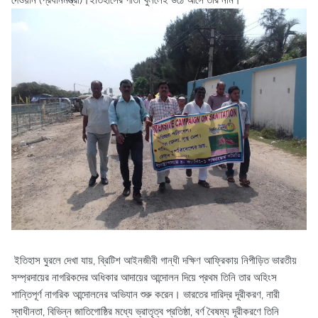
দেওয়ান (প্রধানমন্ত্রী)।ইতিহাসের পাতা খুললেই উঠে আসে তার নাম।
ইতিহাস ঘুরলে দেখা যায়, ব্রিটিশ আইনজীবী গান্ধী দক্ষিণ আফ্রিকায় নিপীড়িত ভারতীয়
সম্প্রদায়ের নাগরিকদের অধিকার আদায়ের আন্দোলন দিয়ে প্রথম তিনি তার অহিংস
শান্তিপূর্ণ নাগরিক আন্দোলনের অভিযান শুরু করেন। ভারতের দারিদ্র দূরীকরণ, নারী
স্বাধীনতা, বিভিন্ন জাতিগোষ্ঠির মধ্যে ভ্রাতৃত্ব প্রতিষ্ঠা, বর্ণ বৈষম্য দূরীকরণে তিনি