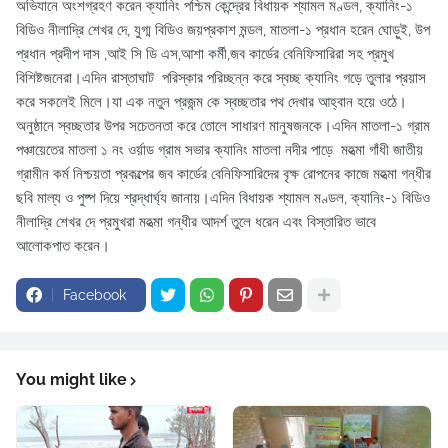
অভিযানে অংশগ্রহণ করেন ক্যানিং পশ্চিম কেন্দ্রের বিধায়ক শ্যামল মণ্ডল, ক্যানিং-১
বিডিও নীলাদ্রি শেখর দে, যুগ্ম বিডিও জয়প্রকাশ মন্ডল, মাতলা-১ প্রধান হরেন ঘোড়ুই, উপ
প্রধান প্রদীপ দাস ,আই সি ডি এস,আশা কর্মী,জব কার্ডের বেনিফিসারিরা সহ প্রমুখ
বিশিষ্টজনেরা।এদিন রাস্তাঘাট পরিস্কার পরিচ্ছন্ন করে স্বচ্ছ ক্যানিং গড়ে তুলার প্রয়াস
করে সকলেই মিলে।যা এক নতুন প্রজন্ম কে স্বচ্ছতার পথ দেখার আহ্বান হয়ে ওঠে।
অনুষ্ঠানে স্বচ্ছতার উপর সচেতনতা করে তোলে সাধারণ মানুষজনকে।এদিন মাতলা-১ গ্রাম
পঞ্চায়েতের মাতলা ১ নং ওর্য়াড গ্রাম সভার ক্যানিং মাতলা নদীর পাড়ে মহত্মা গাঁধী জাতীয়
গ্রামীন কর্ম নিশ্চয়তা প্রকল্পের জব কার্ডের বেনিফিসারিদের বৃক্ষ রোপনের কাজে মহত্মা গন্ধীর
ছবি মাল্য ও পুষ্প দিয়ে শ্রদ্ধার্ঘ্য জানায়।এদিন বিধায়ক শ্যামল মণ্ডল, ক্যানিং-১ বিডিও
নীলাদ্রি শেখর দে প্রমুখরা মহত্মা গন্ধীর আদর্শ তুলে ধরেন এবং বিস্তারিত ভাবে
আলোকপাত করেন।
Facebook
You might like