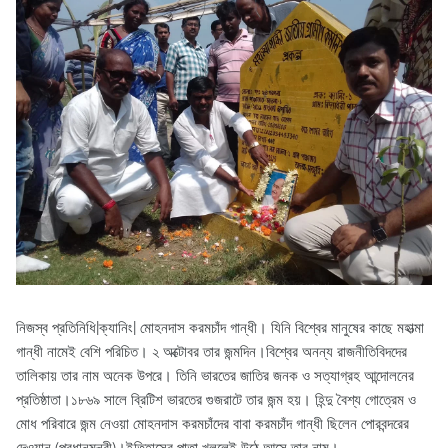
নিজস্ব প্রতিনিধি|ক্যানিং| মোহনদাস করমচাঁদ গান্ধী। যিনি বিশ্বের মানুষের কাছে মহাত্মা
গান্ধী নামেই বেশি পরিচিত। ২ অক্টোবর তার জন্মদিন।বিশ্বের অনন্য রাজনীতিবিদদের
তালিকায় তার নাম অনেক উপরে। তিনি ভারতের জাতির জনক ও সত্যাগ্রহ আন্দোলনের
প্রতিষ্ঠাতা।১৮৬৯ সালে ব্রিটিশ ভারতের গুজরাটে তার জন্ম হয়। হিন্দু বৈশ্য গোত্রেম ও
মোধ পরিবারে জন্ম নেওয়া মোহনদাস করমচাঁদের বাবা করমচাঁদ গান্ধী ছিলেন পোরবন্দরের