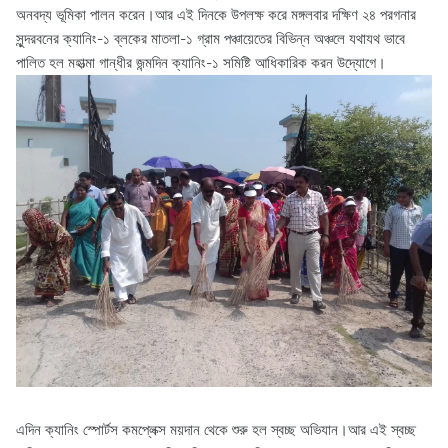
অনবদ্য ভূমিকা পালন করেন।আর এই দিনকে উপলক্ষ করে মঙ্গলবার দক্ষিণ ২৪ পরগনার
সুন্দরবনের ক্যানিং-১ ব্লকের মাতলা-১ গ্রাম পঞ্চায়েতের বিভিন্ন অঞ্চলে যথাযথ ভাবে
পালিত হল মহাত্মা গান্ধীর জন্মদিন ক্যানিং-১ সমিষ্টি আধিকারিক করন উদ্যোগে।
এদিন ক্যানিং স্পোর্টস কমপ্লেক্স ময়দান থেকে শুরু হল স্বচ্ছ অভিযান।আর এই স্বচ্ছ