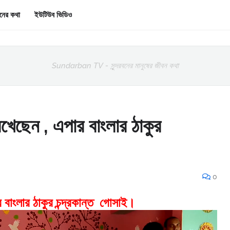
রবনের কথা
ইউটিউব ভিডিও
Sundarban TV - সুন্দরবনের মানুষের জীবন কথা
খেছেন , এপার বাংলার ঠাকুর
0
 বাংলার ঠাকুর চন্দ্রকান্ত গোসাই।