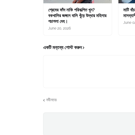
প্রেমের ফাঁদ নাকি পরিকল্পিত খুন?
মাটি বাঁ
বকখালির জঙ্গলে বালি খুঁড়ে উদ্ধার মহিলার
মাসব্যাপ
পচাগলা দেহ।
June 0
June 20, 2026
একটি মন্তব্য পোস্ট করুন
নবীনতর