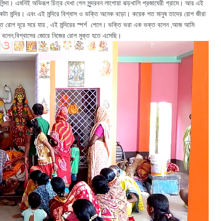
র বাসিন্দা। এমনিই অভিরূপ চিত্র দেখা গেল সুন্দরবন লাগোয়া ঝড়খালি প্রজাঘেরী গ্রামে। আর এই
 একটা মন্দির। এবং এই মন্দিরে বিশ্বাস ও ভক্তি অনেক বড়ো। কয়েক শত মানুষ তাদের রোগ জীরা
স্ত রোগ দূরে সরে যায় , এই মন্দিরের স্পর্শ পেলে। ভক্তি ভরা এক ভক্ত বলেন ,আজ আমি
েবী বলেন,বিশ্বাসের জোরে নিজের রোগ মুক্ত হতে এসেছি।