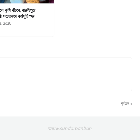
চলে কৃষি বাঁচবে, বারুইপুরে
ী সচেতনতা কর্মসূচি শুরু
2, 2026
পূর্বতন
www.sundarbantv.in