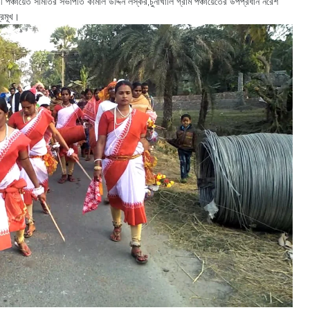
তী পঞ্চায়েত সমিতির সভাপতি কামাল উদ্দিন লস্কর,চুনাখালি গ্রাম পঞ্চায়েতের উপপ্রধান নরেশ
প্রমূখ।