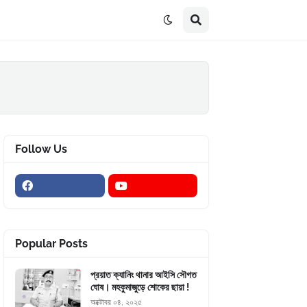
Follow Us
Popular Posts
প্রয়াত ক্যানিং থানার আইসি সৌগত
ঘোষ। মহকুমাজুড়ে শোকের ছায়া !
অক্টোবর ০৪, ২০২৫