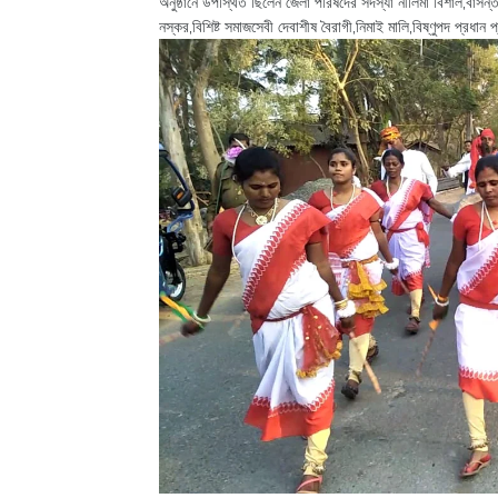
অনুষ্ঠানে উপস্থিত ছিলেন জেলা পরিষদের সদস্যা নীলিমা বিশাল,বাসন্
নস্কর,বিশিষ্ট সমাজসেবী দেবাশীষ বৈরাগী,নিমাই মালি,বিষ্ণুপদ প্রধান 