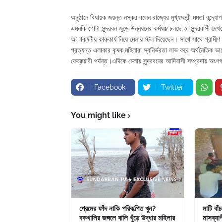
অনুষ্ঠানে বিধায়ক জয়ন্ত নস্কর বলেন রাজ্যের মুখ্যমন্ত্রী মমতা বন্দ
এমনকি গোটা সুন্দরবন জুড়ে উন্নয়নের কর্মযঞ্জ চলছে তা সুন্দরবাসী 
অাকর্ষনীয় কারুকার্য নিয়ে মেলায় স্টল দিয়েছেন। সাথে সাথে গ্রামীণ
প্রত্যন্ত এলাকার কৃষক,মহিলারা স্বনির্ভরতা লাভ করে অর্থনৈতিক 
ফেব্রুয়ারী পর্যন্ত।এদিকে মেলায় সুন্দরবনের আদিবাসী সম্প্রদায় অংশ
Facebook
Twitter
You might like
প্রেমের ফাঁদ নাকি পরিকল্পিত খুন?
মাটি বাঁ
বকখালির জঙ্গলে বালি খুঁড়ে উদ্ধার মহিলার
মাসব্যাপ