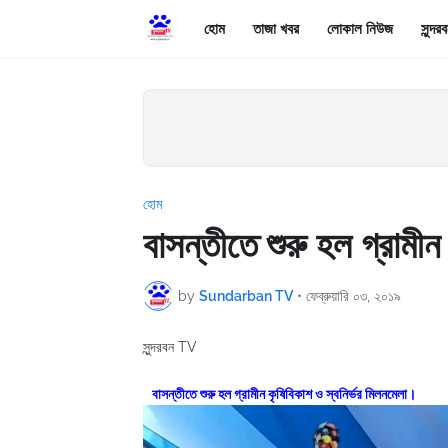
হোম
তাজা খবর
লোকাল নিউজ
সুন্দ
হোম
বাসন্তীতে শুরু হল গ্রামী
by
Sundarban TV
•
ফেব্রুয়ারি ০৩, ২০১৯
সুন্দরবন TV
বাসন্তীতে শুরু হল গ্রামীন কৃষিবিকাশ ও স্বনির্ভর মিলনমেলা।