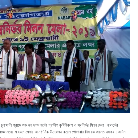
চুনাখালি গ্রামে শুরু হল দশম বর্ষের গ্রামীণ কৃষিবিকাশ ও স্বনির্ভর মিলন মেলা।নাবার্ডের
জ্জোলনের মাধ্যমে মেলার আনষ্ঠানিক উদ্বোধন করেন গোসাবার বিধায়ক জয়ন্ত নস্কর। এদিন