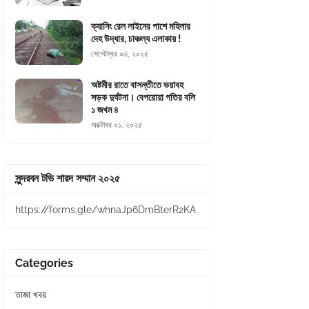
ক্যানিং রেল লাইনের পাশে মহিলার
দেহ উদ্ধার, চাঞ্চল্য এলাকায় !
সেপ্টেম্বর ০৬, ২০২৫
অষ্টমীর রাতে বাসন্তীতে ভয়াবহ
সড়ক দুর্ঘটনা। বেপরোয়া গতির বলি
১ জখম ৪
অক্টোবর ০১, ২০২৫
সুন্দরবন টভি শারদ সম্মান ২০২৫
https://forms.gle/whnaJp6DmBterR2KA
Categories
তাজা খবর