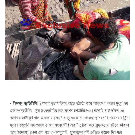
নিজস্ব প্রতিনিধি
| গোসাবা|বৃহস্পতিবার রাতে হঠাৎই বাঘে আক্রমণ করলে মৃত্যু হয়
এক মৎস্যজীবির।মৃত মৎস্যজীবির নাম স্বপন রপ্তানি(৪৬)।ঘটনাটি ঘটে দক্ষিন ২৪
পরগনার ভাইজুরি খাল এলাকায়।স্থানীয় সূত্রে জানা গিয়েছে কুমিরমারি গ্রামের বাসিন্দা
স্বপন রপ্তানি সহ আরও ৫ জন মৎস্যজীবি একটি নৌকা করে সুন্দরবনের নদীতে কাঁকড়া
ধরার উদ্দেশ্যে রওনা দেয় গত ২৯ জানুয়ারি।সুন্দরবনের নদী গুলিতে কয়েক দিন ধরে