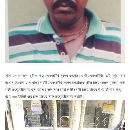
নৌকা থেকে জলে ছিটকে পড়ে মৎস্যজীবি স্বপন রপ্তান।বাকী মৎস্যজীবিরা এই দৃশ্য দেখে
প্রথমে হতবাক হয়ে যায়।বাঘটি মৎস্যজীবি স্বপন রপ্তানকে টেনে নিয়ে জঙ্গলে ঢুকতে গেলে
বাকী মৎস্যজীবিদের হুস আসে।সঙ্গে সঙ্গে তারা লাটি সোটা নিয়ে বাঘের উপর ঝাঁপিয়ে পড়ে।
প্রায় ৩০ মিনিট ধরে চলে বাঘের সঙ্গে মৎস্যজীবিদের লড়াই।