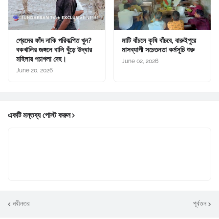
প্রেমের ফাঁদ নাকি পরিকল্পিত খুন?
মাটি বাঁচলে কৃষি বাঁচবে, বারুইপুরে
বকখালির জঙ্গলে বালি খুঁড়ে উদ্ধার
মাসব্যাপী সচেতনতা কর্মসূচি শুরু
মহিলার পচাগলা দেহ।
June 02, 2026
June 20, 2026
একটি মন্তব্য পোস্ট করুন
নবীনতর
পূর্বতন