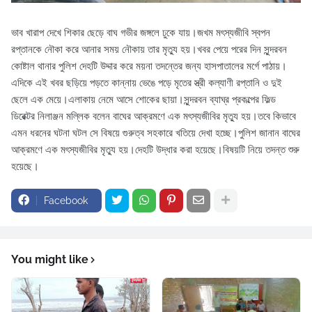
ভাব খারাপ দেখে শিকার ছেড়ে বাঘ গভীর জঙ্গলে ঢুকে যায়।জখম মৎস্যজীবি স্বপন
রপ্তানকে নৌকা করে আনার সময় নৌকায় তার মৃত্যু হয়।খবর পেয়ে পরের দিন সুন্দরবন
কোষ্টাল থানার পুলিশ দেহটি উদ্দার করে ময়না তদন্তের জন্য হাসপাতালের মর্গে পাঠায়।
এদিকে এই খবর ছড়িয়ে পড়তে কান্নায় ভেঙে পড়ে মৃতের স্ত্রী কল্যাণী রপ্তানি ও দুই
ছেলে এক মেয়ে।এলাকায় নেমে আসে শোকের ছায়া।সুন্দরবন ব্যাঘ্র প্রকল্পের ফিল্ড
ডিরেক্টর নিলাঞ্জন মল্লিক বলেন বাঘের আক্রমণে এক মৎস্যজীবির মৃত্যু হয়।তবে কিভাবে
এমন ধরনের ঘটনা ঘটল সে বিষয়ে গুরুত্ব সহকারে খতিয়ে দেখা হচ্ছে।পুলিশ জানান বাঘের
আক্রমণে এক মৎস্যজীবির মৃত্যু হয়।দেহটি উদ্ধার করা হয়েছে।বিষয়টি নিয়ে তদন্ত শুরু
হয়েছে।
Facebook
You might like