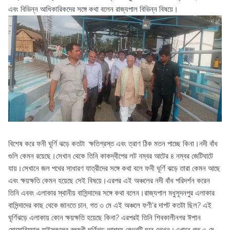
এবং বিভিন্ন আধিকারিকদের সঙ্গে কথা বলেন রাজ্যপাল বিভিন্ন বিষয়ে।
বিশেষ করে ফনী ঘূর্ণি ঝড়ে কতটা ক্ষতিগ্রস্ত এবং ত্রাণ ঠিক মতন পাচ্ছে কিনা।নদী বাঁধ
গুলি কেমন রয়েছে।সেখান থেকে তিনি কাকদ্বীপের লট নম্বর আটের ৪ নম্বর জেটিঘাটে
যায়।সেখানে জল পথের সাধারণ যাত্রীদের সঙ্গে কথা বলে ফনী ঘূর্ণি ঝড়ে তারা কেমন আছে
এবং ক্ষয়ক্ষতি কেমন হয়েছে সেই বিষয়ে।এরপর এই অঞ্চলের নদী বাঁধ পরিদর্শন করেন
তিনি এববং এলাকার স্থানীয় বাসিন্দাদের সঙ্গে কথা বলেন।রাজ্যপাল মধুসূদনপুর এলাকার
বাসিন্দাদের কাছ থেকে জানতে চান, গত ৩ মে এই অঞ্চলে ফণী'র দাপট কতটা ছিল? এই
ঘূর্ণিঝড়ে এলাকায় কোন ক্ষয়ক্ষতি হয়েছে কিনা? এরপরই তিনি শিবকালীনগর ঈশান