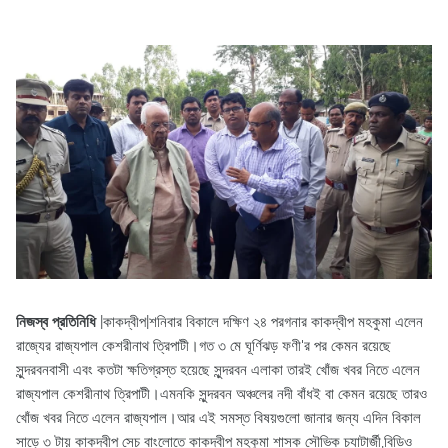
নিজস্ব প্রতিনিধি
|কাকদ্বীপ|শনিবার বিকালে দক্ষিণ ২৪ পরগনার কাকদ্বীপ মহকুমা এলেন
রাজ্যের রাজ্যপাল কেশরীনাথ ত্রিপাটী।গত ৩ মে ঘূর্ণিঝড় ফণী'র পর কেমন রয়েছে
সুন্দরবনবাসী এবং কতটা ক্ষতিগ্রস্ত হয়েছে সুন্দরবন এলাকা তারই খোঁজ খবর নিতে এলেন
রাজ্যপাল কেশরীনাথ ত্রিপাটী।এমনকি সুন্দরবন অঞ্চলের নদী বাঁধই বা কেমন রয়েছে তারও
খোঁজ খবর নিতে এলেন রাজ্যপাল।আর এই সমস্ত বিষয়গুলো জানার জন্য এদিন বিকাল
সাড়ে ৩ টায় কাকদ্বীপ সেচ বাংলোতে কাকদ্বীপ মহকুমা শাসক সৌভিক চ্যাটার্জী,বিডিও