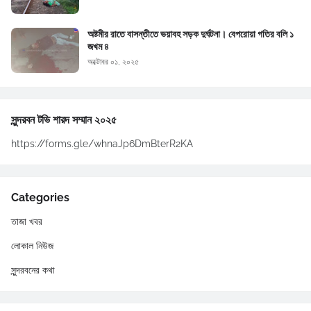
অষ্টমীর রাতে বাসন্তীতে ভয়াবহ সড়ক দুর্ঘটনা। বেপরোয়া গতির বলি ১
জখম ৪
অক্টোবর ০১, ২০২৫
সুন্দরবন টভি শারদ সম্মান ২০২৫
https://forms.gle/whnaJp6DmBterR2KA
Categories
তাজা খবর
লোকাল নিউজ
সুন্দরবনের কথা