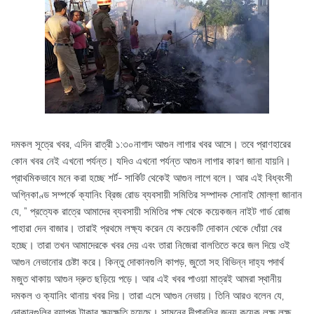
দমকল সূত্রে খবর, এদিন রাত্রী ১:৩০নাগাদ আগুন লাগার খবর আসে। তবে প্রাণহারের
কোন খবর নেই এখনো পর্যন্ত। যদিও এখনো পর্যন্ত আগুন লাগার কারণ জানা যায়নি।
প্রাথমিকভাবে মনে করা হচ্ছে শর্ট- সার্কিট থেকেই আগুন লাগে বলে। আর এই বিধ্বংসী
অগ্নিকাণ্ড সম্পর্কে ক্যানিং ব্রিজ রোড ব্যবসায়ী সমিতির সম্পাদক সোনাই মোল্লা জানান
যে, ” প্রত্যেক রাত্রে আমাদের ব্যবসায়ী সমিতির পক্ষ থেকে কয়েকজন নাইট গার্ড রোজ
পাহারা দেন বাজার। তারাই প্রথমে লক্ষ্য করেন যে কয়েকটি দোকান থেকে ধোঁয়া বের
হচ্ছে। তারা তখন আমাদেরকে খবর দেয় এবং তারা নিজেরা বালতিতে করে জল দিয়ে ওই
আগুন নেভানোর চেষ্টা করে। কিন্তু দোকানগুলি কাপড়, জুতো সহ বিভিন্ন দাহ্য পদার্থ
মজুত থাকায় আগুন দ্রুত ছড়িয়ে পড়ে। আর এই খবর পাওয়া মাত্রই আমরা স্থানীয়
দমকল ও ক্যানিং থানায় খবর দিয়। তারা এসে আগুন নেভায়। তিনি আরও বলেন যে,
দোকানগুলির ব্যাপক টাকার ক্ষয়ক্ষতি হয়েছে। সামনের দীপাবলির জন্য কয়েক লক্ষ লক্ষ