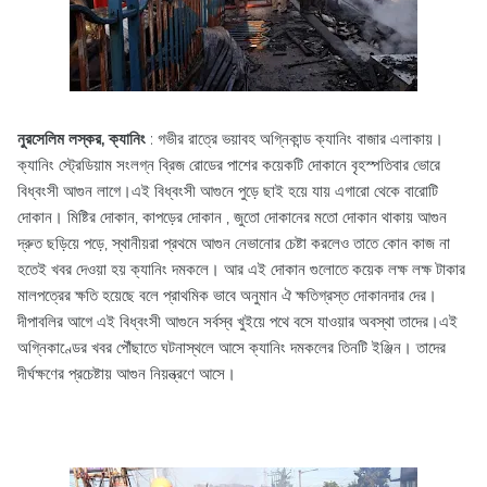
নুরসেলিম লস্কর, ক্যানিং
: গভীর রাত্রে ভয়াবহ অগ্নিকান্ড ক্যানিং বাজার এলাকায়।
ক্যানিং স্ট্রেডিয়াম সংলগ্ন ব্রিজ রোডের পাশের কয়েকটি দোকানে বৃহস্পতিবার ভোরে
বিধ্বংসী আগুন লাগে।এই বিধ্বংসী আগুনে পুড়ে ছাই হয়ে যায় এগারো থেকে বারোটি
দোকান। মিষ্টির দোকান, কাপড়ের দোকান , জুতো দোকানের মতো দোকান থাকায় আগুন
দ্রুত ছড়িয়ে পড়ে, স্থানীয়রা প্রথমে আগুন নেভানোর চেষ্টা করলেও তাতে কোন কাজ না
হতেই খবর দেওয়া হয় ক্যানিং দমকলে। আর এই দোকান গুলোতে কয়েক লক্ষ লক্ষ টাকার
মালপত্রের ক্ষতি হয়েছে বলে প্রাথমিক ভাবে অনুমান ঐ ক্ষতিগ্রস্ত দোকানদার দের।
দীপাবলির আগে এই বিধ্বংসী আগুনে সর্বস্ব খুইয়ে পথে বসে যাওয়ার অবস্থা তাদের।এই
অগ্নিকাণ্ডের খবর পৌঁছাতে ঘটনাস্থলে আসে ক্যানিং দমকলের তিনটি ইঞ্জিন। তাদের
দীর্ঘক্ষণের প্রচেষ্টায় আগুন নিয়ন্ত্রণে আসে।