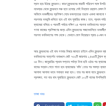
স্থল হয়ে উঠছে সুন্দরবন। কারণ,সুন্দরবনের মায়াবী পরিবেশ সঙ্গে উপরি
নভেম্বর থেকে সুন্দরবনে শুরু হতে চলেছে সেই বিখ্যাত রয়্যাল বেঙ্গল ট
অফিসে বনকর্মীদের প্রশিক্ষণ শেষে বনদপ্তরের তরফে একথা জানানো হয়ে
পরগনার বনভূমি গুলিতে হবে এই বাঘ সুমারির কাজ। তবে, প্রথম পর্যায়ে স
ক্যামেরা বসিয়ে ও পরবর্তী পর্যায়ে দক্ষিণ ২৪ পরগনা বনবিভাগের অন্
গণনা কাজের প্রশিক্ষণের জন্য এদিন সুন্দরবনের সজনেখালিতে বনকর্মীদ
পরগনা বনবিভাগের পক্ষ থেকে। যেখানে যোগ দিয়েছেন প্রায় ৫০জন বনকর
আর সুন্দরবনের এই বাঘ গণনার বিষয়ে জানতে চাইলে এদিন সুন্দরবন ব্যাঘ্র
বনবিভাগের অন্তর্গত বনাঞ্চলে মোট ৭৩২টি জায়গায় ১,৪৬৪টি ট্র্যাপ 
৩৫ দিন। জানুয়ারির প্রথম সপ্তাহ পর্যন্ত টানা ছবি ওঠার পর ক্যামে
বাঘের সন্ধান পেতে পাতা হবে ক্যামেরার ‘ফাঁদ’।তার পর সমস্ত ক্যামে
আলাদা আলাদা ভাবে শনাক্ত করা হবে। তার পর জানা যাবে সুন্দরবনে 
প্রসঙ্গত, গত বার বাঘ সুমারিতে সুন্দরবনে মোট ১০১টি বাঘের উপস্থি
তাজা খবর