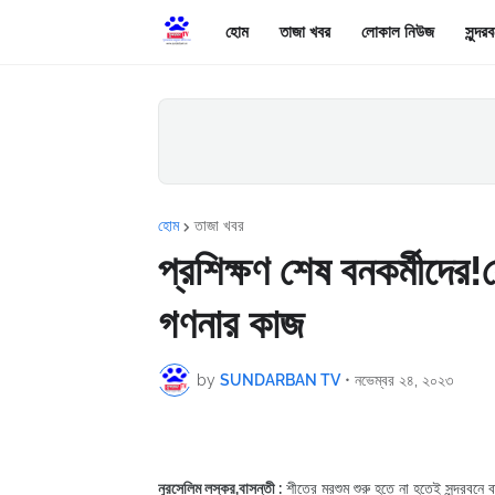
হোম
তাজা খবর
লোকাল নিউজ
সুন্দ
হোম
তাজা খবর
প্রশিক্ষণ শেষ বনকর্মীদের!
গণনার কাজ
by
SUNDARBAN TV
•
নভেম্বর ২৪, ২০২৩
নুরসেলিম লস্কর,বাসন্তী :
শীতের মরশুম শুরু হতে না হতেই সুন্দরবন