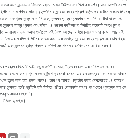
 পাওনা হলো সুন্দরবনের বিখ্যাত রয়্যাল বেঙ্গল টাইগার বা দক্ষিণ রায় দর্শন। আর আগামী ২৭শে
াইগার বা বাঘ গণনার কাজ। বৃহস্পতিবার সুন্দরবন ব্যাঘ্র প্রকল্প কর্তৃপক্ষের অধীনে সজনেখালি রেঞ্জ
ছে।বনদপ্তর সূত্রে জানা গিয়েছে, সুন্দরবন ব্যাঘ্র প্রকল্পের পাশাপাশি লাগোয়া দক্ষিণ ২৪
ুন্দরবন ব্যাঘ্র প্রকল্প এবং দক্ষিণ ২৪ পরগনা বনবিভাগের নির্বাচিত কয়েকটি অংশে ট্র্যাপ
তর্গত অন্যান্য বাদাবন অঞ্চল গুলিতেও এই ট্র্যাপ ক্যামেরা বসিয়ে চলবে গণনার কাজ। আর এই
ের নিয়ে এক প্রশিক্ষণ শিবিরেরও আয়োজন করা হয়েছিল সুন্দরবন ব্যাঘ্র প্রকল্প এবং দক্ষিণ ২৪
্মী এবং সুন্দরবন ব্যাঘ্র প্রকল্প ও দক্ষিণ ২৪ পরগনার বনবিভাগের আধিকারিকরা।
 প্রকল্পের ফিল্ড ডিরেক্টর জোন্স জাস্টিন বলেন, ‘‘ব্যাঘ্রপ্রকল্প এবং দক্ষিণ ২৪ পরগনা
ক্যামেরা বসানো হবে। প্রথম দফায় ট্র্যাপ ক্যামেরা বসানো হবে ২৭ নভেম্বর। তা বসানো থাকবে
রাগুলি তুলে আনা হবে জঙ্গল থেকে।’’ তার পর আবার , দ্বিতীয় দফায় ফেব্রুয়ারির ১৪ তারিখে
রার চূড়ান্ত পর্বের প্রতিটি ছবি মিলিয়ে শরীরের ডোরাকাটা দাগের ধরণ দেখে প্রত্যেক বাঘ কে
প্রকৃত বাঘের সংখ্যা “।
তি চিহ্নিত হয়েছিল।