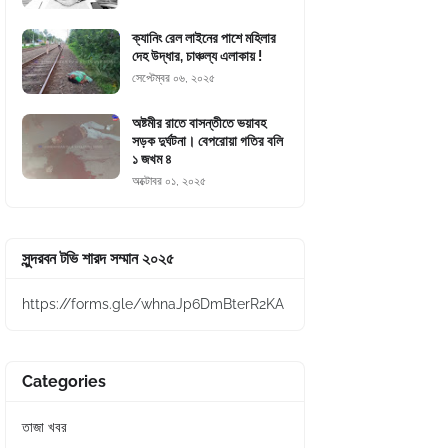
ক্যানিং রেল লাইনের পাশে মহিলার
দেহ উদ্ধার, চাঞ্চল্য এলাকায় !
সেপ্টেম্বর ০৬, ২০২৫
অষ্টমীর রাতে বাসন্তীতে ভয়াবহ
সড়ক দুর্ঘটনা। বেপরোয়া গতির বলি
১ জখম ৪
অক্টোবর ০১, ২০২৫
সুন্দরবন টভি শারদ সম্মান ২০২৫
https://forms.gle/whnaJp6DmBterR2KA
Categories
তাজা খবর