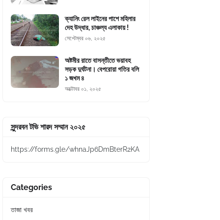
ক্যানিং রেল লাইনের পাশে মহিলার
দেহ উদ্ধার, চাঞ্চল্য এলাকায় !
সেপ্টেম্বর ০৬, ২০২৫
অষ্টমীর রাতে বাসন্তীতে ভয়াবহ
সড়ক দুর্ঘটনা। বেপরোয়া গতির বলি
১ জখম ৪
অক্টোবর ০১, ২০২৫
সুন্দরবন টভি শারদ সম্মান ২০২৫
https://forms.gle/whnaJp6DmBterR2KA
Categories
তাজা খবর