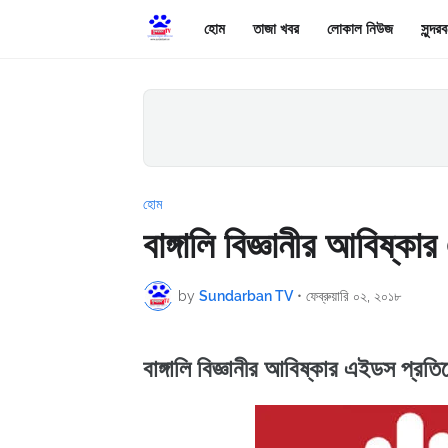
হোম
তাজা খবর
লোকাল নিউজ
সুন্দ
হোম
বাঙ্গালি বিজ্ঞানীর আবিষ্
by
Sundarban TV
•
ফেব্রুয়ারি ০২, ২০১৮
বাঙ্গালি বিজ্ঞানীর আবিষ্কার এইডস প্রত