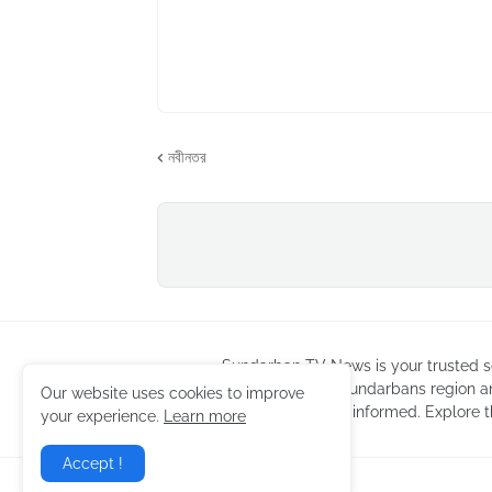
নবীনতর
Sundarban TV News is your trusted so
coverage of the Sundarbans region a
Our website uses cookies to improve
news to keep you informed. Explore t
your experience.
Learn more
Accept !
Design by -
Sundarban TV