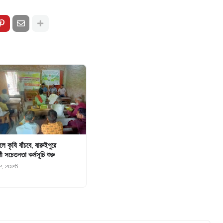
চলে কৃষি বাঁচবে, বারুইপুরে
ী সচেতনতা কর্মসূচি শুরু
2, 2026