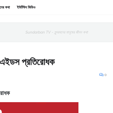
রবনের কথা
ইউটিউব ভিডিও
Sundarban TV - সুন্দরবনের মানুষের জীবন কথা
কার এইডস প্রতিরোধক
0
িরোধক