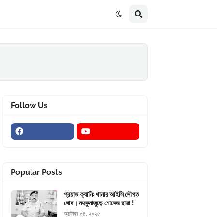
Follow Us
Popular Posts
প্রয়াত ক্যানিং থানার আইসি সৌগত
ঘোষ। মহকুমাজুড়ে শোকের ছায়া !
অক্টোবর ০৪, ২০২৫