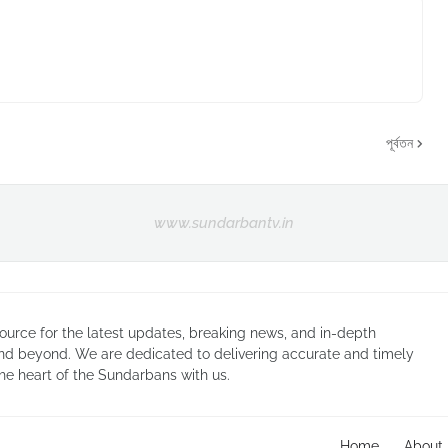
পূর্বতন
www.sundarbantv.in
urce for the latest updates, breaking news, and in-depth
nd beyond. We are dedicated to delivering accurate and timely
he heart of the Sundarbans with us.
Home
About