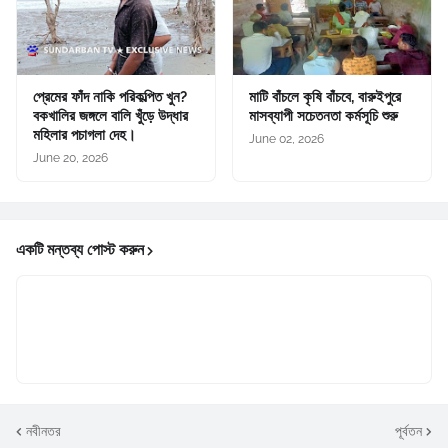
প্রেমের ফাঁদ নাকি পরিকল্পিত খুন?
মাটি বাঁচলে কৃষি বাঁচবে, বারুইপুরে
বকখালির জঙ্গলে বালি খুঁড়ে উদ্ধার
মাসব্যাপী সচেতনতা কর্মসূচি শুরু
মহিলার পচাগলা দেহ।
June 02, 2026
June 20, 2026
একটি মন্তব্য পোস্ট করুন
নবীনতর
পূর্বতন