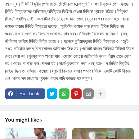
বহু মানুষ।টিকিট বিক্রীর পেশা ছেড়ে টোটো চালক,চপ ঘুগনি ও ফাস্ট ফুডের পেশা ধরছেন।
টিকিট বিক্রেতাদের অভিযোগ,অবিক্রিত ফিরিয়ে দেওয়া টিকিটে প্রাইজ উঠছে।বিক্রিত
টিকিটে প্রাইজ নেই।ফলে টিকিটের চাহিদাও কমে গেছে।সুত্রের খবর জেলা জুড়ে প্রায়
কয়েক হাজার টিকিট বিক্রেতা রয়েছে।প্রতিদিন কয়েক লক্ষ টাকার টিকিট বিক্রি হয়।
অথচ কোথায় খেলা হয় কিভাবে খেলা হয় তার খবর বেশিরভাগ বিক্রেতা জানেন না।তবু
জীবিকার তাগিদে টিকিট বিক্রি চলছে।এ প্রসঙ্গে বুনিয়াদপুরের টিকিট বিক্রেতা ও এজেন্ট
সঞ্জয় কবিরাজ বলেন,বিক্রেতাদের অভিযোগ ঠিক নয়।প্রতিটি রাজ্যে বিক্রিত টিকিটে নিয়ম
মেনে খেলা হয়।পুরস্কারাও পাওয়া যায়।খেলায় কোনো জালিয়াতি হয়না নিয়ম মেনে খেলা
হয়।খবরের কাগজে ফল ঘোষনা হয়।সামগ্রিকভাবে দেকা গেছে আগে যে টিকিট বিক্রীর
চাহিদা ছিল তা বর্তমানে কমেছে।স্বাভাবিকভাবে বাজার পড়তির দিকে।কোটি কোটি টাকার
এই খেলার সব মাধ্যমে প্রকাশ করার দাবি করেছে বহু মানুষ।
Facebook
You might like