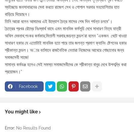
মানুষের হাতে পানীয় জল তুলে দেওয়া অসম্ভব। সেই অসম্ভব শূণ্যস্থান পূরণ করতে
স্বইচ্ছায় জনসাধারনের সেবা করতে রাজেশ সেখ ও গোপাল সরদার সহযোগিতার হাত
বাড়িয়ে দিয়েছেন।
তিনি আরো বলেন আমাদের এই উদ্যোগ চৈত্র মাসের শেষ দিন পর্যন্ত চলবে”।
চৈত্রের প্রখর রৌদ্রে নিঃস্বার্থ ভাবে এমন মানবিক কর্মসূচি দেখে সাধারণ নিত্য যাত্রী
অখিল দেবনাথ,শংকর কর্মকার,মিতালী সরদার,জয়ন্ত মন্ডল’রা বলেন ”একজন খেটে খাওয়া
সাধারণ হকার যে এতোটাই মানবিক হতে পারে তার জলন্ত প্রমাণ ক্যানিং ষ্টেশনের হকার
শ্রীকান্ত মন্ডল। অার বর্তমানে রাজনৈতিক নেতারা নিজেদের আখেরে গোছানোর জন্য
সমাজসেবী সাজে!
সামান্য কর্মযঞ্জ হলেও সেই সমস্ত সমাজসেবীদের কে শ্রীকান্ত বাবুর দেখে উপলব্দ্ধি করা
প্রয়োজন।”
Facebook
You might like
Error:
No Results Found