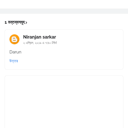
1 মন্তব্যসমূহ
Niranjan sarkar
২ এপ্রিল, ২০১৯ এ ৭:৪০ PM
Darun
উত্তর