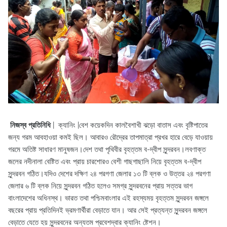
নিজস্ব প্রতিনিধি
| ক্যানিং |বেশ কয়েকদিন কালবৈশাখী ঝড়ো বাতাস এবং বৃষ্টিপাতের
জন্য গরম আবহাওয়া কমই ছিল। আবারও রৌদ্রের তাপমাত্রা প্রখর হারে বেড়ে যাওয়ায়
গরমে অতিষ্ট সাধারণ মানুষজন।দেশ তথা পৃথিবীর বৃহত্তম ব-দ্বীপ সুন্দরবন।লবণাক্ত
জলের নদীনালা বেষ্টিত এবং প্রায় চারশোরও বেশী গাছগাছালি নিয়ে বৃহত্তম ব-দ্বীপ
সুন্দরবন গঠিত।যদিও দেশের দক্ষিণ ২৪ পরগণা জেলার ১৩ টি ব্লক ও উত্তর ২৪ পরগণা
জেলার ৬ টি ব্লক নিয়ে সুন্দরবন গঠিত হলেও সমগ্র সুন্দরবনের প্রায় সত্তর ভাগ
বাংলাদেশের অধিনস্থ। ভারত তথা পশ্চিমবাংলার এই রহস্যময় বৃহত্তম সুন্দরবন জঙ্গলে
বছরের প্রায় প্রতিদিনই ভ্রমণার্থীরা বেড়াতে যান। আর সেই প্রত্যন্ত সুন্দরবন জঙ্গলে
বেড়াতে যেতে হয় সুন্দরবনের অন্যতম প্রবেশদ্বার ক্যানিং ষ্টেশন।