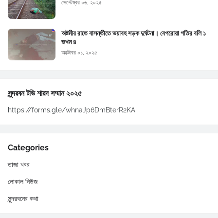
সেপ্টেম্বর ০৬, ২০২৫
অষ্টমীর রাতে বাসন্তীতে ভয়াবহ সড়ক দুর্ঘটনা। বেপরোয়া গতির বলি ১
জখম ৪
অক্টোবর ০১, ২০২৫
সুন্দরবন টভি শারদ সম্মান ২০২৫
https://forms.gle/whnaJp6DmBterR2KA
Categories
তাজা খবর
লোকাল নিউজ
সুন্দরবনের কথা