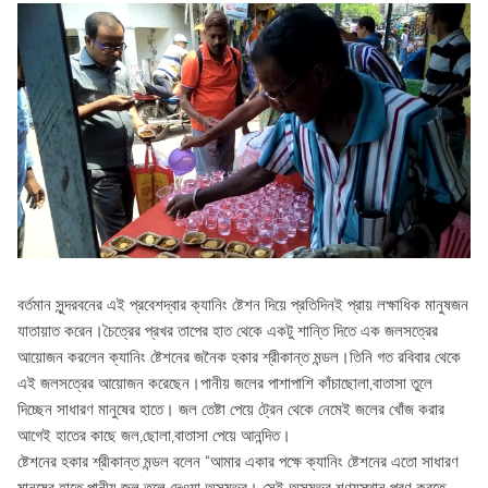
বর্তমান সুন্দরবনের এই প্রবেশদ্বার ক্যানিং ষ্টেশন দিয়ে প্রতিদিনই প্রায় লক্ষাধিক মানুষজন
যাতায়াত করেন।চৈত্রের প্রখর তাপের হাত থেকে একটু শান্তি দিতে এক জলসত্রের
আয়োজন করলেন ক্যানিং ষ্টেশনের জনৈক হকার শ্রীকান্ত মন্ডল।তিনি গত রবিবার থেকে
এই জলসত্রের আয়োজন করেছেন।পানীয় জলের পাশাপাশি কাঁচাছোলা,বাতাসা তুলে
দিচ্ছেন সাধারণ মানুষের হাতে। জল তেষ্টা পেয়ে ট্রেন থেকে নেমেই জলের খোঁজ করার
আগেই হাতের কাছে জল,ছোলা,বাতাসা পেয়ে আনন্দিত।
ষ্টেশনের হকার শ্রীকান্ত মন্ডল বলেন “আমার একার পক্ষে ক্যানিং ষ্টেশনের এতো সাধারণ