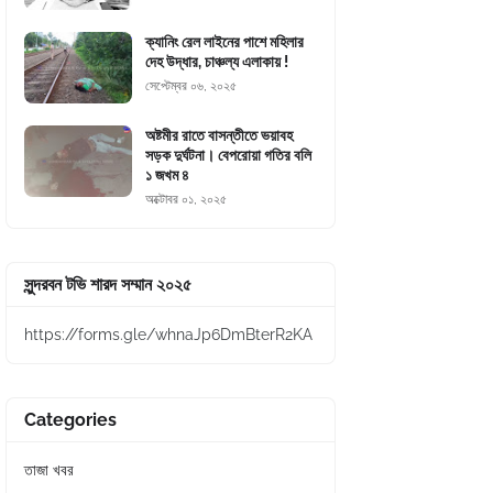
ক্যানিং রেল লাইনের পাশে মহিলার
দেহ উদ্ধার, চাঞ্চল্য এলাকায় !
সেপ্টেম্বর ০৬, ২০২৫
অষ্টমীর রাতে বাসন্তীতে ভয়াবহ
সড়ক দুর্ঘটনা। বেপরোয়া গতির বলি
১ জখম ৪
অক্টোবর ০১, ২০২৫
সুন্দরবন টভি শারদ সম্মান ২০২৫
https://forms.gle/whnaJp6DmBterR2KA
Categories
তাজা খবর