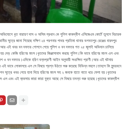
ার অভিযোগে ধৃত নারায়ণ দাস ও অসিম প্রধান কে পুলিশ কাকদ্বীপ এসিজেএম কোর্টে তুললে বিচারক
ানীয় সূত্রে জানা গিয়েছে দক্ষিণ ২৪ পরগনার পাথর প্রতিমা থানার ভগবতপুর রেঞ্জের বারদপুর
রছিল।আর এই খবর বন দফতর গোপনে পেয়ে পুলিশ ও বন দফতর গত ২৫ জুলাই অভিযান চালিয়ে
হয় দেড় কেজি হরিণের মাংস।ধৃতদের জিঞ্জাসাবাদ করছে পুলিশ।কি ভাবে হরিণের মাংস এল এবং
লিশ ও বন দফতর।এদিকে হরিণ বন্যপ্রাণী আইন অনুযায়ী সংরক্ষিত প্রাণী।আর এই ঘটনায়
ংস এই ভাবে লোকালয়ে এল সে বিষয়ে প্রশ্ন উঠতে শুরু করেছে বিভিন্ন মহলে।তাহলে কি সুন্দরবনে
ন সূত্রে​ খবর পেয়ে হানা দিয়ে হরিণের মাংস সহ ২ জনকে হাতে নাতে ধরে ফেলা হয়।ধৃতদের
স এল এবং এই ব্যবসায় কারা কারা যুক্ত আছে সে বিষয়ে তদন্ত শুরু হয়েছে।ধৃতদের কাকদ্বীপ