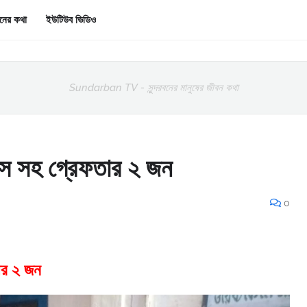
রবনের কথা
ইউটিউব ভিডিও
Sundarban TV - সুন্দরবনের মানুষের জীবন কথা
ংস সহ গ্রেফতার ২ জন
0
ার ২ জন