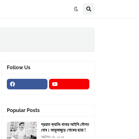
Follow Us
Popular Posts
প্রয়াত ক্যানিং থানার আইসি সৌগত
ঘোষ। মহকুমাজুড়ে শোকের ছায়া !
অক্টোবর ০৪, ২০২৫