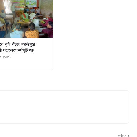
চলে কৃষি বাঁচবে, বারুইপুরে
ী সচেতনতা কর্মসূচি শুরু
2, 2026
পূর্বতন