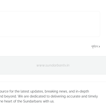
পূর্বতন
www.sundarbantv.in
urce for the latest updates, breaking news, and in-depth
nd beyond. We are dedicated to delivering accurate and timely
he heart of the Sundarbans with us.