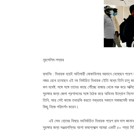
নূরসেলিম লস্কর
ক্যানিং : বিধায়ক হয়েই অতিমারী মোকাবিলায় ময়দানে নেমেছেন পরেশ 
নজর রেখে চলেছেন এই নব নির্বাচিত বিধায়ক।ইতি মধ্যে তিনি চালু 
কল যথেষ্ট, সঙ্গে সঙ্গে তাদের কাছে পৌঁচ্ছে বাজার থেকে শুরু করে অক
সুরক্ষার জন্য জেলা প্রশাসনের সঙ্গে বৈঠক করে অভিনব উদ্যোগ নিল
তিনি, আর সেই কাজে তদারকি করতে শুক্রবার সকালে সমাজসেবী ফারুক 
কিছু নিজে পরিদর্শন করেন।
এই সেভ হোমের বিষয়ে নবনির্বাচিত বিধায়ক পরেশ রাম দাস জানান, 
সুরক্ষার জন্য সঞ্জয়পল্লির আশা কমপ্লেক্সে আমরা একটি ৫০ শয্যা ব