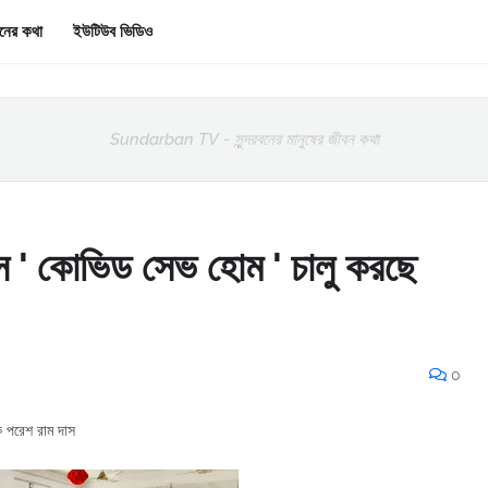
রবনের কথা
ইউটিউব ভিডিও
Sundarban TV - সুন্দরবনের মানুষের জীবন কথা
সে ' কোভিড সেভ হোম ' চালু করছে
0
য়ক পরেশ রাম দাস