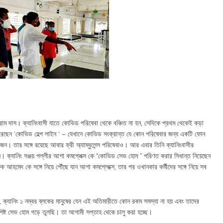
রাম দাস। ক্যানিংবাসী যাতে কোভিড পরিষেবা থেকে বঞ্চিত না হন, সেদিকে প্রথম থেকেই কড়া
করেছেন ‘কোভিড হেল্প লাইন ‘ – যেখানে কোভিড সংক্রান্ত যে কোন পরিষেবার জন্য একটি ফোন
্সিজেন। তার সঙ্গে রয়েছে আবার ফ্রী অ্যাম্বুলেন্স পরিষেবাও। আর এবার তিনি ক্যানিংবাসীর
েন। ক্যানিং সঞ্জয় পল্লীর আশা কমপ্লেক্স কে “কোভিড সেভ হোম ” পরিণত করার সিধান্ত নিয়েছেন
আহমেদ কে সঙ্গে নিয়ে পৌঁছে যান আশা কমপ্লেক্সে, তার পর ওখানকার কর্মীদের সঙ্গে নিয়ে সব
ক্যানিং ১ নম্বর ব্লকের মানুষের যেন এই অতিমারীতে কোন রকম সমস্যা না হয় এবং তাদের
িশিষ্ট সেভ হোম গড়ে তুলছি। তা আগামী সপ্তাহ থেকে চালু করা হচ্ছে।