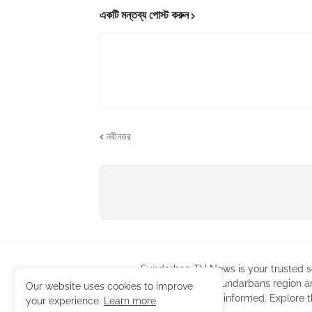
একটি মন্তব্য পোস্ট করুন
নবীনতর
Sundarban TV News is your trusted so
coverage of the Sundarbans region a
Our website uses cookies to improve
news to keep you informed. Explore t
your experience.
Learn more