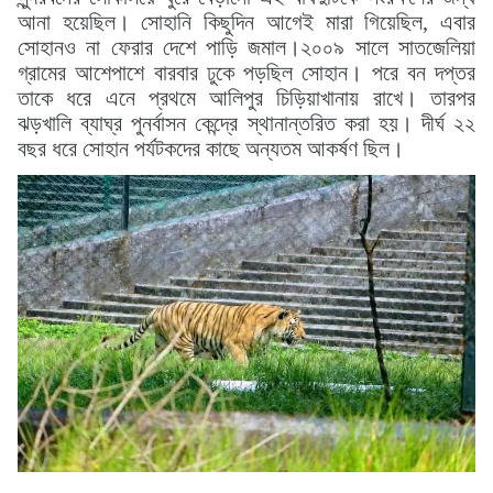
আনা হয়েছিল। সোহানি কিছুদিন আগেই মারা গিয়েছিল, এবার
সোহানও না ফেরার দেশে পাড়ি জমাল।
২০০৯ সালে সাতজেলিয়া
গ্রামের আশেপাশে বারবার ঢুকে পড়ছিল সোহান। পরে বন দপ্তর
তাকে ধরে এনে প্রথমে আলিপুর চিড়িয়াখানায় রাখে। তারপর
ঝড়খালি ব্যাঘ্র পুনর্বাসন কেন্দ্রে স্থানান্তরিত করা হয়। দীর্ঘ ২২
বছর ধরে সোহান পর্যটকদের কাছে অন্যতম আকর্ষণ ছিল।