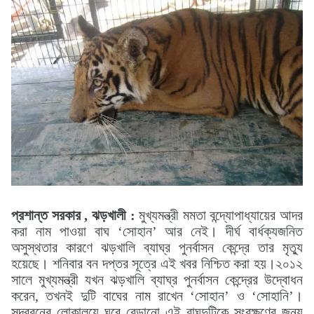
প্রশান্ত সরকার , ঝড়খালী :
মুখ্যমন্ত্রী মমতা বন্দ্যোপাধ্যায়ের আদর
করা নাম পাওয়া বাঘ ‘সোহান’ আর নেই। দীর্ঘ বার্ধক্যজনিত
অসুস্থতার কারণে ঝড়খালি ব্যাঘ্র পুনর্বাসন কেন্দ্রে তার মৃত্যু
হয়েছে। শনিবার বন দপ্তর সূত্রে এই খবর নিশ্চিত করা হয়।
২০১২
সালে মুখ্যমন্ত্রী যখন ঝড়খালি ব্যাঘ্র পুনর্বাসন কেন্দ্রের উদ্বোধন
করেন, তখনই দুটি বাঘের নাম রাখেন ‘সোহান’ ও ‘সোহানি’।
সুন্দরবনের লোকালয়ে ঘুরে বেড়ানো এই বাঘদুটিকে সংরক্ষণের জন্য