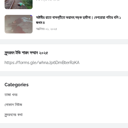
অষ্টমীর রাতে বাসন্তীতে ভয়াবহ সড়ক দুর্ঘটনা। বেপরোয়া গতির বলি ১
জখম ৪
অক্টোবর ০১, ২০২৫
সুন্দরবন টভি শারদ সম্মান ২০২৫
https://forms.gle/whnaJp6DmBterR2KA
Categories
তাজা খবর
লোকাল নিউজ
সুন্দরবনের কথা