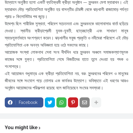
উদ্যোগে অনুষ্ঠিত হলো একটি ব্যতিক্রমী ক্রীড়া অনুষ্ঠান — সুন্দরবন মেগা ম্যারাথন। এই
ম্যারাথন দৌড় প্রতিযোগিতা অনুষ্ঠিত হয় বাসন্তীর চৌরঙ্গী থেকে ঝড়খালী রাজামোড় পর্যন্ত
প্রায় ৮ কিলোমিটার পথ জুড়ে।
উদ্দেশ্য ছিল শারীরিক সুস্থতা, পরিবেশ সচেতনতা এবং সুন্দরবনকে ভালোবাসার বার্তা ছড়িয়ে
দেওয়া। স্থানীয় ক্রীড়াপ্রেমী যুবক-যুবতী, ছাত্রছাত্রী এবং সাধারণ মানুষ
স্বতঃস্ফূর্তভাবে অংশগ্রহণ করেন। ঝড়খালীর সবুজ প্রকৃতি ও নদীঘেরা পরিবেশে এই দৌড়
প্রতিযোগিতা এক অনন্য অভিজ্ঞতা হয়ে ওঠে সকলের কাছে।
আয়োজক সংস্থা লোকনাথ সেবা সংঘ দীর্ঘদিন ধরে সুন্দরবন অঞ্চলে সমাজকল্যাণমূলক
কাজের সঙ্গে যুক্ত। প্রতিযোগিতা শেষে বিজয়ীদের হাতে তুলে দেওয়া হয় পদক ও
শংসাপত্র।
এই আয়োজন শুধুমাত্র এক ক্রীড়া প্রতিযোগিতা নয়, বরং সুন্দরবনের পরিবেশ ও মানুষের
জীবনের সঙ্গে সংযোগ গড়ে তোলার এক কার্যকর উদ্যোগ। ভবিষ্যতে এই ধরণের আরও
অনুষ্ঠান আয়োজনের পরিকল্পনা রয়েছে বলে জানিয়েছেন সংঘের সদস্যরা।
Facebook
You might like