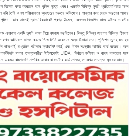
েল হিসেবে কাজ করেছেন বলে পুলিশ সূত্রে খবর। এমনকি বিভিন্ন সুন্দরী প্রতিযোগিতায় অংশ
জাল নথি তৈরি ও বহু পরিচয়পত্র ব্যবহারের গুরুতর অভিযোগ। শান্তার কাছ থেকে ভারতের আধার
 করেছে পুলিশ। আর তাতেই স্বাভাবিকভাবেই প্রশ্ন উঠেছে—একজন বিদেশির কাছে এইসব ভারতীয়
লাকায় একটি ফ্ল্যাট ভাড়া নিয়ে বসবাস করছিলেন। কিন্তু বিভিন্ন জায়গায় বিভিন্ন ঠিকানা
ারণার অভিযোগ দায়ের করতে গিয়ে তিনি একেবারে অন্য ঠিকানা দেন। পুলিশের সন্দেহ শুরু হয়
াসপোর্ট, মাধ্যমিক পরীক্ষার অ্যাডমিট কার্ড, এবং বিমান সংস্থার আইডি কার্ড রয়েছে। ফলে
ার্কস্ট্রিট থানার তদন্তকারীরা ইতিমধ্যেই UIDAI, নির্বাচন কমিশন ও খাদ্য দফতরের সঙ্গে
ভাবে একজন বাংলাদেশি নাগরিক আধার বা ভোটার কার্ড পেলেন, তা এখন তদন্তের মূল ফোকাস।