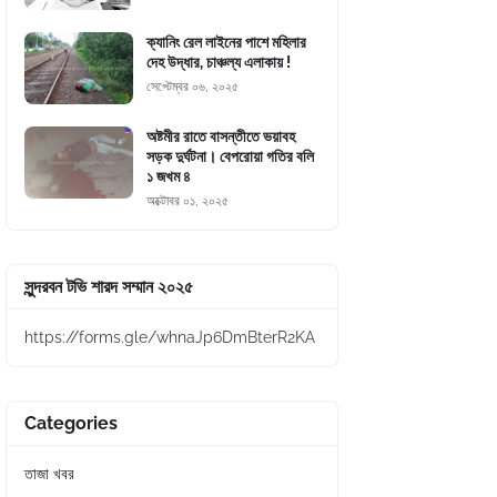
ক্যানিং রেল লাইনের পাশে মহিলার
দেহ উদ্ধার, চাঞ্চল্য এলাকায় !
সেপ্টেম্বর ০৬, ২০২৫
অষ্টমীর রাতে বাসন্তীতে ভয়াবহ
সড়ক দুর্ঘটনা। বেপরোয়া গতির বলি
১ জখম ৪
অক্টোবর ০১, ২০২৫
সুন্দরবন টভি শারদ সম্মান ২০২৫
https://forms.gle/whnaJp6DmBterR2KA
Categories
তাজা খবর