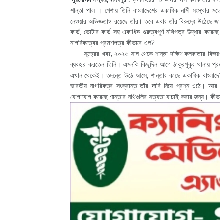
শান্তা পাল । পেশায় তিনি বাংলাদেশের একাধিক নামী সংস্থার মড
নেওয়ার অভিজ্ঞতাও রয়েছে তাঁর। তবে এবার তাঁর বিরুদ্ধে উঠেছে 
কার্ড, ভোটার কার্ড সহ একাধিক গুরুত্বপূর্ণ নথিপত্র উদ্ধার
নাগরিকত্বের প্রমাণপত্র কীভাবে এল?
সূত্রের খবর, ২০২৩ সাল থেকে শান্তা দক্ষিণ কলকাতার বিজয়গড় এ
ব্যবহার করতেন তিনি। এমনকি কিছুদিন আগে ঠাকুরপুকুর থানায় প্রত
এখান থেকেই। তদন্তে উঠে আসে, শান্তার কাছে একাধিক বাংলাদেশি প
ভারতীয় নাগরিকত্ব সংক্রান্ত তাঁর দাবি নিয়ে প্রশ্ন ওঠে। আর প
যোগাযোগ করেছে শান্তার নথিগুলির সত্যতা যাচাই করার জন্য। কী