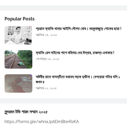
Popular Posts
প্রয়াত ক্যানিং থানার আইসি সৌগত ঘোষ। মহকুমাজুড়ে শোকের ছায়া !
অক্টোবর ০৪, ২০২৫
ক্যানিং রেল লাইনের পাশে মহিলার দেহ উদ্ধার, চাঞ্চল্য এলাকায় !
সেপ্টেম্বর ০৬, ২০২৫
অষ্টমীর রাতে বাসন্তীতে ভয়াবহ সড়ক দুর্ঘটনা। বেপরোয়া গতির বলি ১
জখম ৪
অক্টোবর ০১, ২০২৫
সুন্দরবন টভি শারদ সম্মান ২০২৫
https://forms.gle/whnaJp6DmBterR2KA