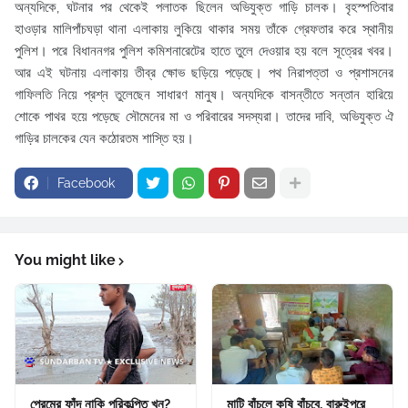
অন্যদিকে, ঘটনার পর থেকেই পলাতক ছিলেন অভিযুক্ত গাড়ি চালক। বৃহস্পতিবার
হাওড়ার মালিপাঁচঘড়া থানা এলাকায় লুকিয়ে থাকার সময় তাঁকে গ্রেফতার করে স্থানীয়
পুলিশ। পরে বিধাননগর পুলিশ কমিশনারেটের হাতে তুলে দেওয়ার হয় বলে সূত্রের খবর।
আর এই ঘটনায় এলাকায় তীব্র ক্ষোভ ছড়িয়ে পড়েছে। পথ নিরাপত্তা ও প্রশাসনের
গাফিলতি নিয়ে প্রশ্ন তুলেছেন সাধারণ মানুষ। অন্যদিকে বাসন্তীতে সন্তান হারিয়ে
শোকে পাথর হয়ে পড়েছে সৌমেনের মা ও পরিবারের সদস্যরা। তাদের দাবি, অভিযুক্ত ঐ
গাড়ির চালকের যেন কঠোরতম শাস্তি হয়।
Facebook
You might like
প্রেমের ফাঁদ নাকি পরিকল্পিত খুন?
মাটি বাঁচলে কৃষি বাঁচবে, বারুইপুরে