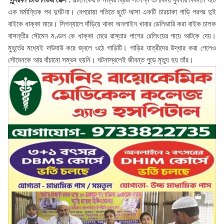
সুন্দরবন টিভি নিউজ ডেক্স :
সল্টলেকের ৮ নম্বর ব্রিজ সংলগ্ন এলাকায় বুধবার বিকালে ঘটে
এক মর্মান্তিক পথ দুর্ঘটনা। বেপরোয়া গতিতে ছুটে আসা একটি চারচাকা গাড়ি পরপর দুই
বাইকে ধাক্কা মারে। সিগন্যালে দাঁড়িয়ে থাকা অনলাইন খাবার ডেলিভারি করা বাইক চালক
বাসন্তীর সৌমেন মণ্ডল কে ধাক্কা মেরে রাস্তার পাশের রেলিংয়ের গায়ে আটকে দেয়।
মুহূর্তের মধ্যেই দাউদাউ করে জ্বলে ওঠে গাড়িটি। গাড়ির যাত্রীদের উদ্ধার করা গেলেও
সৌমেনকে আর বাঁচানো সম্ভব হয়নি। ঘটনাস্থলেই জীবন্ত পুড়ে মৃত্যু হয় তাঁর।