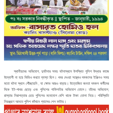
স্থানীয়দের অভিযোগ, দুর্ঘটনার সময় ঘটনাস্থলে উপস্থিত পুলিশ উদ্ধার কাজে
উদ্যোগী না হয়ে ভিডিও করতে ব্যস্ত ছিল। খবর দেওয়া সত্ত্বেও দমকলের ইঞ্জিনও সময়
মতো ঘটনা স্থলে পৌঁচ্ছায়নি , যা ক্ষোভ আরও বাড়ায়। উত্তেজিত জনতা দমকল কর্মীদের
দিকে ইট-পাথর ছোড়ে এবং পুলিশের গাফিলতির অভিযোগ তোলে। তাঁদের অভিযোগ,
রাস্তার নিরাপত্তার চেয়ে পুলিশের মনোযোগ বেশি থাকে টাকা তোলা নিয়ে। পরিস্থিতি
নিয়ন্ত্রণে আনতে পুলিশ কাঁদানে গ্যাসের শেল ফাটায়।