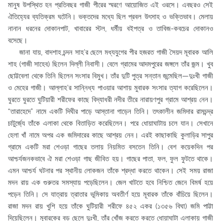
মানুষ উপস্থিত হন প্রতিবছর গাজী পীরের স্মরণে আয়োজিত এই ওরসে। এবছরও সেই
ঐতিহ্যের ব্যতিক্রম ঘটেনি। ভক্তদের মধ্যে ছিল প্রবল উৎসাহ ও ভক্তিভাব। মেলায়
নানান ধরনের দোকানপাট, খাবারের স্টল, ধর্মীয় বইপত্র ও তাবিজ-কবচের দোকানও
বসেছে।
জানা যায়, বাদশাহ চন্দন সাহ’র ছেলে মধ্যযুগের পীর হজরত গাজী সৈয়দ মূবারক আলি
শাহ (গাজী সাহেব) ছিলেন দিল্লী নিবাসী। বেলে গ্রামের আদমপুরের জঙ্গলে তাঁর জন্ম। খুব
ছোট্টবেলা থেকে তিনি ছিলেন সংসার বিমুখ। তাঁর দুটি পুত্র সন্তান জন্মেছিল—দুঃখী গাজী
ও মেহের গাজী। আল্লাহ’র সান্নিধ্য পাওয়ার আশায় মুবারক সংসার ত্যাগ করেছিলেন।
ঘুরতে ঘুরতে ঘুটিয়ারী শরীফের কাছে বিদ্যাধরী নদীর তীরে নারায়ণপুর গ্রামে আশ্রয় নেন।
“তারাহেদে” নামে একটি দিঘীর পাড়ে আস্তানা গাড়েন তিনি। তৎকালীন জমিদার রামচন্দ্র
চাটুর্জ্যে তাঁকে এলাকা থেকে বিতাড়িত করেছিলেন। পরে ধোয়াঘাটায় চলে যান। সেখানে
হেলা খাঁ নামে অপর এক জমিদারের কাছে আশ্রয় নেন। এরই কাছাকাছি কুলাড়ির সাপুর
গ্রামে একটি মরা শেওড়া গাছের তলায় নিয়মিত বসতেন তিনি। বেশ কয়েকদিন পর
আশ্চর্যজনকভাবে ঐ মরা শেওড়া গাছ জীবিত হয়। গাছের পাতা, ফল, ফুল ফুটতে থাকে।
এমন আশ্চর্য ঘটনার পর স্থানীয় লোকজন তাঁকে শ্রদ্ধা করতে থাকেন। সেই সময় রাজা
মদন রায় এক গুরুতর সমস্যায় পড়েছিলেন। জেল খাটতে হবে নিশ্চিত জেনে বিমর্ষ হয়ে
পড়েন তিনি। সে যাত্রায় ত্রাতার ভূমিকায় অবতীর্ণ হয়ে মূবারক তাঁকে বাঁচিয়ে ছিলেন।
রাজা মদন রায় খুশি হয়ে তাঁকে ঘুটিয়ারী শরীফে ৪৫২ একর (১৩৫৬ বিঘা) জমি পাট্টা
দিয়েছিলেন। মূবারকের বড় ছেলে দুঃখী, তাঁর খোঁজ করতে করতে ধোয়াঘাটা এলাকায় গাজী