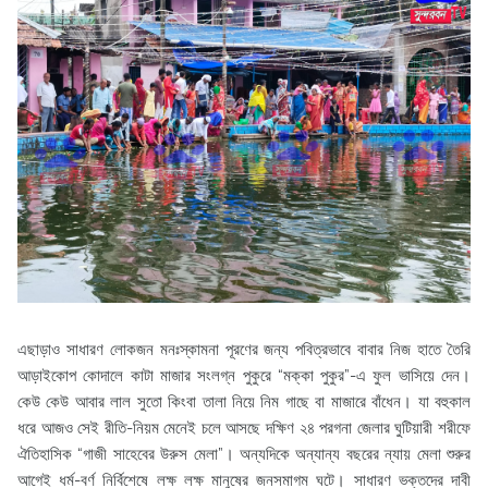
এছাড়াও সাধারণ লোকজন মনঃস্কামনা পূরণের জন্য পবিত্রভাবে বাবার নিজ হাতে তৈরি
আড়াইকোপ কোদালে কাটা মাজার সংলগ্ন পুকুরে “মক্কা পুকুর”-এ ফুল ভাসিয়ে দেন।
কেউ কেউ আবার লাল সুতো কিংবা তালা নিয়ে নিম গাছে বা মাজারে বাঁধেন। যা বহুকাল
ধরে আজও সেই রীতি-নিয়ম মেনেই চলে আসছে দক্ষিণ ২৪ পরগনা জেলার ঘুটিয়ারী শরীফে
ঐতিহাসিক “গাজী সাহেবের উরুস মেলা”। অন্যদিকে অন্যান্য বছরের ন্যায় মেলা শুরুর
আগেই ধর্ম-বর্ণ নির্বিশেষে লক্ষ লক্ষ মানুষের জনসমাগম ঘটে। সাধারণ ভক্তদের দাবী