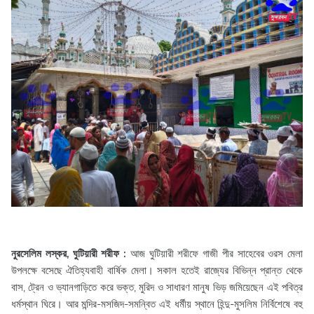
নুরসেলিম লস্কর, ঘুটিয়ারী শরীফ :
আজ ঘুটিয়ারী শরীফে গাজী পীর সাহেবের ওরস মেলা
উপলক্ষে বসেছে ঐতিহ্যবাহী বার্ষিক মেলা। সকাল হতেই রাজ্যের বিভিন্ন প্রান্ত থেকে
বাস, ট্রেন ও ভ্যানগাড়িতে করে ভক্ত, মুরিদ ও সাধারণ মানুষ ভিড় জমিয়েছেন এই পবিত্র
ধর্মস্থান ঘিরে। আর মন্দির-মসজিদ-সমন্বিত এই ধর্মীয় স্থানে হিন্দু-মুসলিম নির্বিশেষে বহু