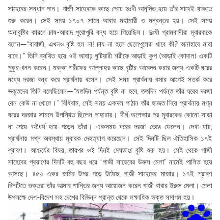
সাহেবের সন্ধান পান। গাজী সাহেবকে কাছে পেয়ে দুঃখী আনন্দিত হয়ে তাঁর সাথেই থাকতে
শুরু করেন। সেই সময় ১৭০৭ সালে আবার মহামারী ও মন্বন্তর হয়। সেই সময়
অনাবৃষ্টির কারণে চাষ-আবাদ পুরোপুরি বন্ধ হয়ে গিয়েছিল। দুঃখী গ্রামবাসীরা মূবারককে
বলেন—“বাবাজী, এখনও বৃষ্টি হল না! চাষ না হলে ছেলেপুলেরা খাবে কী? অনাহারে মারা
যাবে।” তিনি ব্যথিত হয়ে ৭ই আষাঢ় ঘুটিয়ারী শরীফে আড়াই কুপ (আড়াই কোদাল) একটি
পুকুর খনন করেন। মক্কা শরীফের আল্লাহর কাছে বৃষ্টির আবেদন করার জন্য একটি ঘরের
মধ্যে দরজা বন্ধ করে প্রার্থনায় বসেন। সেই সময় প্রার্থনায় বসার আগেই সতর্ক করে
ভক্তদের তিনি বলেছিলেন—“যতদিন পর্যন্ত বৃষ্টি না হবে, ততদিন পর্যন্ত তাঁর ঘরের দরজা
যেন কেউ না খোলে।” বিধিবাম, সেই সময় একদল পাঠান তাঁর হাজত নিয়ে প্রার্থনায় মগ্ন
ঘরের দরজার সামনে উপস্থিত ছিলেন পাহারায়। দীর্ঘ অপেক্ষার পর মূবারকের কোনো সাড়া
না পেয়ে অধৈর্য হয়ে পড়েন তাঁরা। একসময় ঘরের দরজা ভেঙে ফেলেন। দেখা যায়,
প্রার্থনায় মগ্ন অবস্থায় মূবারক দেহত্যাগ করেছেন। সেই দিনটি ছিল ঐতিহাসিক ১৭ই
শ্রাবণ। আশ্চর্যের বিষয়, তারপর ওই দিনই মেঘভাঙা বৃষ্টি শুরু হয়। সেই থেকে গাজী
সাহেবের প্রয়াণের দিনটি বহু বছর ধরে “গাজী সাহেবের উরুস মেলা” নামেই পালিত হয়ে
আসছে। ৪৫২ একর জমির উপর গড়ে উঠেছে গাজী সাহেবের মাজার। ১৭ই শ্রাবণ
দিনটিতে ভক্তরা তাঁর আত্মার শান্তির জন্য আয়োজন করেন গাজী বাবার উরুস মেলা। মেলা
উপলক্ষে দেশ-বিদেশ সহ দেশের বিভিন্ন প্রান্ত থেকে লক্ষাধিক ভক্ত সমাগম হয়।