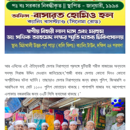
আর এদিনের এই ঐতিহ্যবাহী মেলার নিরাপত্তা প্রসঙ্গে ঘুটিয়ারী শরীফ মাজারের অন্যতম
সদস্য সিরাজ উদ্দিন দেওয়ান জানিয়েছেন,"গাজী বাবার মেলায় কোনো দিনও কোনো
অপ্রীতিকর ঘটনা ঘটেনি। তাছাড়াও মেলার নিরাপত্তার জন্য রাজ্য পুলিশ, জিআরপি ও
আরপিএফ সহ মোট ১১০০ পুলিশ মোতায়েন থাকছে। পাশাপাশি মাজার সহ আশেপাশে
এলাকায় নজরদারির জন্য ৩২টি সিসি ক্যামেরা থাকছে।”