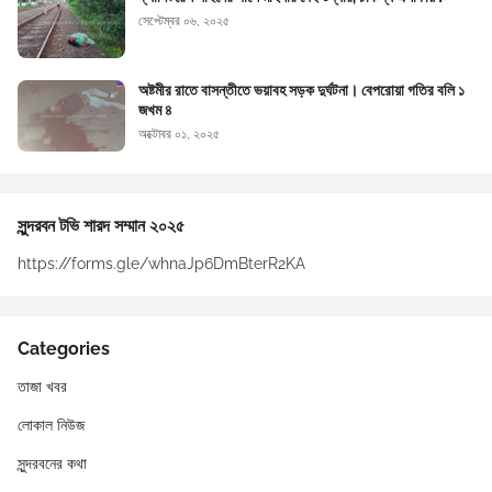
সেপ্টেম্বর ০৬, ২০২৫
অষ্টমীর রাতে বাসন্তীতে ভয়াবহ সড়ক দুর্ঘটনা। বেপরোয়া গতির বলি ১
জখম ৪
অক্টোবর ০১, ২০২৫
সুন্দরবন টভি শারদ সম্মান ২০২৫
https://forms.gle/whnaJp6DmBterR2KA
Categories
তাজা খবর
লোকাল নিউজ
সুন্দরবনের কথা