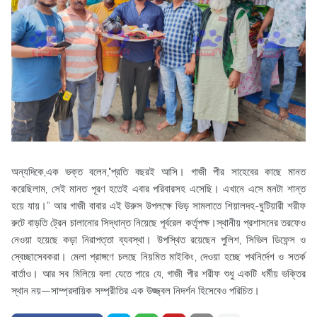
অন্যদিকে,এক ভক্ত বলেন,"প্রতি বছরই আসি। গাজী পীর সাহেবের কাছে মানত
করেছিলাম, সেই মানত পূরণ হতেই এবার পরিবারসহ এসেছি। এখানে এসে মনটা শান্ত
হয়ে যায়।” আর গাজী বাবার এই উরুস উপলক্ষে ভিড় সামলাতে শিয়ালদহ-ঘুটিয়ারী শরীফ
রুটে বাড়তি ট্রেন চালানোর সিদ্ধান্ত নিয়েছে পূর্বরেল কর্তৃপক্ষ।স্থানীয় প্রশাসনের তরফেও
নেওয়া হয়েছে কড়া নিরাপত্তা ব্যবস্থা। উপস্থিত রয়েছেন পুলিশ, সিভিল ডিফেন্স ও
স্বেচ্ছাসেবকরা। মেলা প্রাঙ্গণে চলছে নিয়মিত মাইকিং, দেওয়া হচ্ছে পথনির্দেশ ও সতর্ক
বার্তাও। আর সব মিলিয়ে বলা যেতে পারে যে, গাজী পীর শরীফ শুধু একটি ধর্মীয় ভক্তির
স্থান নয়—সাম্প্রদায়িক সম্প্রীতির এক উজ্জ্বল নিদর্শন হিসেবেও পরিচিত।