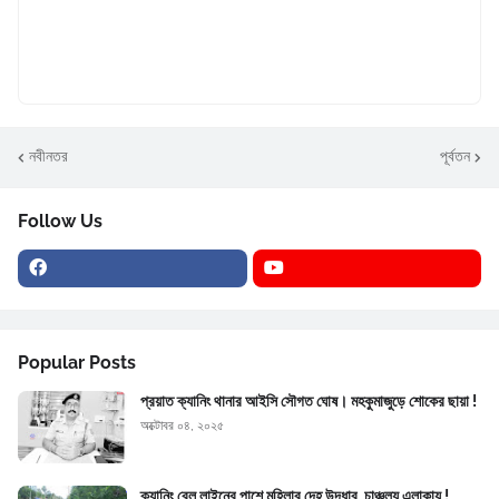
নবীনতর
পূর্বতন
Follow Us
Popular Posts
প্রয়াত ক্যানিং থানার আইসি সৌগত ঘোষ। মহকুমাজুড়ে শোকের ছায়া !
অক্টোবর ০৪, ২০২৫
ক্যানিং রেল লাইনের পাশে মহিলার দেহ উদ্ধার, চাঞ্চল্য এলাকায় !