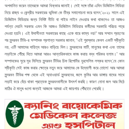
অপমানিত করেন তাদেরকে আমরা ধিক্কার জানাই। সেই সঙ্গে তাঁরা এদিন ডিজিটাল মিডিয়া
নিয়ে রাজ্য ও কেন্দ্রীয় সরকারের ভূমিকা কে তীব্র সমালোচনা করে বলেন,'২০২১ সালে এই
ডিজিটাল মিডিয়ার জন্য নিদিষ্ট নীতি বা গাইড লাইন দেওয়ার কথা থাকলেও তা আজও
পর্যন্ত দেয়নি সরকার এমন কি আজও ডিজিটাল মিডিয়ার কর্মীদের সরকারি পরিচয় পত্র
দেওয়া হয়নি। এই উদাসীনতা সরকারের কাছে একে বারে কাম্য নয়!" আর সম্মান গ্রহণের
পর সুন্দরবন টিভি-র সম্পাদক প্রশান্ত সরকার জানান, “এই পুরস্কার কেবল একটি স্বীকৃতি
নয়, এটি আমাদের দায়িত্ব আরও বাড়িয়ে দিল। সুন্দরবনের মাটি, মানুষের কথা এবং তাদের
লড়াইকে পৌঁছে দিতে আমরা আরও আন্তরিকভাবে কাজ করায় বদ্ধ পরিকর হলাম।” আর
সম্পাদকের সুরে সুর মিলিয়ে সুন্দরবন টিভির চিফ রিপোর্টার নুরসেলিম লস্কর বলেন,'যে কোন
স্বীকৃতি সেই কাজ করার ক্ষেত্রে নতুন করে আমাদের কে উদ্যোগী করে তোলে! আর আমরা
সুন্দরবন টিভির পক্ষ থেকে এই অ্যাওয়ার্ড সুন্দরবনের, জলে কুমির আর ডাঙ্গায় বাঘের সাথে
লড়াই করে বেঁচে থাকা প্রত্যেক সুন্দরবনবাসীকে উৎসর্গ করছি। কারণ নোনা জল আর মিঠে
মাঠির ঐ মানুষ গুলো জন্যই আজকে আমরা এই জায়গায় পৌঁছাতে পেরেছি।