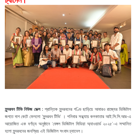
চ্যানেল।
সুন্দরবন টিভি নিউজ ডেক্স :
প্রান্তিক সুন্দরবনের গণ্ডি ছাড়িয়ে আবারও রাজ্যের ডিজিটাল
জগতে দাগ কেটে ফেললো 'সুন্দরবন টিভি' । শনিবার সন্ধ্যায় কলকাতার আই.সি.সি.আর-এ
আয়োজিত এক বর্ণাঢ্য অনুষ্ঠানে ‘বেঙ্গল ডিজিটাল মিডিয়া অ্যাওয়ার্ড ২০২৫’-এ সম্মানিত
হলো সুন্দরবনের জনপ্রিয় এই ডিজিটাল সংবাদ চ্যানেল।