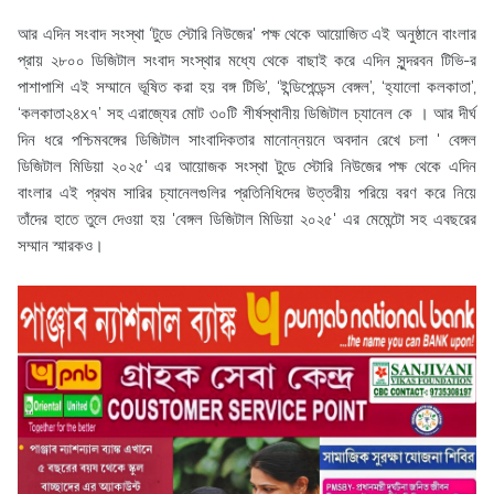
আর এদিন সংবাদ সংস্থা ‘টুডে স্টোরি নিউজের' পক্ষ থেকে আয়োজিত এই অনুষ্ঠানে বাংলার
প্রায় ২৮০০ ডিজিটাল সংবাদ সংস্থার মধ্যে থেকে বাছাই করে এদিন সুন্দরবন টিভি-র
পাশাপাশি এই সম্মানে ভূষিত করা হয় বঙ্গ টিভি’, ‘ইন্ডিপেন্ডেন্স বেঙ্গল’, ‘হ্যালো কলকাতা’,
‘কলকাতা২৪x৭’ সহ এরাজ্যের মোট ৩০টি শীর্ষস্থানীয় ডিজিটাল চ্যানেল কে । আর দীর্ঘ
দিন ধরে পশ্চিমবঙ্গের ডিজিটাল সাংবাদিকতার মানোন্নয়নে অবদান রেখে চলা ' বেঙ্গল
ডিজিটাল মিডিয়া ২০২৫' এর আয়োজক সংস্থা টুডে স্টোরি নিউজের পক্ষ থেকে এদিন
বাংলার এই প্রথম সারির চ্যানেলগুলির প্রতিনিধিদের উত্তরীয় পরিয়ে বরণ করে নিয়ে
তাঁদের হাতে তুলে দেওয়া হয় 'বেঙ্গল ডিজিটাল মিডিয়া ২০২৫' এর মেমেন্টো সহ এবছরের
সম্মান স্মারকও।