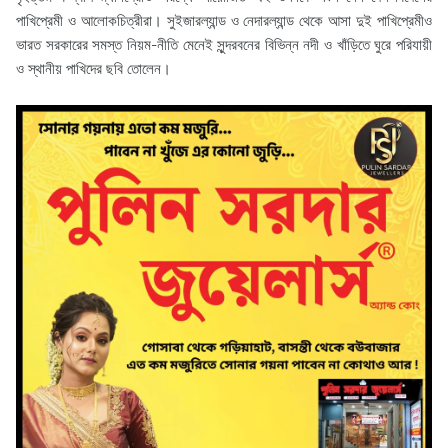
পাখিপ্রেমী ও আলোকচিত্রীরা। সুইজারল্যান্ড ও নেদারল্যান্ড থেকে আসা দুই পাখিপ্রেমীও
ভারত সরকারের সমস্ত নিয়ম-নীতি মেনেই সুন্দরবনের বিভিন্ন নদী ও খাঁড়িতে ঘুরে পরিযায়ী
ও স্থানীয় পাখিদের ছবি তোলেন।