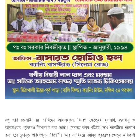
শুধু ছবি তোলাই নয়—পাখিদের আবাসস্থল, বিচরণ ক্ষেত্রের ব্যাসার্ধ, জলবায়ু ও
আবহাওয়ার প্রভাবও বিশ্লেষণ করা হচ্ছে। সমস্ত তথ্য খতিয়ে দেখে পরবর্তীতে প্রকাশ
করা হবে চূড়ান্ত পরিসংখ্যান রিপোর্ট। আর এ বিষয়ে ব্যাঘ্র প্রকল্পের ক্ষেত্র অধিকর্তা