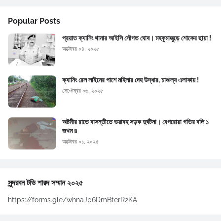
Popular Posts
প্রয়াত ক্যানিং থানার আইসি সৌগত ঘোষ। মহকুমাজুড়ে শোকের ছায়া !
অক্টোবর ০৪, ২০২৫
ক্যানিং রেল লাইনের পাশে মহিলার দেহ উদ্ধার, চাঞ্চল্য এলাকায় !
সেপ্টেম্বর ০৬, ২০২৫
অষ্টমীর রাতে বাসন্তীতে ভয়াবহ সড়ক দুর্ঘটনা। বেপরোয়া গতির বলি ১
জখম ৪
অক্টোবর ০১, ২০২৫
সুন্দরবন টভি শারদ সম্মান ২০২৫
https://forms.gle/whnaJp6DmBterR2KA