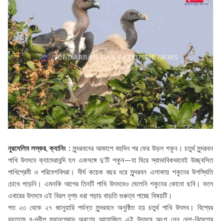
নুরসেলিম লস্কর, ক্যানিং :
সুন্দরবনের আকাশে বহুদিন পর ফের উড়ল শকুন। চতুর্থ সুন্দরবন
পাখি উৎসবে ক্যামেরাবন্দি হল একসঙ্গে দু’টি শকুন—যা ঘিরে স্বাভাবিকভাবেই উচ্ছ্বসিত
পাখিপ্রেমী ও পরিবেশবিদরা। দীর্ঘ কয়েক বছর ধরে সুন্দরবন এলাকায় শকুনের উপস্থিতি
চোখে পড়েনি। এমনকি আগের তিনটি পাখি উৎসবেও মেলেনি শকুনের কোনো ছবি। ফলে
এবারের উৎসবে এই বিরল দৃশ্য ধরা পড়ায় বাড়তি গুরুত্ব পাচ্ছে বিষয়টি।
গত ২৩ থেকে ২৭ জানুয়ারি পর্যন্ত সুন্দরবনে অনুষ্ঠিত হয় চতুর্থ পাখি উৎসব। বিশ্বের
বৃহত্তম ব-দ্বীপ ম্যানগ্রোভ অরণ্যে আয়োজিত এই উৎসবে অংশ নেন দেশ-বিদেশের