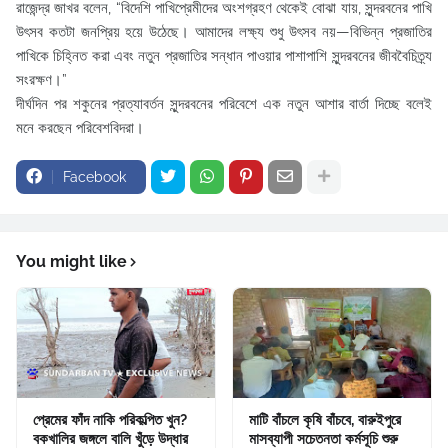
রাজেন্দ্র জাখর বলেন, “বিদেশি পাখিপ্রেমীদের অংশগ্রহণ থেকেই বোঝা যায়, সুন্দরবনের পাখি
উৎসব কতটা জনপ্রিয় হয়ে উঠেছে। আমাদের লক্ষ্য শুধু উৎসব নয়—বিভিন্ন প্রজাতির
পাখিকে চিহ্নিত করা এবং নতুন প্রজাতির সন্ধান পাওয়ার পাশাপাশি সুন্দরবনের জীববৈচিত্র্য
সংরক্ষণ।”
দীর্ঘদিন পর শকুনের প্রত্যাবর্তন সুন্দরবনের পরিবেশে এক নতুন আশার বার্তা দিচ্ছে বলেই
মনে করছেন পরিবেশবিদরা।
Facebook
You might like
প্রেমের ফাঁদ নাকি পরিকল্পিত খুন?
মাটি বাঁচলে কৃষি বাঁচবে, বারুইপুরে
বকখালির জঙ্গলে বালি খুঁড়ে উদ্ধার
মাসব্যাপী সচেতনতা কর্মসূচি শুরু