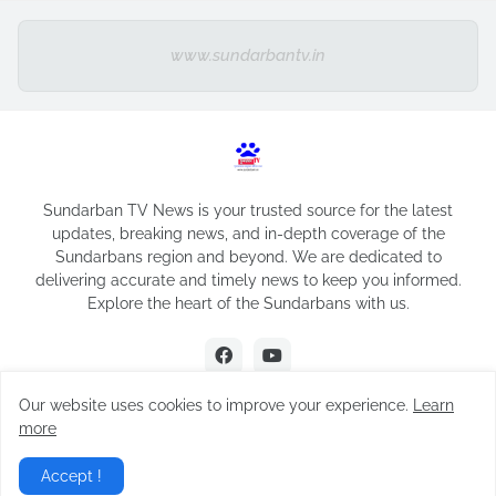
www.sundarbantv.in
Sundarban TV News is your trusted source for the latest
updates, breaking news, and in-depth coverage of the
Sundarbans region and beyond. We are dedicated to
delivering accurate and timely news to keep you informed.
Explore the heart of the Sundarbans with us.
Our website uses cookies to improve your experience.
Learn
more
Design by -
Sundarban TV
Accept !
Home
About
Contact Us
Privacy Policy
Disclaimer