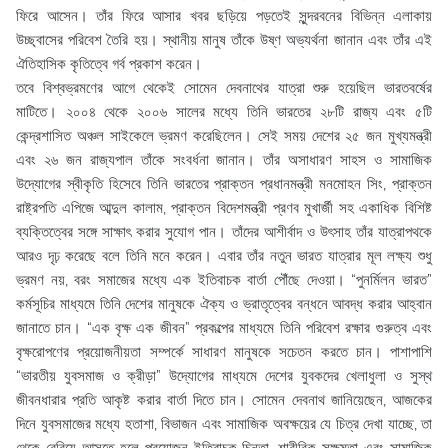
ফিরে আসেন। তাঁর ফিরে আসার খবর ছড়িয়ে পড়তেই সুন্দরবনের বিভিন্ন এলাকায়
উচ্ছ্বাসের পরিবেশ তৈরি হয়। স্থানীয় মানুষ তাঁকে উষ্ণ অভ্যর্থনা জানান এবং তাঁর এই
ঐতিহাসিক কৃতিত্বে গর্ব প্রকাশ করেন।
তবে বিশ্বভ্রমণের আগে থেকেই সোমেন দেবনাথের যাত্রা শুরু হয়েছিল ভারতবর্ষের
মাটিতে। ২০০৪ থেকে ২০০৬ সালের মধ্যে তিনি ভারতের ২৮টি রাজ্য এবং ৫টি
কেন্দ্রশাসিত অঞ্চল সাইকেলে ভ্রমণ করেছিলেন। সেই সময় দেশের ২৫ জন মুখ্যমন্ত্রী
এবং ২৬ জন রাজ্যপাল তাঁকে সংবর্ধনা জানান। তাঁর অসাধারণ সাহস ও সামাজিক
উদ্যোগের স্বীকৃতি হিসেবে তিনি ভারতের প্রাক্তন প্রধানমন্ত্রী মনমোহন সিং, প্রাক্তন
রাষ্ট্রপতি এপিজে আব্দুল কালাম, প্রাক্তন বিদেশমন্ত্রী প্রণব মুখার্জী সহ একাধিক বিশিষ্ট
ব্যক্তিত্বের সঙ্গে সাক্ষাৎ করার সুযোগ পান। তাঁদের আশীর্বাদ ও উৎসাহ তাঁর যাত্রাপথকে
আরও দৃঢ় করেছে বলে তিনি মনে করেন। এবার তাঁর নতুন ভারত যাত্রার মূল লক্ষ্য শুধু
ভ্রমণ নয়, বরং সমাজের মধ্যে এক ইতিবাচক বার্তা পৌঁছে দেওয়া। “পুনর্মিলন ভারত”
কর্মসূচির মাধ্যমে তিনি দেশের মানুষকে ঐক্য ও ভ্রাতৃত্বের বন্ধনে আবদ্ধ করার আহ্বান
জানাতে চান। “এক বৃক্ষ এক জীবন” প্রকল্পের মাধ্যমে তিনি পরিবেশ রক্ষার গুরুত্ব এবং
বৃক্ষরোপণের প্রয়োজনীয়তা সম্পর্কে সাধারণ মানুষকে সচেতন করতে চান। পাশাপাশি
“ভারতীয় যুবসমাজ ও ক্রীড়া” উদ্যোগের মাধ্যমে দেশের যুবকদের খেলাধুলা ও সুস্থ
জীবনধারার প্রতি আকৃষ্ট করার বার্তা দিতে চান। সোমেন দেবনাথ জানিয়েছেন, আজকের
দিনে যুবসমাজের মধ্যে হতাশা, বিভাজন এবং সামাজিক অবক্ষয়ের যে চিত্র দেখা যাচ্ছে, তা
থেকে বেরিয়ে আসতে হলে প্রয়োজন ইতিবাচক চিন্তা, শারীরিক সক্ষমতা এবং সামাজিক