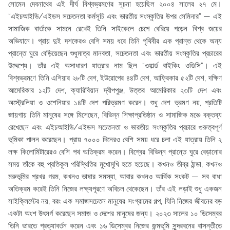
সোমেন দেবনাথের এই দীর্ঘ বিশ্বভ্রমণের সূচনা হয়েছিল ২০০৪ সালের ২৭ মে।
“এইচআইভি/এইডস সচেতনতা কর্মসূচি এবং ভারতীয় সংস্কৃতির উপর সেমিনার” — এই
সামাজিক বার্তাকে সামনে রেখেই তিনি সাইকেলে চেপে বেরিয়ে পড়েন বিশ্ব জয়ের
অভিযানে। প্রায় দুই দশকেরও বেশি সময় ধরে তিনি পৃথিবীর এক প্রান্ত থেকে অন্য
প্রান্তে ঘুরে বেড়িয়েছেন শুধুমাত্র মানবতা, সচেতনতা এবং ভারতীয় সংস্কৃতির প্রচারের
উদ্দেশ্যে। তাঁর এই অসাধারণ যাত্রার নাম ছিল “ওয়ার্ল্ড বাইকিং ওডিসি”। এই
বিশ্বভ্রমণে তিনি এশিয়ার ২৮টি দেশ, ইউরোপের ৪৪টি দেশ, আফ্রিকার ৫২টি দেশ, দক্ষিণ
আমেরিকার ১২টি দেশ, ক্যারিবিয়ান দ্বীপপুঞ্জ, উত্তর আমেরিকার ২৩টি দেশ এবং
অস্ট্রেলিয়া ও ওশেনিয়ার ১৪টি দেশ পরিভ্রমণ করেন। শুধু দেশ ভ্রমণ নয়, প্রতিটি
জায়গায় তিনি মানুষের সঙ্গে মিশেছেন, বিভিন্ন শিক্ষাপ্রতিষ্ঠান ও সামাজিক মঞ্চে বক্তব্য
রেখেছেন এবং এইচআইভি/এইডস সচেতনতা ও ভারতীয় সংস্কৃতির প্রচারে গুরুত্বপূর্ণ
ভূমিকা পালন করেছেন। প্রায় ৭০০০ দিনেরও বেশি সময় ধরে চলা এই যাত্রায় তিনি ২
লক্ষ কিলোমিটারেরও বেশি পথ অতিক্রম করেন। বিশ্বের বিভিন্ন প্রান্তে ঘুরে বেড়ানোর
সময় তাঁকে বহু প্রতিকূল পরিস্থিতির মুখোমুখি হতে হয়েছে। কখনও তীব্র ঠান্ডা, কখনও
মরুভূমির প্রখর গরম, কখনও ভাষার সমস্যা, আবার কখনও আর্থিক সংকট — সব বাধা
অতিক্রম করেই তিনি নিজের লক্ষ্যপূরণে অবিচল থেকেছেন। তাঁর এই লড়াই শুধু একজন
সাইক্লিস্টের নয়, বরং এক সমাজসচেতন মানুষের সংগ্রামের গল্প, যিনি নিজের জীবনের বড়
একটা অংশ উৎসর্গ করেছেন সমাজ ও দেশের মানুষের জন্য। ২০২৩ সালের ১০ ডিসেম্বর
তিনি ভারতে প্রত্যাবর্তন করেন এবং ১৬ ডিসেম্বর নিজের জন্মভূমি সুন্দরবনের বাসন্তীতে