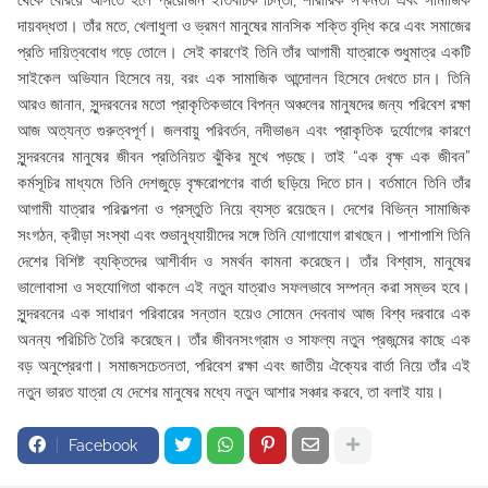
দায়বদ্ধতা। তাঁর মতে, খেলাধুলা ও ভ্রমণ মানুষের মানসিক শক্তি বৃদ্ধি করে এবং সমাজের
প্রতি দায়িত্ববোধ গড়ে তোলে। সেই কারণেই তিনি তাঁর আগামী যাত্রাকে শুধুমাত্র একটি
সাইকেল অভিযান হিসেবে নয়, বরং এক সামাজিক আন্দোলন হিসেবে দেখতে চান। তিনি
আরও জানান, সুন্দরবনের মতো প্রাকৃতিকভাবে বিপন্ন অঞ্চলের মানুষদের জন্য পরিবেশ রক্ষা
আজ অত্যন্ত গুরুত্বপূর্ণ। জলবায়ু পরিবর্তন, নদীভাঙন এবং প্রাকৃতিক দুর্যোগের কারণে
সুন্দরবনের মানুষের জীবন প্রতিনিয়ত ঝুঁকির মুখে পড়ছে। তাই “এক বৃক্ষ এক জীবন”
কর্মসূচির মাধ্যমে তিনি দেশজুড়ে বৃক্ষরোপণের বার্তা ছড়িয়ে দিতে চান। বর্তমানে তিনি তাঁর
আগামী যাত্রার পরিকল্পনা ও প্রস্তুতি নিয়ে ব্যস্ত রয়েছেন। দেশের বিভিন্ন সামাজিক
সংগঠন, ক্রীড়া সংস্থা এবং শুভানুধ্যায়ীদের সঙ্গে তিনি যোগাযোগ রাখছেন। পাশাপাশি তিনি
দেশের বিশিষ্ট ব্যক্তিদের আশীর্বাদ ও সমর্থন কামনা করেছেন। তাঁর বিশ্বাস, মানুষের
ভালোবাসা ও সহযোগিতা থাকলে এই নতুন যাত্রাও সফলভাবে সম্পন্ন করা সম্ভব হবে।
সুন্দরবনের এক সাধারণ পরিবারের সন্তান হয়েও সোমেন দেবনাথ আজ বিশ্ব দরবারে এক
অনন্য পরিচিতি তৈরি করেছেন। তাঁর জীবনসংগ্রাম ও সাফল্য নতুন প্রজন্মের কাছে এক
বড় অনুপ্রেরণা। সমাজসচেতনতা, পরিবেশ রক্ষা এবং জাতীয় ঐক্যের বার্তা নিয়ে তাঁর এই
নতুন ভারত যাত্রা যে দেশের মানুষের মধ্যে নতুন আশার সঞ্চার করবে, তা বলাই যায়।
Facebook