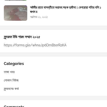
অষ্টমীর রাতে বাসন্তীতে ভয়াবহ সড়ক দুর্ঘটনা। বেপরোয়া গতির বলি ১
জখম ৪
অক্টোবর ০১, ২০২৫
সুন্দরবন টভি শারদ সম্মান ২০২৫
https://forms.gle/whnaJp6DmBterR2KA
Categories
তাজা খবর
লোকাল নিউজ
সুন্দরবনের কথা