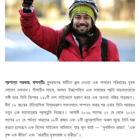
প্রশান্ত সরকার, বাসন্তীঃ
সুন্দরবনের মাটিতে জন্ম নেওয়া এক সাধারণ পরিবারের যুবক
সোমেন দেবনাথ। সীমাহীন সাহস, অদম্য ইচ্ছাশক্তি এবং সমাজের প্রতি দায়বদ্ধতাকে
সঙ্গী করে তিনি বিশ্বের ১৯১টি দেশ সাইকেলে ভ্রমণ করে এক অনন্য নজির গড়েছেন।
দীর্ঘ ১৯ বছরের ঐতিহাসিক বিশ্বভ্রমণ সফলভাবে সম্পন্ন করার পর এবার তিনি আবারও
নতুন এক মহাযাত্রার প্রস্তুতি নিচ্ছেন। আগামী ২০২৬ সালের ২৭ মে থেকে ২০২৭
সালের ২৭ মে পর্যন্ত ভারতের ২৮টি রাজ্য এবং ৫টি কেন্দ্রশাসিত অঞ্চল জুড়ে তিনি শুরু
করতে চলেছেন এক বিশেষ সাইকেল অভিযান, যার মূল বার্তা — “পুনর্মিলন ভারত”, “এক
বৃক্ষ এক জীবন” এবং “ভারতীয় যুবসমাজ ও ক্রীড়া”।