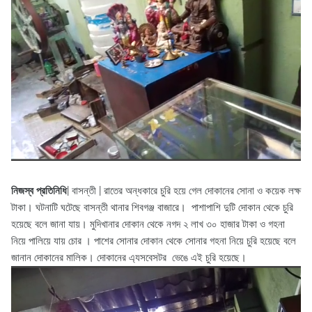
নিজস্ব প্রতিনিধি
| বাসন্তী | রাতের অন্ধকারে চুরি হয়ে গেল দোকানের সোনা ও কয়েক লক্ষ
টাকা। ঘটনাটি ঘটেছে বাসন্তী থানার শিবগঞ্জ বাজারে। পাশাপাশি দুটি দোকান থেকে চুরি
হয়েছে বলে জানা যায়। মুদিখানার দোকান থেকে নগদ ২ লাখ ৩০ হাজার টাকা ও গহনা
নিয়ে পালিয়ে যায় চোর । পাশের সোনার দোকান থেকে সোনার গহনা নিয়ে চুরি হয়েছে বলে
জানান দোকানের মালিক। দোকানের এ্যসবেসটর ভেঙে এই চুরি হয়েছে।