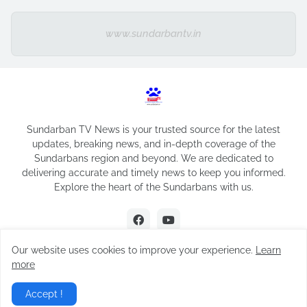
www.sundarbantv.in
Sundarban TV News is your trusted source for the latest
updates, breaking news, and in-depth coverage of the
Sundarbans region and beyond. We are dedicated to
delivering accurate and timely news to keep you informed.
Explore the heart of the Sundarbans with us.
Our website uses cookies to improve your experience.
Learn
more
Design by -
Sundarban TV
Accept !
Home
About
Contact Us
Privacy Policy
Disclaimer