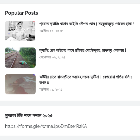
Popular Posts
প্রয়াত ক্যানিং থানার আইসি সৌগত ঘোষ। মহকুমাজুড়ে শোকের ছায়া !
অক্টোবর ০৪, ২০২৫
ক্যানিং রেল লাইনের পাশে মহিলার দেহ উদ্ধার, চাঞ্চল্য এলাকায় !
সেপ্টেম্বর ০৬, ২০২৫
অষ্টমীর রাতে বাসন্তীতে ভয়াবহ সড়ক দুর্ঘটনা। বেপরোয়া গতির বলি ১
জখম ৪
অক্টোবর ০১, ২০২৫
সুন্দরবন টভি শারদ সম্মান ২০২৫
https://forms.gle/whnaJp6DmBterR2KA