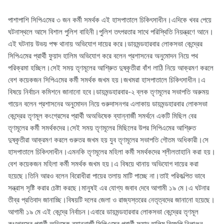
পাশাপাশি সিপিএমের ৩ জন কর্মী সমর্থক এই হাসপাতালে চিকিৎসাধীন।এদিকে খবর পেয়ে
ঘটনাস্থলে আসে বিশাল পুলিশ বাহিনী।পুলিশ তৎপরতার সাথে পরিস্থিতি নিয়ন্ত্রণে আনে।
এই ঘটনায় উভয় পক্ষ থানায় অভিযোগ দায়ের করে।ডায়মন্ডহারবার লোকসভা কেন্দ্রের
সিপিএমের প্রার্থী ফুয়াদ হালিম অভিযোগ করে বলেন প্রশাসনের অনুমোদন নিয়ে পথ
পরিক্রমা হচ্ছিল।সেই সময় তৃণমূলের আশ্রুিত দুষ্কৃতীরা বাঁশ লাঠি নিয়ে আক্রমণ করলে
বেশ কয়েকজন সিপিএমের কর্মী সমর্থক জখম হয়।জখমরা হাসপাতালে চিকিৎসাধীন।এ
বিষয়ে নির্বাচন কমিশনে জানানো হবে।ডায়মন্ডহারবার-২ ব্লক তৃণমূলের সভাপতি অরুময়
গায়েন বলেন প্রশাসনের অনুমোদন নিয়ে গুরুদাসনগর এলাকায় ডায়মন্ডহারবার লোকসভা
কেন্দ্রের তৃণমূল কংগ্রেসের প্রার্থী অঅভিষেক ব্যান্নার্জী সমর্থনে একটি মিছিল বের
তৃণমূলের কর্মী সমর্থকদের।সেই সময় তৃণমূলের মিছিলের উপর সিপিএমের আশ্রুিত
দুষ্কৃতীরা আক্রমণ করলে গুরুতর জখম হয় যুব তৃণমূলের সভাপতি গৌতম অধিকারী।সে
হাসপাতালে চিকিৎসাধীন।এমনকি তৃণমূলের মহিলা কর্মী সমর্থকদের শ্লীলতাহানি করা হয়।
বেশ কয়েকজন মহিলা কর্মী সমর্থক জখম হয়।এ বিষয়ে থানায় অভিযোগ দায়ের করা
হয়েছে।তিনি আরও বলেন বিরোধীরা পায়ের তলায় মাটি পাচ্ছে না।তাই পরিকল্পিত ভাবে
সন্ত্রাস সৃষ্টি করার চেষ্টা করছে।মানুষই এর যোগ্য জবাব দেবে আগামী ১৯ মে।এ ঘটনার
তীব্র প্রতিবাদ জানাচ্ছি।বিষয়টি দলের জেলা ও রাজ্যস্তরের নেতৃত্বদের জানানো হয়েছে।
আগামী ১৯ মে এই কেন্দ্রে নির্বাচন।এবারে ডায়মন্ডহারবার লোকসভা কেন্দ্রের তৃণমূল
কংগ্রেসের প্রার্থী অভিষেক ব্যান্নার্জী,সিপিএমের প্রার্থী ফুয়াদ হালিম,বিজেপি নিলাঞ্জন