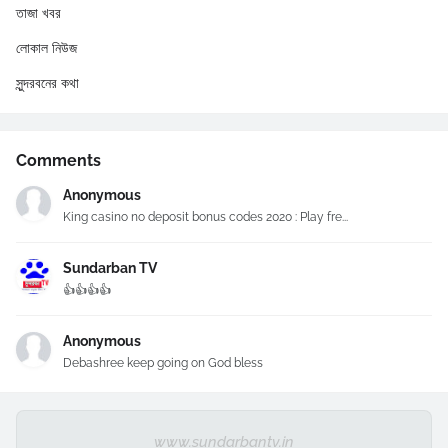
তাজা খবর
লোকাল নিউজ
সুন্দরবনের কথা
Comments
Anonymous
King casino no deposit bonus codes 2020 : Play fre...
Sundarban TV
👍👍👍👍
Anonymous
Debashree keep going on God bless
www.sundarbantv.in