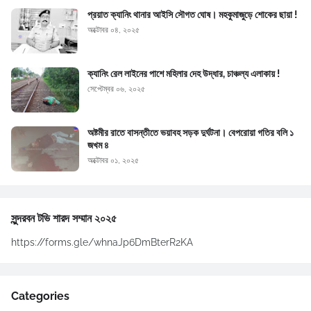
প্রয়াত ক্যানিং থানার আইসি সৌগত ঘোষ। মহকুমাজুড়ে শোকের ছায়া !
অক্টোবর ০৪, ২০২৫
ক্যানিং রেল লাইনের পাশে মহিলার দেহ উদ্ধার, চাঞ্চল্য এলাকায় !
সেপ্টেম্বর ০৬, ২০২৫
অষ্টমীর রাতে বাসন্তীতে ভয়াবহ সড়ক দুর্ঘটনা। বেপরোয়া গতির বলি ১
জখম ৪
অক্টোবর ০১, ২০২৫
সুন্দরবন টভি শারদ সম্মান ২০২৫
https://forms.gle/whnaJp6DmBterR2KA
Categories