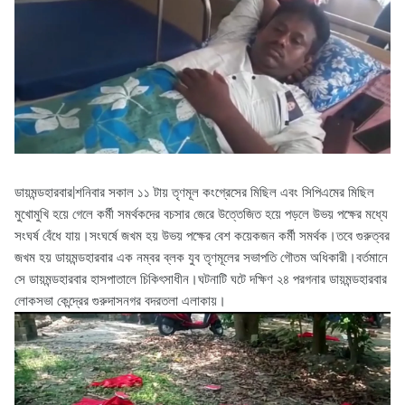
ডায়মন্ডহারবার|শনিবার সকাল ১১ টায় তৃণমূল কংগ্রেসের মিছিল এবং সিপিএমের মিছিল
মুখোমুখি হয়ে গেলে কর্মী সমর্থকদের বচসার জেরে উত্তেজিত হয়ে পড়লে উভয় পক্ষের মধ্যে
সংঘর্ষ বেঁধে যায়।সংঘর্ষে জখম হয় উভয় পক্ষের বেশ কয়েকজন কর্মী সমর্থক।তবে গুরুত্বর
জখম হয় ডায়মন্ডহারবার এক নম্বর ব্লক যুব তৃণমূলের সভাপতি গৌতম অধিকারী।বর্তমানে
সে ডায়মন্ডহারবার হাসপাতালে চিকিৎসাধীন।ঘটনাটি ঘটে দক্ষিণ ২৪ পরগনার ডায়মন্ডহারবার
লোকসভা কেন্দ্রের গুরুদাসনগর বদরতলা এলাকায়।