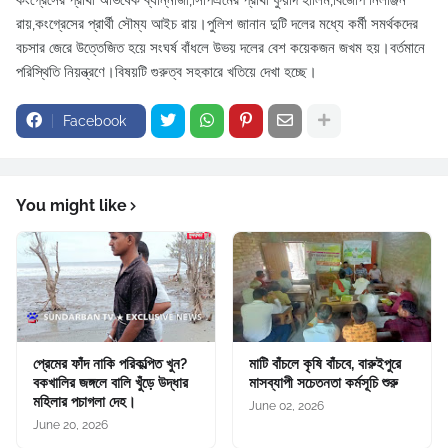
রায়,কংগ্রেসের প্রার্থী সৌম্য আইচ রায়।পুলিশ জানান দুটি দলের মধ্যে কর্মী সমর্থকদের
বচসার জেরে উত্তেজিত হয়ে সংঘর্ষ বাঁধলে উভয় দলের বেশ কয়েকজন জখম হয়।বর্তমানে
পরিস্থিতি নিয়ন্ত্রণে।বিষয়টি গুরুত্ব সহকারে খতিয়ে দেখা হচ্ছে।
Facebook
You might like
প্রেমের ফাঁদ নাকি পরিকল্পিত খুন?
মাটি বাঁচলে কৃষি বাঁচবে, বারুইপুরে
বকখালির জঙ্গলে বালি খুঁড়ে উদ্ধার
মাসব্যাপী সচেতনতা কর্মসূচি শুরু
মহিলার পচাগলা দেহ।
June 02, 2026
June 20, 2026