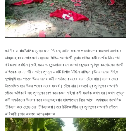
স্থানীয় ও রাজনৈতিক সূত্রে জানা গিয়েছে এদিন সকালে গুরুদাসনগর বদরতলা এলাকায়
ডায়মন্ডহারবার লোকসভা কেন্দ্রের সিপিএমের প্রার্থী ফুয়াদ হালিম কর্মী সমর্থক নিয়ে পথ
পরিক্রমা করছিল।সেই সময় ডায়মন্ডহারবার লোকসভা কেন্দ্রের তৃণমূল কংগ্রেসের প্রার্থী
অভিষেক ব্যান্নার্জী সমর্থনে তৃণমূল একটি বিশাল মিছিল যাচ্ছিল।উভয় দলের মিছিল
মুখোমুখি হয়ে পড়লে উভয় দলের কর্মী সমর্থকদের মধ্যে বচসা বেঁধে যায়।বচসার জেরে
উত্তেজিত হয়ে উভয় পক্ষের মধ্যে সংঘর্ষ। বেঁধে যায়।সংঘর্ষে যুব তৃণমূলের সভাপতি
গৌতম অধিকারি সহ তৃণমূলের বেশ কয়েকজন মহিলা কর্মী সমর্থক জখম হয়।জখম তৃণমূল
কর্মী সমর্থকদের উদ্ধার করে ডায়মন্ডহারবার হাসপাতালে নিয়ে আসে।জখমদের প্রাথমিক
চিকিৎসা করে ছেড়ে দেয় চিকিৎসকরা।তবে চিকিৎসাধীন যুব তৃণমূলের সভাপতি গৌতম
অধিকারী।তার অবস্থা আশঙ্কাজনক।