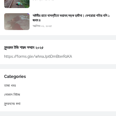
অষ্টমীর রাতে বাসন্তীতে ভয়াবহ সড়ক দুর্ঘটনা। বেপরোয়া গতির বলি ১
জখম ৪
অক্টোবর ০১, ২০২৫
সুন্দরবন টভি শারদ সম্মান ২০২৫
https://forms.gle/whnaJp6DmBterR2KA
Categories
তাজা খবর
লোকাল নিউজ
সুন্দরবনের কথা