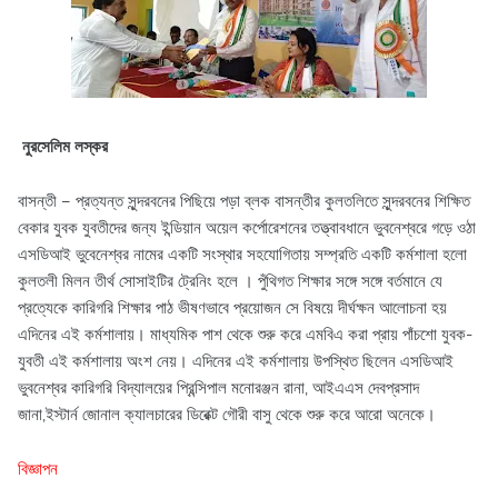
নুরসেলিম লস্কর
বাসন্তী – প্রত্যন্ত সুন্দরবনের পিছিয়ে পড়া ব্লক বাসন্তীর কুলতলিতে সুন্দরবনের শিক্ষিত
বেকার যুবক যুবতীদের জন্য ইন্ডিয়ান অয়েল কর্পোরেশনের তত্ত্বাবধানে ভুবনেশ্বরে গড়ে ওঠা
এসডিআই ভুবেনেশ্বর নামের একটি সংস্থার সহযোগিতায় সম্প্রতি একটি কর্মশালা হলো
কুলতলী মিলন তীর্থ সোসাইটির ট্রেনিং হলে । পুঁথিগত শিক্ষার সঙ্গে সঙ্গে বর্তমানে যে
প্রত্যেকে কারিগরি শিক্ষার পাঠ ভীষণভাবে প্রয়োজন সে বিষয়ে দীর্ঘক্ষন আলোচনা হয়
এদিনের এই কর্মশালায়। মাধ্যমিক পাশ থেকে শুরু করে এমবিএ করা প্রায় পাঁচশো যুবক-
যুবতী এই কর্মশালায় অংশ নেয়। এদিনের এই কর্মশালায় উপস্থিত ছিলেন এসডিআই
ভুবনেশ্বর কারিগরি বিদ্যালয়ের প্রিন্সিপাল মনোরঞ্জন রানা, আইএএস দেবপ্রসাদ
জানা,ইস্টার্ন জোনাল ক্যালচারের ডিরেক্ট গৌরী বাসু থেকে শুরু করে আরো অনেকে।
বিজ্ঞাপন