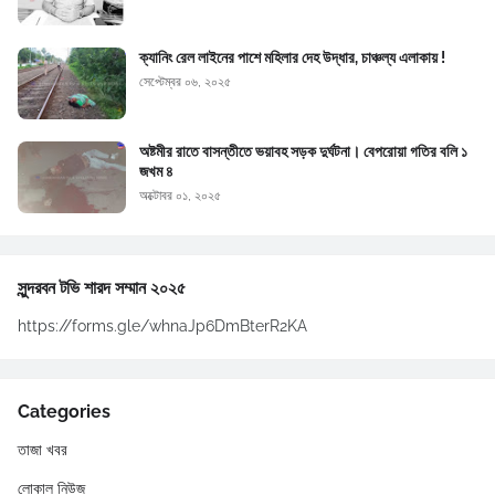
ক্যানিং রেল লাইনের পাশে মহিলার দেহ উদ্ধার, চাঞ্চল্য এলাকায় !
সেপ্টেম্বর ০৬, ২০২৫
অষ্টমীর রাতে বাসন্তীতে ভয়াবহ সড়ক দুর্ঘটনা। বেপরোয়া গতির বলি ১
জখম ৪
অক্টোবর ০১, ২০২৫
সুন্দরবন টভি শারদ সম্মান ২০২৫
https://forms.gle/whnaJp6DmBterR2KA
Categories
তাজা খবর
লোকাল নিউজ