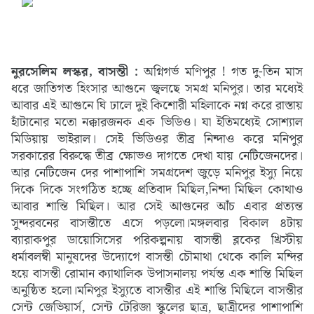
নুরসেলিম লস্কর, বাসন্তী :
অগ্নিগর্ভ মণিপুর ! গত দু-তিন মাস
ধরে জাতিগত হিংসার আগুনে জ্বলছে সমগ্র মনিপুর। তার মধ্যেই
আবার এই আগুনে ঘি ঢালে দুই কিশোরী মহিলাকে নগ্ন করে রাস্তায়
হাঁটানোর মতো নক্কারজনক এক ভিডিও। যা ইতিমধ্যেই সোশ্যাল
মিডিয়ায় ভাইরাল। সেই ভিডিওর তীব্র নিন্দাও করে মনিপুর
সরকারের বিরুদ্ধে তীব্র ক্ষোভও দাগতে দেখা যায় নেটিজেনদের।
আর নেটিজেন দের পাশাপাশি সমগ্রদেশ জুড়ে মনিপুর ইস্যু নিয়ে
দিকে দিকে সংগঠিত হচ্ছে প্রতিবাদ মিছিল,নিন্দা মিছিল কোথাও
আবার শান্তি মিছিল। আর সেই আগুনের আঁচ এবার প্রত্যন্ত
সুন্দরবনের বাসন্তীতে এসে পড়লো।মঙ্গলবার বিকাল ৪টায়
ব্যারাকপুর ডায়োসিসের পরিকল্পনায় বাসন্তী ব্লকের খ্রিস্টীয়
ধর্মাবলম্বী মানুষদের উদ্যোগে বাসন্তী চৌমাথা থেকে কালি মন্দির
হয়ে বাসন্তী রোমান ক্যাথালিক উপাসনালয় পর্যন্ত এক শান্তি মিছিল
অনুষ্ঠিত হলো।মনিপুর ইস্যুতে বাসন্তীর এই শান্তি মিছিলে বাসন্তীর
সেন্ট জেভিয়ার্স, সেন্ট টেরিজা স্কুলের ছাত্র, ছাত্রীদের পাশাপাশি