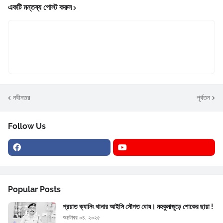
একটি মন্তব্য পোস্ট করুন
নবীনতর
পূর্বতন
Follow Us
Popular Posts
প্রয়াত ক্যানিং থানার আইসি সৌগত ঘোষ। মহকুমাজুড়ে শোকের ছায়া !
অক্টোবর ০৪, ২০২৫