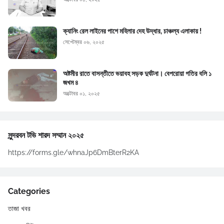
ক্যানিং রেল লাইনের পাশে মহিলার দেহ উদ্ধার, চাঞ্চল্য এলাকায় !
সেপ্টেম্বর ০৬, ২০২৫
অষ্টমীর রাতে বাসন্তীতে ভয়াবহ সড়ক দুর্ঘটনা। বেপরোয়া গতির বলি ১
জখম ৪
অক্টোবর ০১, ২০২৫
সুন্দরবন টভি শারদ সম্মান ২০২৫
https://forms.gle/whnaJp6DmBterR2KA
Categories
তাজা খবর