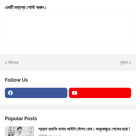
একটি মন্তব্য পোস্ট করুন
নবীনতর
পূর্বতন
Follow Us
Popular Posts
প্রয়াত ক্যানিং থানার আইসি সৌগত ঘোষ। মহকুমাজুড়ে শোকের ছায়া !
অক্টোবর ০৪, ২০২৫