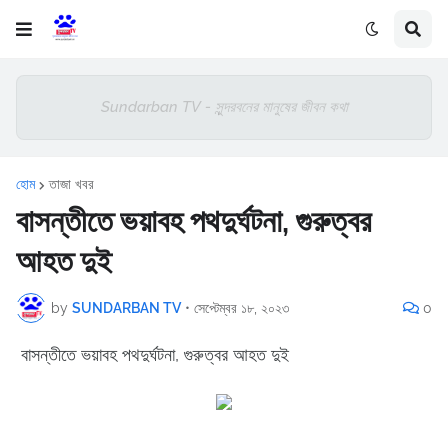
Sundarban TV - সুন্দরবনের মানুষের জীবন কথা
হোম
তাজা খবর
বাসন্তীতে ভয়াবহ পথদুর্ঘটনা, গুরুত্বর
আহত দুই
by
SUNDARBAN TV
•
সেপ্টেম্বর ১৮, ২০২৩
0
বাসন্তীতে ভয়াবহ পথদুর্ঘটনা, গুরুত্বর আহত দুই