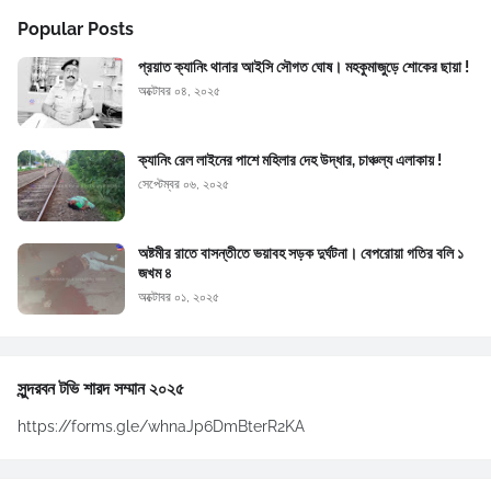
Popular Posts
প্রয়াত ক্যানিং থানার আইসি সৌগত ঘোষ। মহকুমাজুড়ে শোকের ছায়া !
অক্টোবর ০৪, ২০২৫
ক্যানিং রেল লাইনের পাশে মহিলার দেহ উদ্ধার, চাঞ্চল্য এলাকায় !
সেপ্টেম্বর ০৬, ২০২৫
অষ্টমীর রাতে বাসন্তীতে ভয়াবহ সড়ক দুর্ঘটনা। বেপরোয়া গতির বলি ১
জখম ৪
অক্টোবর ০১, ২০২৫
সুন্দরবন টভি শারদ সম্মান ২০২৫
https://forms.gle/whnaJp6DmBterR2KA