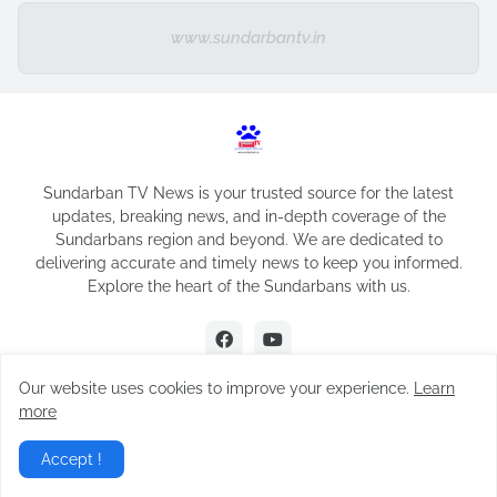
www.sundarbantv.in
Sundarban TV News is your trusted source for the latest
updates, breaking news, and in-depth coverage of the
Sundarbans region and beyond. We are dedicated to
delivering accurate and timely news to keep you informed.
Explore the heart of the Sundarbans with us.
Our website uses cookies to improve your experience.
Learn
more
Design by -
Sundarban TV
Accept !
Home
About
Contact Us
Privacy Policy
Disclaimer