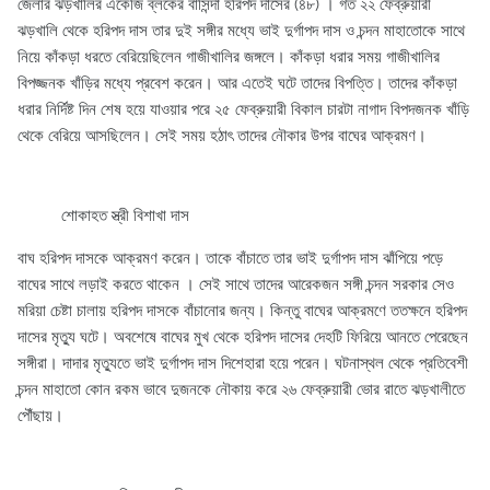
জেলার ঝড়খালির একেজি ব্লকের বাসিন্দা হরিপদ দাসের (৪৮) । গত ২২ ফেব্রুয়ারী
ঝড়খালি থেকে হরিপদ দাস তার দুই সঙ্গীর মধ্যে ভাই দুর্গাপদ দাস ও চন্দন মাহাতোকে সাথে
নিয়ে কাঁকড়া ধরতে বেরিয়েছিলেন গাজীখালির জঙ্গলে। কাঁকড়া ধরার সময় গাজীখালির
বিপজ্জনক খাঁড়ির মধ্যে প্রবেশ করেন। আর এতেই ঘটে তাদের বিপত্তি। তাদের কাঁকড়া
ধরার নির্দিষ্ট দিন শেষ হয়ে যাওয়ার পরে ২৫ ফেব্রুয়ারী বিকাল চারটা নাগাদ বিপদজনক খাঁড়ি
থেকে বেরিয়ে আসছিলেন। সেই সময় হঠাৎ তাদের নৌকার উপর বাঘের আক্রমণ।
শোকাহত স্ত্রী বিশাখা দাস
বাঘ হরিপদ দাসকে আক্রমণ করেন। তাকে বাঁচাতে তার ভাই দুর্গাপদ দাস ঝাঁপিয়ে পড়ে
বাঘের সাথে লড়াই করতে থাকেন । সেই সাথে তাদের আরেকজন সঙ্গী চন্দন সরকার সেও
মরিয়া চেষ্টা চালায় হরিপদ দাসকে বাঁচানোর জন্য। কিন্তু বাঘের আক্রমণে ততক্ষনে হরিপদ
দাসের মৃত্যু ঘটে। অবশেষে বাঘের মুখ থেকে হরিপদ দাসের দেহটি ফিরিয়ে আনতে পেরেছেন
সঙ্গীরা। দাদার মৃত্যুতে ভাই দুর্গাপদ দাস দিশেহারা হয়ে পরেন। ঘটনাস্থল থেকে প্রতিবেশী
চন্দন মাহাতো কোন রকম ভাবে দুজনকে নৌকায় করে ২৬ ফেব্রুয়ারী ভোর রাতে ঝড়খালীতে
পৌঁছায়।