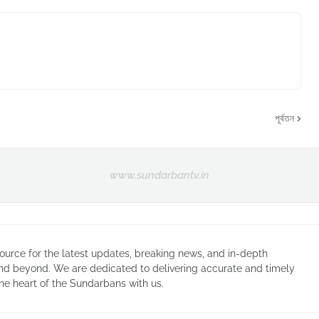
পূর্বতন
www.sundarbantv.in
urce for the latest updates, breaking news, and in-depth
nd beyond. We are dedicated to delivering accurate and timely
he heart of the Sundarbans with us.