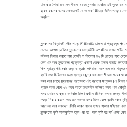
হাজার মহিলারা মাতলেন শীতলা মায়ের বন্দনায়।এবারে এই পুজো ৬৯ বর
হরেক রকমের ফলের দোকানপাট থেকে শুরু বিভিন্ন জিনিস পত্রের দোকান
অনুষ্ঠান।
সুন্দরবনের বিদ্যাধরী নদীর পাড়ে বিরিঞ্চিবাড়ি চালধোয়া প্রত্যন্ত গ্
লাভের আশায়।এদিকে সুন্দরবনের মৎস্যজীবী অপরদিকে সোদা মাটির ন
কাঁকড়া শিকার করতে যায় তেমনি মা শীতলার ৪২ টি রোগের হাত থেক
মেলা কে করে সুন্দরবনের প্রত্যন্ত এলাকা থেকে হাজার হাজার ভক্
ছিল স্বাস্থ্য পরিষেবার জন্য ডাক্তার কবিরাজ।ফলে এলাকার মানুষজন
ব্যাধি হলে চিকিৎসার জন্য স্বাস্থ্য কেন্দ্রে যায় এবং শীতলা মায়ে
বহন করে চলছে সুন্দরবনের প্রত্যন্ত এই গ্রামের মানুষজন।এ বিষয়ে প
গ্রামে আজ থেকে ৬৯ বছর আগে তৎকালীন জমিমার নফর পাল চৌধূরী উদ্
সময় এখানে ডাক্তার কবিরাজ ছিল।এখানে জীবিকা বলতে মৎস্য শিক
মৎস্য শিকার করতে যেত জল জঙ্গলে অপর দিকে রোগ ব্যাধি থেকে মুক
আরাধনা করে ভক্তরা।তিনি আরও বলেন হাজার হাজার মহিলারা এবং সু
সুন্দরবনের কৃষ্টি সাংস্কৃতিক তুলে ধরা হয়।ফলে সৃষ্টি হয় সর্ব ধর্মে