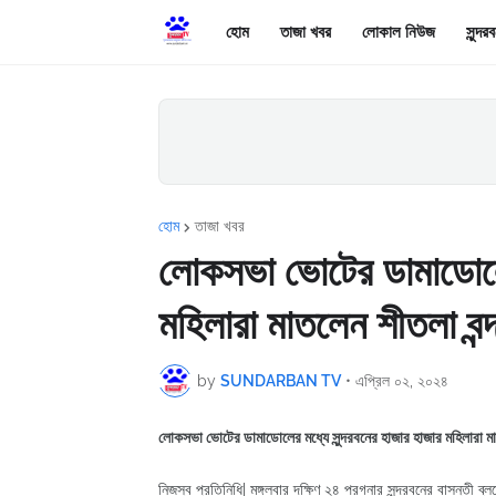
হোম
তাজা খবর
লোকাল নিউজ
সুন্দ
হোম
তাজা খবর
লোকসভা ভোটের ডামাডোলের 
মহিলারা মাতলেন শীতলা বন্
by
SUNDARBAN TV
•
এপ্রিল ০২, ২০২৪
লোকসভা ভোটের ডামাডোলের মধ্যে সুন্দরবনের হাজার হাজার মহিলারা মা
নিজস্ব প্রতিনিধি| মঙ্গলবার দক্ষিণ ২৪ পরগনার সুন্দরবনের বাসন্তী 