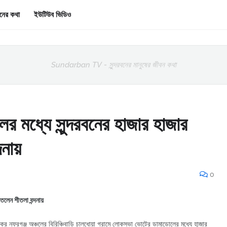
রবনের কথা
ইউটিউব ভিডিও
Sundarban TV - সুন্দরবনের মানুষের জীবন কথা
মধ্যে সুন্দরবনের হাজার হাজার
দনায়
0
তলেন শীতলা বন্দনায়
ব্লকের নফরগঞ্জ অঞ্চলের বিরিঞ্চিবাড়ি চালধোয়া গ্রামে লোকসভা ভোটের ডামাডোলের মধ্যে হাজার