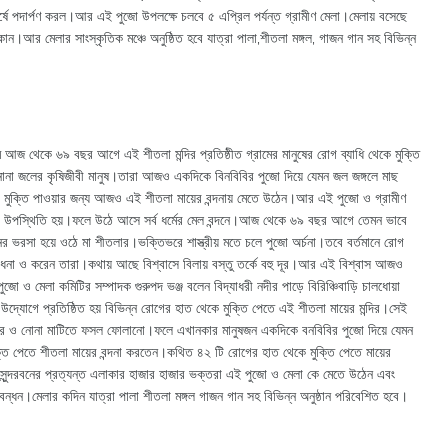
্ষে পদার্পণ করল।আর এই পুজো উপলক্ষে চলবে ৫ এপ্রিল পর্যন্ত গ্রামীণ মেলা।মেলায় বসেছে
।আর মেলার সাংস্কৃতিক মঞ্চে অনুষ্ঠিত হবে যাত্রা পালা,শীতলা মঙ্গল, গাজন গান সহ বিভিন্ন
রামে আজ থেকে ৬৯ বছর আগে এই শীতলা মন্দির প্রতিষ্ঠীত গ্রামের মানুষের রোগ ব্যাধি থেকে মুক্তি
োনা জলের কৃষিজীবী মানুষ।তারা আজও একদিকে বিনবিবির পুজো দিয়ে যেমন জল জঙ্গলে মাছ
ে মুক্তি পাওয়ার জন্য আজও এই শীতলা মায়ের বন্দনায় মেতে উঠেন।আর এই পুজো ও গ্রামীণ
তরা উপস্থিতি হয়।ফলে উঠে আসে সর্ব ধর্মের মেল বন্দনে।আজ থেকে ৬৯ বছর আগে তেমন ভাবে
ের ভরসা হয়ে ওঠে মা শীতলার।ভক্তিভরে শাস্ত্রীয় মতে চলে পুজো অর্চনা।তবে বর্তমানে রোগ
র আরাধনা ও করেন তারা।কথায় আছে বিশ্বাসে বিলায় বস্তু তর্কে বহু দূর।আর এই বিশ্বাস আজও
ুজো ও মেলা কমিটির সম্পাদক গুরুপদ ভঞ্জ বলেন বিদ্যাধরী নদীর পাড়ে বিরিঞ্চিবাড়ি চালধোয়া
যোগে প্রতিষ্ঠিত হয় বিভিন্ন রোগের হাত থেকে মুক্তি পেতে এই শীতলা মায়ের মন্দির।সেই
ার ও নোনা মাটিতে ফসল ফোলানো।ফলে এখানকার মানুষজন একদিকে বনবিবির পুজো দিয়ে যেমন
্তি পেতে শীতলা মায়ের বন্দনা করতেন।কথিত ৪২ টি রোগের হাত থেকে মুক্তি পেতে মায়ের
ন্দরবনের প্রত্যন্ত এলাকার হাজার হাজার ভক্তরা এই পুজো ও মেলা কে মেতে উঠেন এবং
র মেল বন্ধন।মেলার কদিন যাত্রা পালা শীতলা মঙ্গল গাজন গান সহ বিভিন্ন অনুষ্ঠান পরিবেশিত হবে।