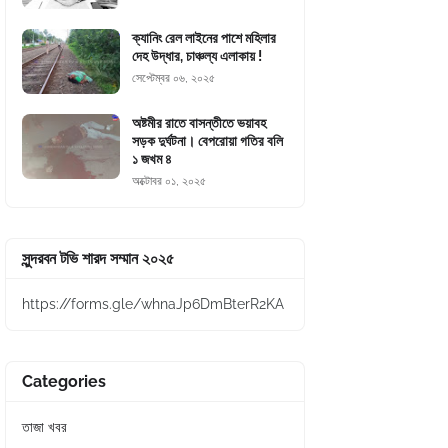
ক্যানিং রেল লাইনের পাশে মহিলার
দেহ উদ্ধার, চাঞ্চল্য এলাকায় !
সেপ্টেম্বর ০৬, ২০২৫
অষ্টমীর রাতে বাসন্তীতে ভয়াবহ
সড়ক দুর্ঘটনা। বেপরোয়া গতির বলি
১ জখম ৪
অক্টোবর ০১, ২০২৫
সুন্দরবন টভি শারদ সম্মান ২০২৫
https://forms.gle/whnaJp6DmBterR2KA
Categories
তাজা খবর