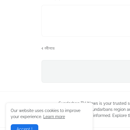
নবীনতর
Sundarban TV News is your trusted so
coverage of the Sundarbans region a
Our website uses cookies to improve
news to keep you informed. Explore t
your experience.
Learn more
Accept !