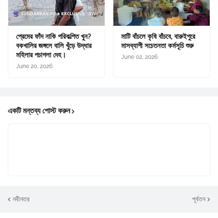
প্রেমের ফাঁদ নাকি পরিকল্পিত খুন?
মাটি বাঁচলে কৃষি বাঁচবে, বারুইপুরে
বকখালির জঙ্গলে বালি খুঁড়ে উদ্ধার
মাসব্যাপী সচেতনতা কর্মসূচি শুরু
মহিলার পচাগলা দেহ।
June 02, 2026
June 20, 2026
একটি মন্তব্য পোস্ট করুন
নবীনতর
পূর্বতন