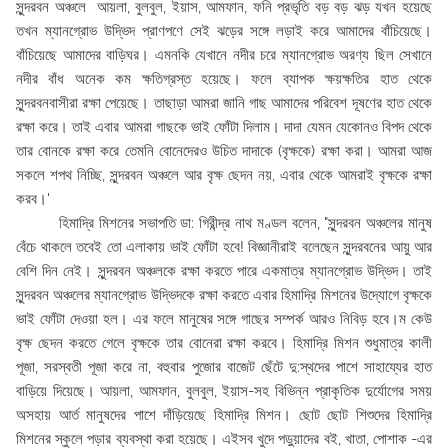
সুন্দরবন অঞ্চলে আয়লা, বুলবুল, ইয়াস, আমফান, ফনি প্রভৃতি বড় বড় ঝড় যখন হয়েছে
তখন ম্যানগ্রোভ উদ্ভিদ প্রাণপণে সেই ঝড়ের সঙ্গে লড়াই করে আমাদের বাঁচিয়েছে।
বাঁচিয়েছে আমাদের বাড়িঘর। এমনকি যেখানে নদীর চরে ম্যানগ্রোভ অরণ্য ছিল সেখানে
নদীর বাঁধ অনেক কম ক্ষতিগ্রস্ত হয়েছে। ফলে ব্যাপক ক্ষয়ক্ষতির হাত থেকে
সুন্দরবনবাসীরা রক্ষা পেয়েছে। তাছাড়া আমরা জানি গাছ আমাদের পরিবেশ দূষণের হাত থেকে
রক্ষা করে। তাই এবার আমরা গাছকে ভাই ফোঁটা দিলাম। দাদা যেমন যেকোনও বিপদ থেকে
তার বোনকে রক্ষা করে তেমনি বোনেদেরও উচিত দাদাকে (বৃক্ষকে) রক্ষা করা। আমরা আজ
সকলে শপথ নিচ্ছি, সুন্দরবন অঞ্চলে আর বৃক্ষ ছেদন নয়, এবার থেকে আমরাই বৃক্ষকে রক্ষা
করব।'
হিমাদ্রি মিশনের সভাপতি ডা: গিরীন্দ্র নাথ মণ্ডল বলেন, "সুন্দরবন অঞ্চলের মানুষ
বেঁচে থাকলে তবেই তো এলাকায় ভাই ফোঁটা হবে! বিজ্ঞানীরাই বলেছেন সুন্দরবনের আয়ু আর
বেশি দিন নেই। সুন্দরবন অঞ্চলকে রক্ষা করতে পারে একমাত্র ম্যানগ্রোভ উদ্ভিদ। তাই
সুন্দরবন অঞ্চলের ম্যানগ্রোভ উদ্ভিদকে রক্ষা করতে এবার হিমাদ্রি মিশনের উদ্যোগে বৃক্ষকে
ভাই ফোঁটা দেওয়া হল। এর ফলে মানুষের সঙ্গে গাছের সম্পর্ক আরও নিবিড় হবে।ম কেউ
বৃক্ষ ছেদন করতে গেলে বৃক্ষকে তার বোনেরা রক্ষা করবে। হিমাদ্রি মিশন শুধুমাত্র কালী
পূজা, সরস্বতী পূজা করে না, বহুবার পুজোর বাজেট ছেঁটে দু:স্থদের পাশে সাহায্যের হাত
বাড়িয়ে দিয়েছে। আয়লা, আমফান, বুলবুল, ইয়াস-সহ বিভিন্ন প্রাকৃতিক দুর্যোগের সময়
অসহায় আর্ত মানুষদের পাশে দাঁড়িয়েছে হিমাদ্রি মিশন। ছোট ছোট শিশুদের হিমাদ্রি
মিশনের স্কুলে পড়ার ব্যবস্থা করা হয়েছে। এইসব খুদে পড়ুয়াদের বই, খাতা, পোশাক -এর