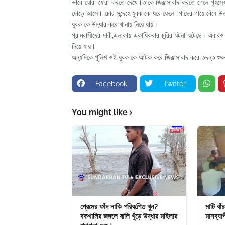
ভাবে ঘোরা ফেরা করতে দেখে।তাকে জিঞ্জাসাবাদ করতে গেলে গৃহস্থে
দৌড়ে আসে। চোর সন্দেহে যুবক কে ধরে ফেলে।গাছের গায়ে বেঁধে উত্ত
যুবক কে উদ্ধার করে থানায় নিয়ে যায়।
গ্রামবাসীদের দাবী,এলাকায় একাধিকবার চুরির ঘটনা ঘটেছে। এবারও
নিয়ে যায়।
অন্যদিকে পুলিশ ওই যুবক কে আটক করে জিঞ্জাসাবাদ করে তদন্ত শু
Facebook
Twitter
You might like
প্রেমের ফাঁদ নাকি পরিকল্পিত খুন?
মাটি বাঁ
বকখালির জঙ্গলে বালি খুঁড়ে উদ্ধার মহিলার
মাসব্যাপ