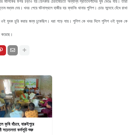
র মালিকের উপর চড়াও হয়।চিৎকার চেঁচামেচিতে অন্যান্য প্রতিবেশীদের ঘুম ভেঙে যায়। তারা
ম মধ্যম দেয়। খবর পেয়ে ঘটনাস্থলে হাজীর হয় ক্যানিং থানার পুলিশ। চোর সন্দেহে বেঁধে রাখা
 ওই যুবক চুরি করার জন্য ঢুকেছিল। ধরা পড়ে যায়। পুলিশ কে খবর দিলে পুলিশ ওই যুবক কে
রু করেছে।
চলে কৃষি বাঁচবে, বারুইপুরে
ী সচেতনতা কর্মসূচি শুরু