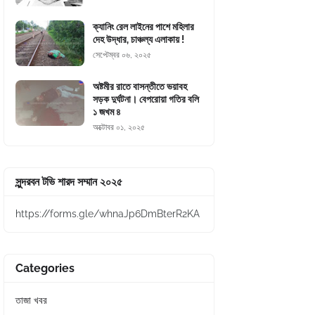
ক্যানিং রেল লাইনের পাশে মহিলার
দেহ উদ্ধার, চাঞ্চল্য এলাকায় !
সেপ্টেম্বর ০৬, ২০২৫
অষ্টমীর রাতে বাসন্তীতে ভয়াবহ
সড়ক দুর্ঘটনা। বেপরোয়া গতির বলি
১ জখম ৪
অক্টোবর ০১, ২০২৫
সুন্দরবন টভি শারদ সম্মান ২০২৫
https://forms.gle/whnaJp6DmBterR2KA
Categories
তাজা খবর