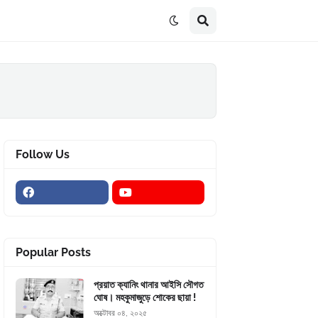
Follow Us
Popular Posts
প্রয়াত ক্যানিং থানার আইসি সৌগত
ঘোষ। মহকুমাজুড়ে শোকের ছায়া !
অক্টোবর ০৪, ২০২৫