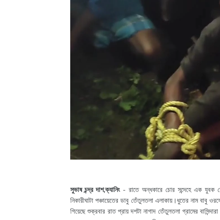
সুভাষ চন্দ্র দাশ,ক্যানিং
- রাতে অন্ধকারে চোর সন্দেহে এক যুবক কে 
নিকারীঘাটা পঞ্চায়েতের ডাবু তেঁতুলতলা এলাকায়।ধুতের নাম বাবু ওরফ
গিয়েছে শুক্রবার রাত প্রায় দশটা নাগাদ তেঁতুলতলা গ্রামের বাসিন্দ