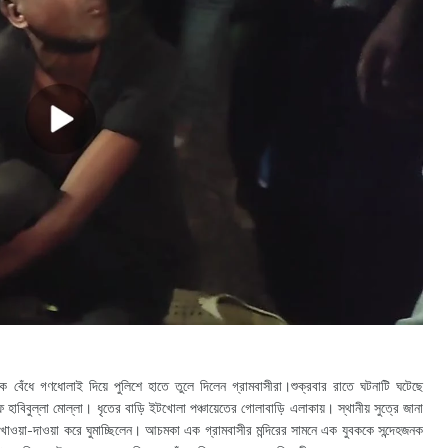
বেঁধে গণধোলাই দিয়ে পুলিশে হাতে তুলে দিলেন গ্রামবাসীরা।শুক্রবার রাতে ঘটনাটি ঘটেছে
ে হাবিবুল্লা মোল্লা। ধৃতের বাড়ি ইটখোলা পঞ্চায়েতের গোলাবাড়ি এলাকায়। স্থানীয় সুত্রে জানা
ারা খাওয়া-দাওয়া করে ঘুমাচ্ছিলেন। আচমকা এক গ্রামবাসীর মন্দিরের সামনে এক যুবককে সন্দেহজনক