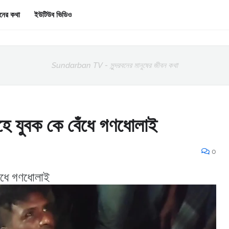
রবনের কথা
ইউটিউব ভিডিও
Sundarban TV - সুন্দরবনের মানুষের জীবন কথা
েহে যুবক কে বেঁধে গণধোলাই
0
েঁধে গণধোলাই