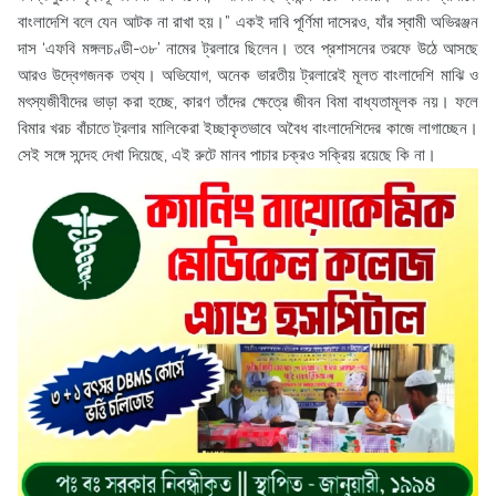
বাংলাদেশি বলে যেন আটক না রাখা হয়।” একই দাবি পূর্ণিমা দাসেরও, যাঁর স্বামী অভিরঞ্জন
দাস ‘এফবি মঙ্গলচণ্ডী-৩৮’ নামের ট্রলারে ছিলেন। তবে প্রশাসনের তরফে উঠে আসছে
আরও উদ্বেগজনক তথ্য। অভিযোগ, অনেক ভারতীয় ট্রলারেই মূলত বাংলাদেশি মাঝি ও
মৎস্যজীবীদের ভাড়া করা হচ্ছে, কারণ তাঁদের ক্ষেত্রে জীবন বিমা বাধ্যতামূলক নয়। ফলে
বিমার খরচ বাঁচাতে ট্রলার মালিকেরা ইচ্ছাকৃতভাবে অবৈধ বাংলাদেশিদের কাজে লাগাচ্ছেন।
সেই সঙ্গে সন্দেহ দেখা দিয়েছে, এই রুটে মানব পাচার চক্রও সক্রিয় রয়েছে কি না।