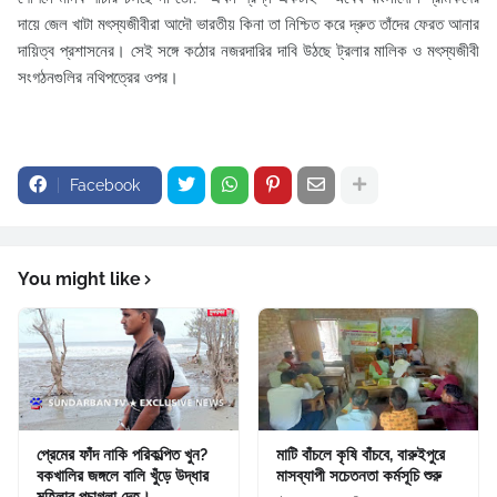
দায়ে জেল খাটা মৎস্যজীবীরা আদৌ ভারতীয় কিনা তা নিশ্চিত করে দ্রুত তাঁদের ফেরত আনার
দায়িত্ব প্রশাসনের। সেই সঙ্গে কঠোর নজরদারির দাবি উঠছে ট্রলার মালিক ও মৎস্যজীবী
সংগঠনগুলির নথিপত্রের ওপর।
Facebook
You might like
প্রেমের ফাঁদ নাকি পরিকল্পিত খুন?
মাটি বাঁচলে কৃষি বাঁচবে, বারুইপুরে
বকখালির জঙ্গলে বালি খুঁড়ে উদ্ধার
মাসব্যাপী সচেতনতা কর্মসূচি শুরু
মহিলার পচাগলা দেহ।