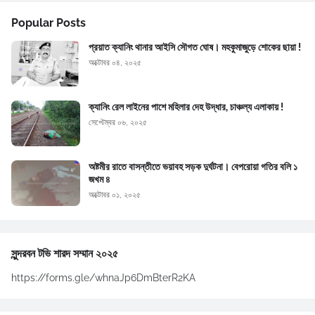
Popular Posts
প্রয়াত ক্যানিং থানার আইসি সৌগত ঘোষ। মহকুমাজুড়ে শোকের ছায়া !
অক্টোবর ০৪, ২০২৫
ক্যানিং রেল লাইনের পাশে মহিলার দেহ উদ্ধার, চাঞ্চল্য এলাকায় !
সেপ্টেম্বর ০৬, ২০২৫
অষ্টমীর রাতে বাসন্তীতে ভয়াবহ সড়ক দুর্ঘটনা। বেপরোয়া গতির বলি ১
জখম ৪
অক্টোবর ০১, ২০২৫
সুন্দরবন টভি শারদ সম্মান ২০২৫
https://forms.gle/whnaJp6DmBterR2KA