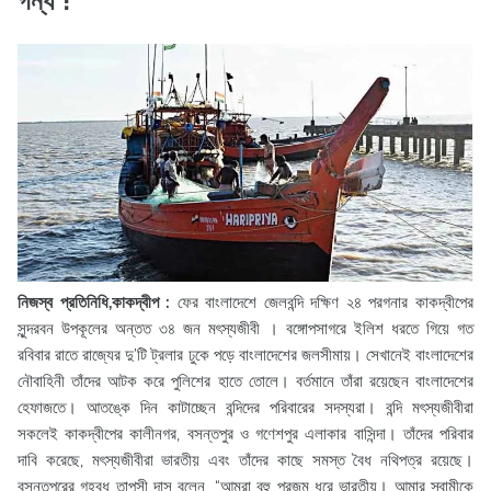
গন্ধ
!
নিজস্ব প্রতিনিধি,কাকদ্বীপ :
ফের বাংলাদেশে জেলবন্দি দক্ষিণ ২৪ পরগনার কাকদ্বীপের
সুন্দরবন উপকূলের অন্তত ৩৪ জন মৎস্যজীবী । বঙ্গোপসাগরে ইলিশ ধরতে গিয়ে গত
রবিবার রাতে রাজ্যের দু’টি ট্রলার ঢুকে পড়ে বাংলাদেশের জলসীমায়। সেখানেই বাংলাদেশের
নৌবাহিনী তাঁদের আটক করে পুলিশের হাতে তোলে। বর্তমানে তাঁরা রয়েছেন বাংলাদেশের
হেফাজতে। আতঙ্কে দিন কাটাচ্ছেন বন্দিদের পরিবারের সদস্যরা। বন্দি মৎস্যজীবীরা
সকলেই কাকদ্বীপের কালীনগর, বসন্তপুর ও গণেশপুর এলাকার বাসিন্দা। তাঁদের পরিবার
দাবি করেছে, মৎস্যজীবীরা ভারতীয় এবং তাঁদের কাছে সমস্ত বৈধ নথিপত্র রয়েছে।
বসন্তপুরের গৃহবধূ তাপসী দাস বলেন, “আমরা বহু প্রজন্ম ধরে ভারতীয়। আমার স্বামীকে