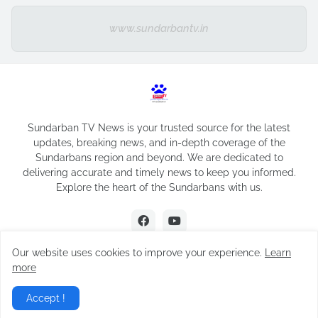
www.sundarbantv.in
Sundarban TV News is your trusted source for the latest
updates, breaking news, and in-depth coverage of the
Sundarbans region and beyond. We are dedicated to
delivering accurate and timely news to keep you informed.
Explore the heart of the Sundarbans with us.
Our website uses cookies to improve your experience.
Learn
more
Design by -
Sundarban TV
Accept !
Home
About
Contact Us
Privacy Policy
Disclaimer