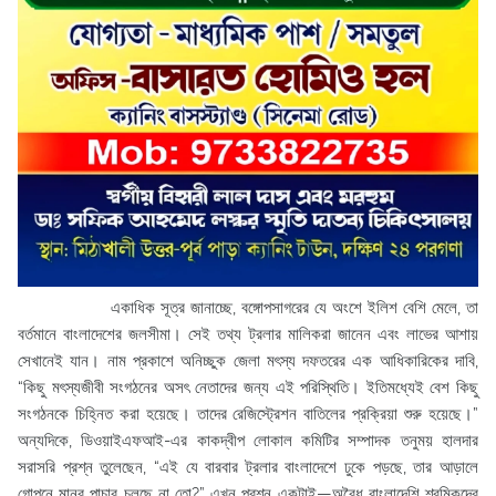
একাধিক সূত্র জানাচ্ছে, বঙ্গোপসাগরের যে অংশে ইলিশ বেশি মেলে, তা
বর্তমানে বাংলাদেশের জলসীমা। সেই তথ্য ট্রলার মালিকরা জানেন এবং লাভের আশায়
সেখানেই যান। নাম প্রকাশে অনিচ্ছুক জেলা মৎস্য দফতরের এক আধিকারিকের দাবি,
“কিছু মৎস্যজীবী সংগঠনের অসৎ নেতাদের জন্য এই পরিস্থিতি। ইতিমধ্যেই বেশ কিছু
সংগঠনকে চিহ্নিত করা হয়েছে। তাদের রেজিস্ট্রেশন বাতিলের প্রক্রিয়া শুরু হয়েছে।”
অন্যদিকে, ডিওয়াইএফআই-এর কাকদ্বীপ লোকাল কমিটির সম্পাদক তনুময় হালদার
সরাসরি প্রশ্ন তুলেছেন, “এই যে বারবার ট্রলার বাংলাদেশে ঢুকে পড়ছে, তার আড়ালে
গোপনে মানব পাচার চলছে না তো?” এখন প্রশ্ন একটাই—অবৈধ বাংলাদেশি শ্রমিকদের