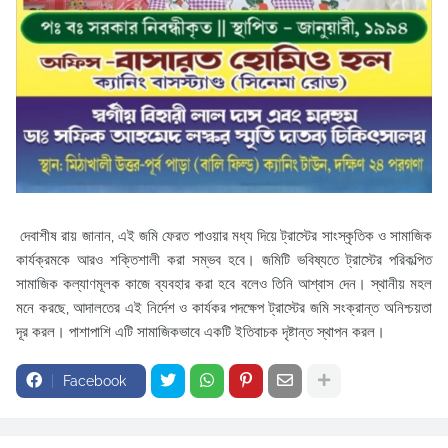
দেবাশীষ রায় জানান, এই জমি ফেরত পাওয়ার মধ্য দিয়ে ট্রাস্টের সাংস্কৃতিক ও সামাজিক
কার্যক্রমকে আরও শক্তিশালী করা সম্ভব হবে। জমিটি ভবিষ্যতে ট্রাস্টের পরিকল্পিত
সামাজিক কল্যাণমূলক কাজে ব্যবহার করা হবে বলেও তিনি আশ্বাস দেন। স্থানীয় মহল
মনে করছে, আদালতের এই নির্দেশ ও কার্যকর পদক্ষেপ ট্রাস্টের জমি সংক্রান্ত অনিশ্চয়তা
দূর করল। পাশাপাশি এটি সামাজিকভাবে একটি ইতিবাচক দৃষ্টান্ত স্থাপন করল।
Facebook