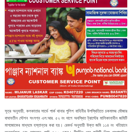
সূত্র অনুযায়ী, কলকাতার সার্ভে পার্ক থানার পুলিশ বাহিনীর উপস্থিতিতে চকমাশুর মৌজার
বাঘাযতীন স্টেশন সংলগ্ন এল.আর. ৫২ নং দাগে অবস্থিত ট্রাস্টের মালিকানাধীন জমিটি
মাপজোকের মাধ্যমে হস্তান্তর করা হয়। রেকর্ড অনুযায়ী উক্ত জমি ১১৪ নং খতিয়ানে