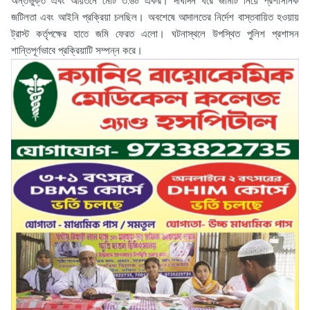
অন্তর্ভুক্ত এবং আয়তনে মোট ৩.৬০ একর। দীর্ঘদিন ধরে জমিটি নিয়ে প্রশাসনিক
জটিলতা এবং আইনি প্রক্রিয়া চলছিল। অবশেষে আদালতের নির্দেশ বাস্তবায়িত হওয়ায়
ট্রাস্ট কর্তৃপক্ষের হাতে জমি ফেরত এলো। ঘটনাস্থলে উপস্থিত পুলিশ প্রশাসন
শান্তিপূর্ণভাবে প্রক্রিয়াটি সম্পন্ন করে।