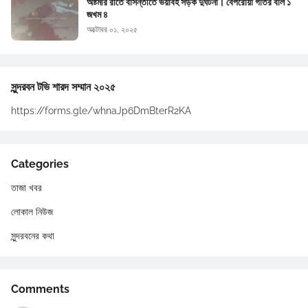
অষ্টমীর রাতে বাসন্তীতে ভয়াবহ সড়ক দুর্ঘটনা। বেপরোয়া গতির বলি ১
জখম ৪
অক্টোবর ০১, ২০২৫
সুন্দরবন টভি শারদ সম্মান ২০২৫
https://forms.gle/whnaJp6DmBterR2KA
Categories
তাজা খবর
লোকাল নিউজ
সুন্দরবনের কথা
Comments