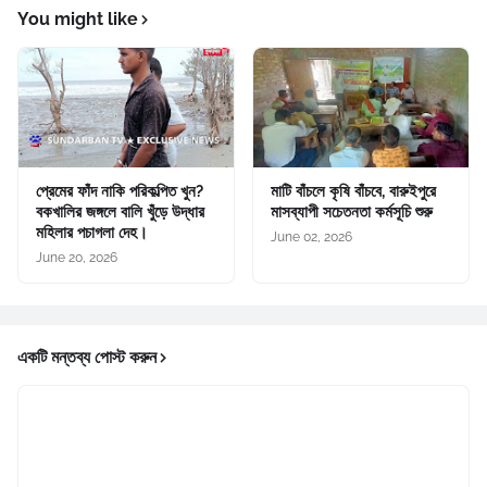
You might like
প্রেমের ফাঁদ নাকি পরিকল্পিত খুন?
মাটি বাঁচলে কৃষি বাঁচবে, বারুইপুরে
বকখালির জঙ্গলে বালি খুঁড়ে উদ্ধার
মাসব্যাপী সচেতনতা কর্মসূচি শুরু
মহিলার পচাগলা দেহ।
June 02, 2026
June 20, 2026
একটি মন্তব্য পোস্ট করুন