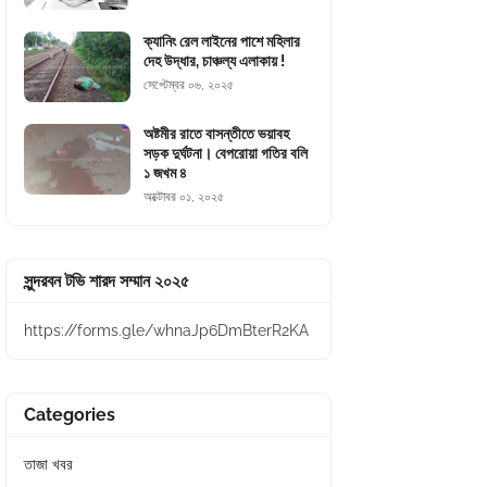
ক্যানিং রেল লাইনের পাশে মহিলার
দেহ উদ্ধার, চাঞ্চল্য এলাকায় !
সেপ্টেম্বর ০৬, ২০২৫
অষ্টমীর রাতে বাসন্তীতে ভয়াবহ
সড়ক দুর্ঘটনা। বেপরোয়া গতির বলি
১ জখম ৪
অক্টোবর ০১, ২০২৫
সুন্দরবন টভি শারদ সম্মান ২০২৫
https://forms.gle/whnaJp6DmBterR2KA
Categories
তাজা খবর