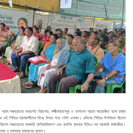
ড়া গ্রাম পঞ্চায়েতের অন্তর্গত হিরগোর, লক্ষ্মীনারায়ণপুর ও তালতলা গ্রামে আয়োজিত হলো রাজ্য
রের এই শিবিরে গ্রামবাসীদের ভিড়ে উপচে পড়ে গোটা এলাকা। এদিনের শিবিরে উপস্থিত ছিলেন
ত ছিলেন পঞ্চায়েতের সরকারি আধিকারিকগণ এবং ক্যানিং ব্লকের বিডিও-সহ সরকারি কর্মচারীরা।
িষেবা ও সমস্যার সমাধানের সুযোগ।