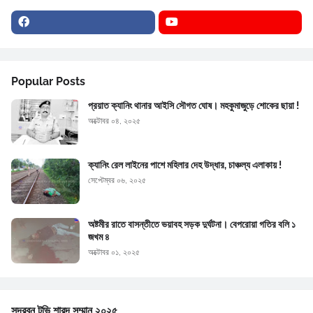
Popular Posts
প্রয়াত ক্যানিং থানার আইসি সৌগত ঘোষ। মহকুমাজুড়ে শোকের ছায়া !
অক্টোবর ০৪, ২০২৫
ক্যানিং রেল লাইনের পাশে মহিলার দেহ উদ্ধার, চাঞ্চল্য এলাকায় !
সেপ্টেম্বর ০৬, ২০২৫
অষ্টমীর রাতে বাসন্তীতে ভয়াবহ সড়ক দুর্ঘটনা। বেপরোয়া গতির বলি ১
জখম ৪
অক্টোবর ০১, ২০২৫
সুন্দরবন টভি শারদ সম্মান ২০২৫