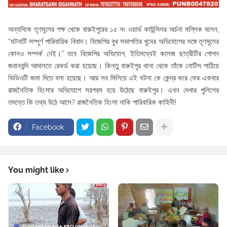
অন্যদিকে তৃণমূলের পক্ষ থেকে বারুইপুরের ১৫ নং ওয়ার্ড কাউন্সিলর অর্চনা মল্লিক বলেন,
“ঘটনাটি সম্পূর্ণ পারিবারিক বিবাদ। বিজেপির বুথ সভাপতির খুনের অভিযোগের সঙ্গে তৃণমূলের
কোনও সম্পর্ক নেই।” তবে বিজেপির অভিযোগ, ইতিমধ্যেই কলেজ ছাত্রীটির গোপন
জবানবন্দি আদালতে রেকর্ড করা হয়েছে। কিন্তু বারুইপুর থানা থেকে তাঁকে নোটিস পাঠিয়ে
ভিডিওটি জমা দিতে বলা হয়েছে। আর সব মিলিয়ে এই ঘটনা কে কেন্দ্র করে ফের একবার
রাজনৈতিক হিংসার অভিযোগে সরগরম হয়ে উঠেছে বারুইপুর। এখন দেখার পুলিশের
তদন্তে কি তথ্য উঠে আসে? রাজনৈতিক হিংসা নাকি পারিবারিক কাহিনী!
Facebook
You might like