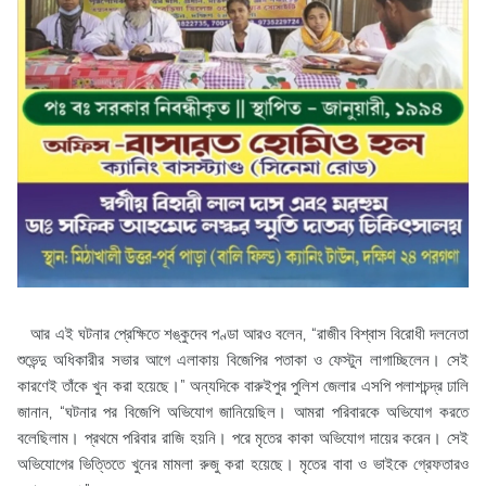
আর এই ঘটনার প্রেক্ষিতে শঙ্কুদেব পণ্ডা আরও বলেন, “রাজীব বিশ্বাস বিরোধী দলনেতা
শুভেন্দু অধিকারীর সভার আগে এলাকায় বিজেপির পতাকা ও ফেস্টুন লাগাচ্ছিলেন। সেই
কারণেই তাঁকে খুন করা হয়েছে।” অন্যদিকে বারুইপুর পুলিশ জেলার এসপি পলাশচন্দ্র ঢালি
জানান, “ঘটনার পর বিজেপি অভিযোগ জানিয়েছিল। আমরা পরিবারকে অভিযোগ করতে
বলেছিলাম। প্রথমে পরিবার রাজি হয়নি। পরে মৃতের কাকা অভিযোগ দায়ের করেন। সেই
অভিযোগের ভিত্তিতে খুনের মামলা রুজু করা হয়েছে। মৃতের বাবা ও ভাইকে গ্রেফতারও