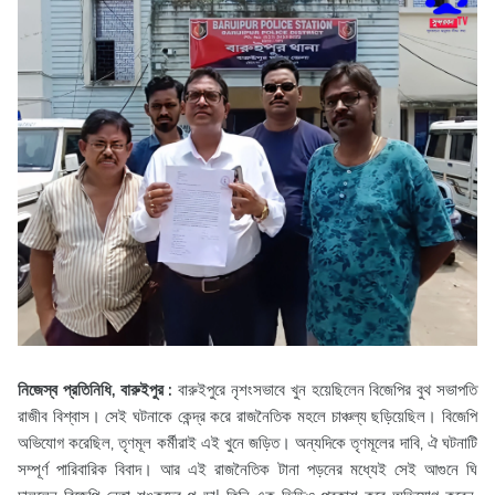
নিজেস্ব প্রতিনিধি, বারুইপুর :
বারুইপুরে নৃশংসভাবে খুন হয়েছিলেন বিজেপির বুথ সভাপতি
রাজীব বিশ্বাস। সেই ঘটনাকে কেন্দ্র করে রাজনৈতিক মহলে চাঞ্চল্য ছড়িয়েছিল। বিজেপি
অভিযোগ করেছিল, তৃণমূল কর্মীরাই এই খুনে জড়িত। অন্যদিকে তৃণমূলের দাবি, ঐ ঘটনাটি
সম্পূর্ণ পারিবারিক বিবাদ। আর এই রাজনৈতিক টানা পড়নের মধ্যেই সেই আগুনে ঘি