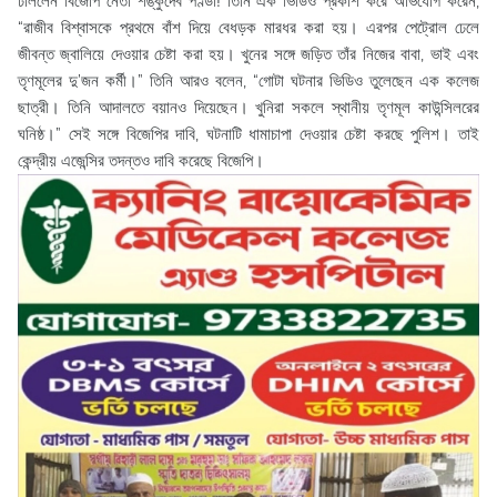
ঢাললেন বিজেপি নেতা শঙ্কুদেব পণ্ডা! তিনি এক ভিডিও প্রকাশ করে অভিযোগ করেন,
“রাজীব বিশ্বাসকে প্রথমে বাঁশ দিয়ে বেধড়ক মারধর করা হয়। এরপর পেট্রোল ঢেলে
জীবন্ত জ্বালিয়ে দেওয়ার চেষ্টা করা হয়। খুনের সঙ্গে জড়িত তাঁর নিজের বাবা, ভাই এবং
তৃণমূলের দু’জন কর্মী।” তিনি আরও বলেন, “গোটা ঘটনার ভিডিও তুলেছেন এক কলেজ
ছাত্রী। তিনি আদালতে বয়ানও দিয়েছেন। খুনিরা সকলে স্থানীয় তৃণমূল কাউন্সিলরের
ঘনিষ্ঠ।” সেই সঙ্গে বিজেপির দাবি, ঘটনাটি ধামাচাপা দেওয়ার চেষ্টা করছে পুলিশ। তাই
কেন্দ্রীয় এজেন্সির তদন্তও দাবি করেছে বিজেপি।