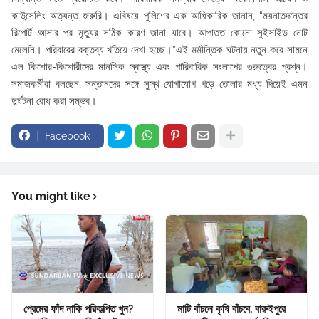
কাউন্সেলিং অত্যন্ত জরুরি। এবিষয়ে পুলিশের এক আধিকারিক জানান, “ময়নাতদন্তের
রিপোর্ট আসার পর মৃত্যুর সঠিক কারণ জানা যাবে। আপাতত কোনো সুইসাইড নোট
মেলেনি। পরিবারের বক্তব্য খতিয়ে দেখা হচ্ছে।”এই মর্মান্তিক ঘটনায় নতুন করে সামনে
এল কিশোর-কিশোরীদের মানসিক স্বাস্থ্য এবং পারিবারিক সংলাপের গুরুত্বের প্রশ্ন।
সমাজকর্মীরা বলছেন, সন্তানদের সঙ্গে সুস্থ যোগাযোগ গড়ে তোলার মধ্য দিয়েই এমন
দুর্ঘটনা রোধ করা সম্ভব।
Facebook
You might like
প্রেমের ফাঁদ নাকি পরিকল্পিত খুন?
মাটি বাঁচলে কৃষি বাঁচবে, বারুইপুরে