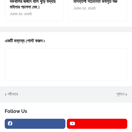
বকখালির জঙ্গলে বালি খুঁড়ে উদ্ধার
মাসব্যাপী সচেতনতা কর্মসূচি শুরু
মহিলার পচাগলা দেহ।
June 02, 2026
June 20, 2026
একটি মন্তব্য পোস্ট করুন
নবীনতর
পূর্বতন
Follow Us