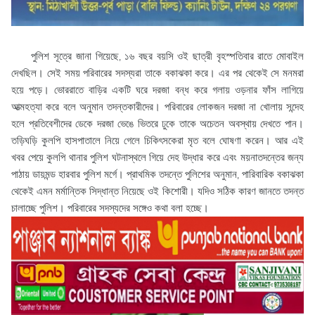
পুলিশ সূত্রে জানা গিয়েছে, ১৬ বছর বয়সি ওই ছাত্রী বৃহস্পতিবার রাতে মোবাইল
দেখছিল। সেই সময় পরিবারের সদস্যরা তাকে বকাঝকা করে। এর পর থেকেই সে মনমরা
হয়ে পড়ে। ভোররাতে বাড়ির একটি ঘরে দরজা বন্ধ করে গলায় ওড়নার ফাঁস লাগিয়ে
আত্মহত্যা করে বলে অনুমান তদন্তকারীদের। পরিবারের লোকজন দরজা না খোলায় সন্দেহ
হলে প্রতিবেশীদের ডেকে দরজা ভেঙে ভিতরে ঢুকে তাকে অচেতন অবস্থায় দেখতে পান।
তড়িঘড়ি কুলপি হাসপাতালে নিয়ে গেলে চিকিৎসকেরা মৃত বলে ঘোষণা করেন। আর এই
খবর পেয়ে কুলপি থানার পুলিশ ঘটনাস্থলে গিয়ে দেহ উদ্ধার করে এবং ময়নাতদন্তের জন্য
পাঠায় ডায়মন্ড হারবার পুলিশ মর্গে। প্রাথমিক তদন্তে পুলিশের অনুমান, পারিবারিক বকাঝকা
থেকেই এমন মর্মান্তিক সিদ্ধান্ত নিয়েছে ওই কিশোরী। যদিও সঠিক কারণ জানতে তদন্ত
চালাচ্ছে পুলিশ। পরিবারের সদস্যদের সঙ্গেও কথা বলা হচ্ছে।