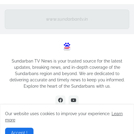
www.sundarbantv.in
Sundarban TV News is your trusted source for the latest
updates, breaking news, and in-depth coverage of the
Sundarbans region and beyond. We are dedicated to
delivering accurate and timely news to keep you informed.
Explore the heart of the Sundarbans with us.
Our website uses cookies to improve your experience.
Learn
more
Design by -
Sundarban TV
Accept !
Home
About
Contact Us
Privacy Policy
Disclaimer