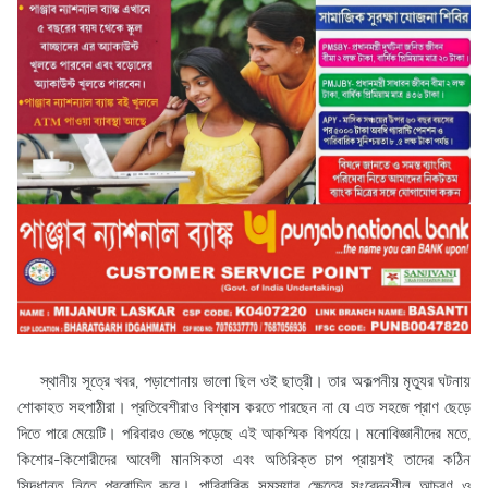
স্থানীয় সূত্রে খবর, পড়াশোনায় ভালো ছিল ওই ছাত্রী। তার অকল্পনীয় মৃত্যুর ঘটনায়
শোকাহত সহপাঠীরা। প্রতিবেশীরাও বিশ্বাস করতে পারছেন না যে এত সহজে প্রাণ ছেড়ে
দিতে পারে মেয়েটি। পরিবারও ভেঙে পড়েছে এই আকস্মিক বিপর্যয়ে। মনোবিজ্ঞানীদের মতে,
কিশোর-কিশোরীদের আবেগী মানসিকতা এবং অতিরিক্ত চাপ প্রায়শই তাদের কঠিন
সিদ্ধান্ত নিতে প্ররোচিত করে। পারিবারিক সমস্যার ক্ষেত্রে সংবেদনশীল আচরণ ও