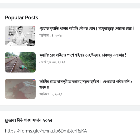
Popular Posts
প্রয়াত ক্যানিং থানার আইসি সৌগত ঘোষ। মহকুমাজুড়ে শোকের ছায়া !
অক্টোবর ০৪, ২০২৫
ক্যানিং রেল লাইনের পাশে মহিলার দেহ উদ্ধার, চাঞ্চল্য এলাকায় !
সেপ্টেম্বর ০৬, ২০২৫
অষ্টমীর রাতে বাসন্তীতে ভয়াবহ সড়ক দুর্ঘটনা। বেপরোয়া গতির বলি ১
জখম ৪
অক্টোবর ০১, ২০২৫
সুন্দরবন টভি শারদ সম্মান ২০২৫
https://forms.gle/whnaJp6DmBterR2KA