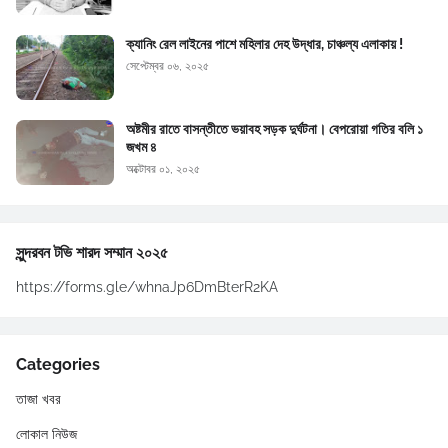
ক্যানিং রেল লাইনের পাশে মহিলার দেহ উদ্ধার, চাঞ্চল্য এলাকায় !
সেপ্টেম্বর ০৬, ২০২৫
অষ্টমীর রাতে বাসন্তীতে ভয়াবহ সড়ক দুর্ঘটনা। বেপরোয়া গতির বলি ১
জখম ৪
অক্টোবর ০১, ২০২৫
সুন্দরবন টভি শারদ সম্মান ২০২৫
https://forms.gle/whnaJp6DmBterR2KA
Categories
তাজা খবর
লোকাল নিউজ