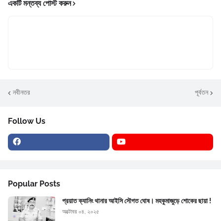
একটি মন্তব্য পোস্ট করুন
নবীনতর
পূর্বতন
Follow Us
Popular Posts
প্রয়াত ক্যানিং থানার আইসি সৌগত ঘোষ। মহকুমাজুড়ে শোকের ছায়া !
অক্টোবর ০৪, ২০২৫