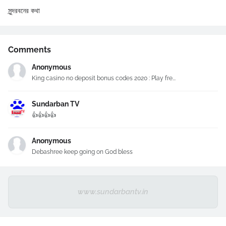
সুন্দরবনের কথা
Comments
Anonymous
King casino no deposit bonus codes 2020 : Play fre...
Sundarban TV
👍👍👍👍
Anonymous
Debashree keep going on God bless
www.sundarbantv.in