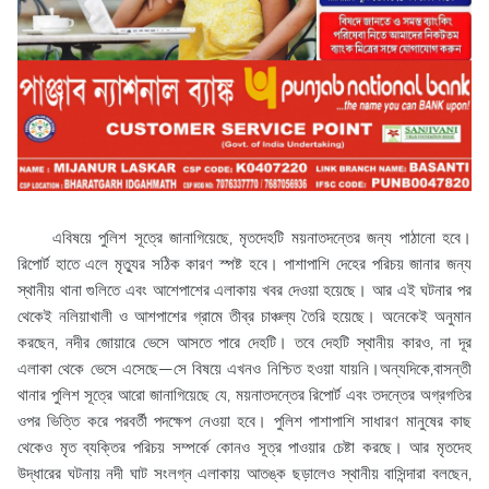
এবিষয়ে পুলিশ সূত্রে জানাগিয়েছে, মৃতদেহটি ময়নাতদন্তের জন্য পাঠানো হবে।
রিপোর্ট হাতে এলে মৃত্যুর সঠিক কারণ স্পষ্ট হবে। পাশাপাশি দেহের পরিচয় জানার জন্য
স্থানীয় থানা গুলিতে এবং আশেপাশের এলাকায় খবর দেওয়া হয়েছে। আর এই ঘটনার পর
থেকেই নলিয়াখালী ও আশপাশের গ্রামে তীব্র চাঞ্চল্য তৈরি হয়েছে। অনেকেই অনুমান
করছেন, নদীর জোয়ারে ভেসে আসতে পারে দেহটি। তবে দেহটি স্থানীয় কারও, না দূর
এলাকা থেকে ভেসে এসেছে—সে বিষয়ে এখনও নিশ্চিত হওয়া যায়নি।অন্যদিকে,বাসন্তী
থানার পুলিশ সূত্রে আরো জানাগিয়েছে যে, ময়নাতদন্তের রিপোর্ট এবং তদন্তের অগ্রগতির
ওপর ভিত্তি করে পরবর্তী পদক্ষেপ নেওয়া হবে। পুলিশ পাশাপাশি সাধারণ মানুষের কাছ
থেকেও মৃত ব্যক্তির পরিচয় সম্পর্কে কোনও সূত্র পাওয়ার চেষ্টা করছে। আর মৃতদেহ
উদ্ধারের ঘটনায় নদী ঘাট সংলগ্ন এলাকায় আতঙ্ক ছড়ালেও স্থানীয় বাসিন্দারা বলছেন,