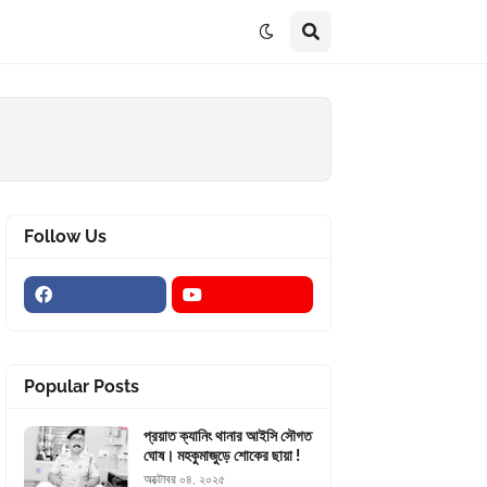
Follow Us
Popular Posts
প্রয়াত ক্যানিং থানার আইসি সৌগত
ঘোষ। মহকুমাজুড়ে শোকের ছায়া !
অক্টোবর ০৪, ২০২৫