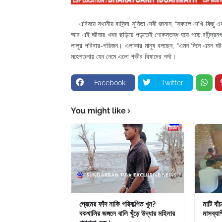
এবিষয়ে স্থানীয় বাসিন্দা সুনিতা দেবী জানান, “সকালে দেখি কিছু 
আর এই ঘটনার খবর ছড়িয়ে পড়তেই শোকস্তব্ধ হয়ে পড়ে রবীন্দ্রন
লালুর পরিবার-পরিজন। এলাকার মানুষ বলছেন, “এমন দিনে এমন ঘট
মহেশতলায় যেন নেমে এলো গভীর বিষাদের পর্দা।
Facebook
Twitter
You might like
প্রেমের ফাঁদ নাকি পরিকল্পিত খুন?
মাটি বাঁ
বকখালির জঙ্গলে বালি খুঁড়ে উদ্ধার মহিলার
মাসব্যাপ