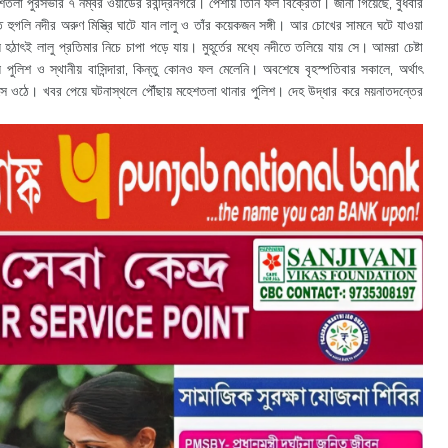
 পুরসভার ৭ নম্বর ওয়ার্ডের রবীন্দ্রনগরে। পেশায় তিনি ফল বিক্রেতা। জানা গিয়েছে, বুধবার
দিতে হুগলি নদীর অরুণ মিস্ত্রি ঘাটে যান লালু ও তাঁর কয়েকজন সঙ্গী। আর চোখের সামনে ঘটে যাওয়া
ময় হঠাৎই লালু প্রতিমার নিচে চাপা পড়ে যায়। মুহূর্তের মধ্যে নদীতে তলিয়ে যায় সে। আমরা চেষ্টা
ুলিশ ও স্থানীয় বাসিন্দারা, কিন্তু কোনও ফল মেলেনি। অবশেষে বৃহস্পতিবার সকালে, অর্থাৎ
েসে ওঠে। খবর পেয়ে ঘটনাস্থলে পৌঁছায় মহেশতলা থানার পুলিশ। দেহ উদ্ধার করে ময়নাতদন্তের