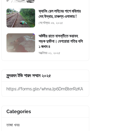
ক্যানিং রেল লাইনের পাশে মহিলার
দেহ উদ্ধার, চাঞ্চল্য এলাকায় !
সেপ্টেম্বর ০৬, ২০২৫
অষ্টমীর রাতে বাসন্তীতে ভয়াবহ
সড়ক দুর্ঘটনা। বেপরোয়া গতির বলি
১ জখম ৪
অক্টোবর ০১, ২০২৫
সুন্দরবন টভি শারদ সম্মান ২০২৫
https://forms.gle/whnaJp6DmBterR2KA
Categories
তাজা খবর