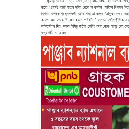
মৃত যুবকের নাম লালু চৌহান (৪১)। বাড়ি দক্ষিণ ২৪ পরগনার মহেশতলা
রাতে ওয়ার্ডের তারা মায়ের মন্দির থেকে মা কালীর প্রতিমা বিসর্জন 
বিপর্যয় সম্পর্কে প্রত্যক্ষদর্শী সঞ্জীব মাহাতো বলেন, “ঠাকুর ফেলার স
করেও আর তাকে উদ্ধার করতে পারিনি।” রাতভর খোঁজাখুঁজি চালায় প
ভাইফোঁটার দিন, অরুণ মিস্ত্রি ঘাটের জেটির কাছ থেকে লালুর দেহ ভ
জন্য পাঠানো হয়েছে।