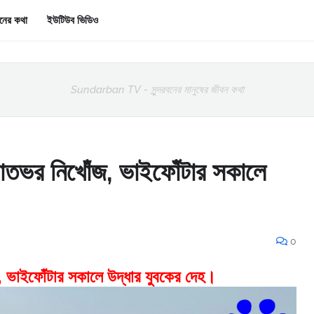
রবনের কথা
ইউটিউব ভিডিও
Sundarban TV - সুন্দরবনের মানুষের জীবন কথা
 রাতভর নিখোঁজ, ভাইফোঁটার সকালে
0
জ, ভাইফোঁটার সকালে উদ্ধার যুবকের দেহ।