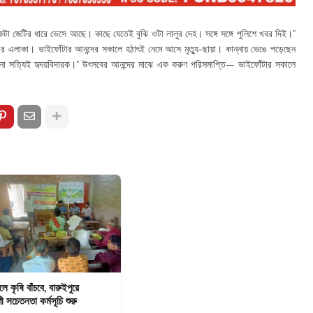
একটা জেটির ধারে ভেসে আছে। কাছে যেতেই বুঝি ওটা লালুর দেহ। সঙ্গে সঙ্গে পুলিশে খবর দিই।”
গর এলাকা। ভাইফোঁটার আনন্দের সকালে হঠাৎই নেমে আসে মৃত্যু-ছায়া। কান্নায় ভেঙে পড়েছেন
না সত্যিই হৃদয়বিদারক।” উৎসবের আনন্দের মাঝে এক করুণ পরিসমাপ্তি— ভাইফোঁটার সকালে
চলে কৃষি বাঁচবে, বারুইপুরে
ী সচেতনতা কর্মসূচি শুরু