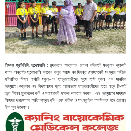
নিজস্ব প্রতিনিধি, সন্দেশখালি :
সুন্দরবনের প্রত্যন্ত এলাকা বসিরহাট মহকুমার ন্যাজাট
থানার অন্তর্গত সন্দেশখালি ব্লকের কলুর গ্রামে নব দিগন্ত স্বেচ্ছাসেবী সংস্থার অধীনে
পরিচালিত মিশন নার্সারি স্কুল-এর ছাত্রছাত্রীদের মুখে হাসি ফুটল এক মানবিক
উদ্যোগে।শুক্রবার ওই বিদ্যালয়ের প্রায় আড়াইশো ছাত্রছাত্রীদের হাতে নতুন টি-শার্ট
তুলে দিলেন সুন্দরবনের কবি ও সমাজসেবী ফারুক আহমেদ সরদার। এই উদ্যোগের মাধ্যমে
শিশুদের পড়াশোনার প্রতি আগ্রহ বৃদ্ধি এবং ক্রীড়া ও সাংস্কৃতিক মানসিকতা গড়ে তোলাই
ছিল মূল উদ্দেশ্য।