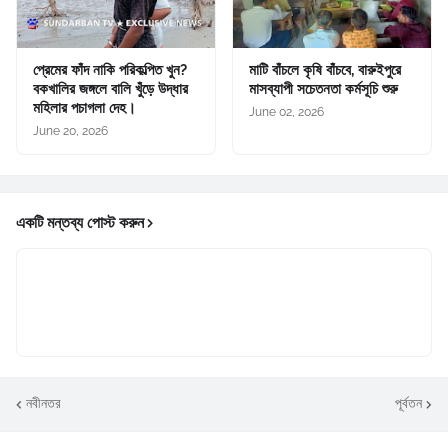
প্রেমের ফাঁদ নাকি পরিকল্পিত খুন?
মাটি বাঁচলে কৃষি বাঁচবে, বারুইপুরে
বকখালির জঙ্গলে বালি খুঁড়ে উদ্ধার
মাসব্যাপী সচেতনতা কর্মসূচি শুরু
মহিলার পচাগলা দেহ।
June 02, 2026
June 20, 2026
একটি মন্তব্য পোস্ট করুন
নবীনতর
পূর্বতন