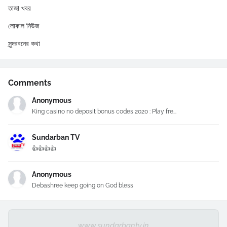
তাজা খবর
লোকাল নিউজ
সুন্দরবনের কথা
Comments
Anonymous
King casino no deposit bonus codes 2020 : Play fre...
Sundarban TV
👍👍👍👍
Anonymous
Debashree keep going on God bless
www.sundarbantv.in