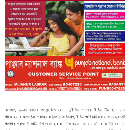
প্রসঙ্গত, ২০২৪ সালের জানুয়ারিতে রেশন দুর্নীতির মামলায় ইডির টিম হানা দেয়
শাহজাহানের সরবেড়িয়া গ্রামের বাড়িতে। অভিযোগ, ইডির আধিকারিকরা সেখানে ঢুকতেই
শতাধিক গ্রামবাসী লাঠি, বাঁশ ও লোহার রড নিয়ে হামলা চালায়। ঘটনার পর দীর্ঘ ৫৫ দিন