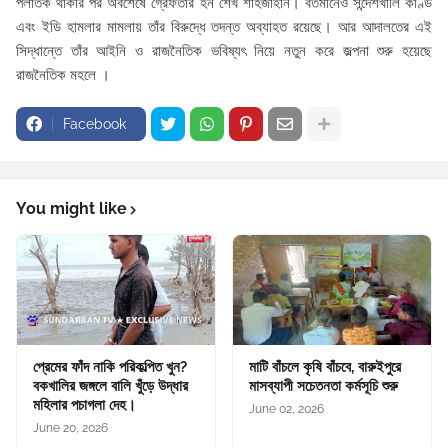
পলাতক থাকার পর অবশেষে গ্রেফতার হন শেখ শাহজাহান। বর্তমানেও সন্দেশখালি কাণ্ড
এবং ইডি হামলার মামলায় তাঁর বিরুদ্ধে তদন্ত অব্যাহত রয়েছে। আর আদালতের এই
সিদ্ধান্তে তাঁর আইনি ও রাজনৈতিক ভবিষ্যৎ নিয়ে নতুন করে জল্পনা শুরু হয়েছে
রাজনৈতিক মহলে ।
Facebook
You might like
প্রেমের ফাঁদ নাকি পরিকল্পিত খুন?
মাটি বাঁচলে কৃষি বাঁচবে, বারুইপুরে
বকখালির জঙ্গলে বালি খুঁড়ে উদ্ধার
মাসব্যাপী সচেতনতা কর্মসূচি শুরু
মহিলার পচাগলা দেহ।
June 02, 2026
June 20, 2026