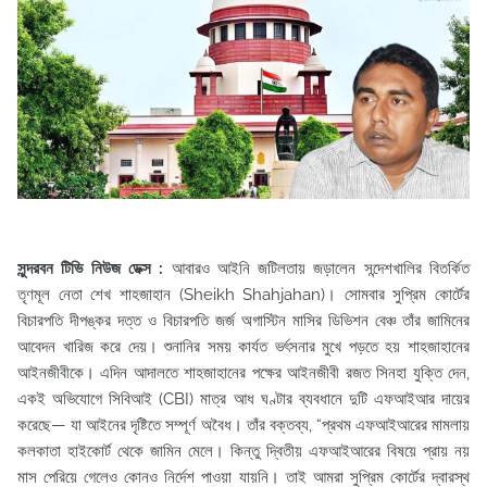
সুন্দরবন টিভি নিউজ ডেক্স :
আবারও আইনি জটিলতায় জড়ালেন সন্দেশখালির বিতর্কিত
তৃণমূল নেতা শেখ শাহজাহান (Sheikh Shahjahan)। সোমবার সুপ্রিম কোর্টের
বিচারপতি দীপঙ্কর দত্ত ও বিচারপতি জর্জ অগাস্টিন মাসির ডিভিশন বেঞ্চ তাঁর জামিনের
আবেদন খারিজ করে দেয়। শুনানির সময় কার্যত ভর্ৎসনার মুখে পড়তে হয় শাহজাহানের
আইনজীবীকে। এদিন আদালতে শাহজাহানের পক্ষের আইনজীবী রজত সিনহা যুক্তি দেন,
একই অভিযোগে সিবিআই (CBI) মাত্র আধ ঘণ্টার ব্যবধানে দুটি এফআইআর দায়ের
করেছে— যা আইনের দৃষ্টিতে সম্পূর্ণ অবৈধ। তাঁর বক্তব্য, “প্রথম এফআইআরের মামলায়
কলকাতা হাইকোর্ট থেকে জামিন মেলে। কিন্তু দ্বিতীয় এফআইআরের বিষয়ে প্রায় নয়
মাস পেরিয়ে গেলেও কোনও নির্দেশ পাওয়া যায়নি। তাই আমরা সুপ্রিম কোর্টের দ্বারস্থ