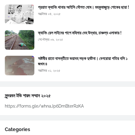
প্রয়াত ক্যানিং থানার আইসি সৌগত ঘোষ। মহকুমাজুড়ে শোকের ছায়া !
অক্টোবর ০৪, ২০২৫
ক্যানিং রেল লাইনের পাশে মহিলার দেহ উদ্ধার, চাঞ্চল্য এলাকায় !
সেপ্টেম্বর ০৬, ২০২৫
অষ্টমীর রাতে বাসন্তীতে ভয়াবহ সড়ক দুর্ঘটনা। বেপরোয়া গতির বলি ১
জখম ৪
অক্টোবর ০১, ২০২৫
সুন্দরবন টভি শারদ সম্মান ২০২৫
https://forms.gle/whnaJp6DmBterR2KA
Categories