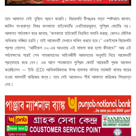
তবে আদালত সেই যুক্তি গ্রহণ করেনি। বিচারপতি দীপঙ্কর দত্ত স্পষ্টভাবে জানান,
জামিন সংক্রান্ত বিষয় কলকাতা হাইকোর্টের এখতিয়ারভুক্ত, সুপ্রিম কোর্টের নয়।
আদালত পর্যবেক্ষণ করে জানায়, “কলকাতা হাইকোর্ট নিয়মিত শুনানি করছে, কোনও মৌলিক
অধিকার লঙ্ঘিত হয়নি। তাই আবেদনটি সেখানে দাখিল করতে হবে।” একইসঙ্গে বিচারপতি
প্রশ্ন তোলেন, “আর্টিকেল ৩২-এর আওতায় এই মামলা করা হলো কীভাবে?” আর এই
পর্যবেক্ষণের পরেই শেখ শাহজাহানের আইনজীবী আদালতের অনুমতি নিয়ে আবেদনটি
প্রত্যাহার করে নেন। এর আগে শাহজাহান সুপ্রিম কোর্টে আরেকটি পৃথক আবেদন
করেছিলেন — ইডি (ED) আধিকারিকদের উপর হামলার ঘটনায় ন্যাজাট থানায় দায়ের
হওয়া মামলাটি খারিজের জন্য। তবে সেই আবেদনও শীর্ষ আদালত খারিজের সিদ্ধান্ত
নেয়।