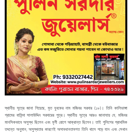
স্থানীয় সূত্রে জানা গিয়েছে, মৃত যুবকের নাম মজিবর সরদার (১৮)। তিনি কালিডাঙ্গা
গ্রামের বাসিন্দা সালাউদ্দিন সরদারের পুত্র। স্থানীয় সূত্রে আরও জানাযায় যে, মজিবর
মানসিকভাবে অসুস্থ ছিলেন এবং মৃগী রোগে আক্রান্ত ছিলেন। তাই পুলিশের প্রাথমিক
তদন্তে অনুমান, অসুস্থতার কারণেই অসাবধানতাবশত তিনি খালে পড়ে যান এবং সেখান