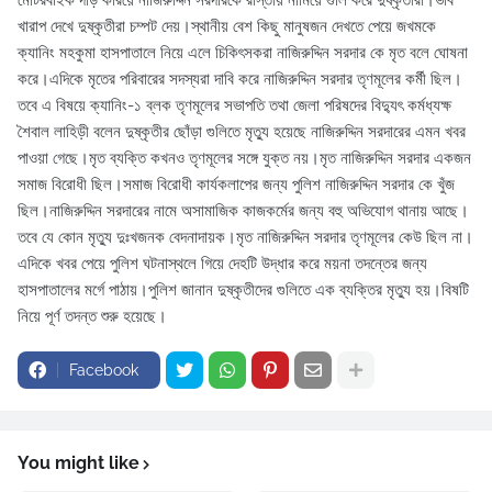
মোটরবাইক দাঁড় করিয়ে নাজিরুদ্দিন সরদারকে রাস্তায় নামিয়ে গুলি করে দুষ্কৃতীরা।ভাব
খারাপ দেখে দুষ্কৃতীরা চম্পট দেয়।স্থানীয় বেশ কিছু মানুষজন দেখতে পেয়ে জখমকে
ক্যানিং মহকুমা হাসপাতালে নিয়ে এলে চিকিৎসকরা নাজিরুদ্দিন সরদার কে মৃত বলে ঘোষনা
করে।এদিকে মৃতের পরিবারের সদস্যরা দাবি করে নাজিরুদ্দিন সরদার তৃণমূলের কর্মী ছিল।
তবে এ বিষয়ে ক্যানিং-১ ব্লক তৃণমূলের সভাপতি তথা জেলা পরিষদের বিদ্যুৎ কর্মধ্যক্ষ
শৈবাল লাহিড়ী বলেন দুষ্কৃতীর ছোঁড়া গুলিতে মৃত্যু হয়েছে নাজিরুদ্দিন সরদারের এমন খবর
পাওয়া গেছে।মৃত ব্যক্তি কখনও তৃণমূলের সঙ্গে যুক্ত নয়।মৃত নাজিরুদ্দিন সরদার একজন
সমাজ বিরোধী ছিল।সমাজ বিরোধী কার্যকলাপের জন্য পুলিশ নাজিরুদ্দিন সরদার কে খুঁজ
ছিল।নাজিরুদ্দিন সরদারের নামে অসামাজিক কাজকর্মের জন্য বহু অভিযোগ থানায় আছে।
তবে যে কোন মৃত্যু দুঃখজনক বেদনাদায়ক।মৃত নাজিরুদ্দিন সরদার তৃণমূলের কেউ ছিল না।
এদিকে খবর পেয়ে পুলিশ ঘটনাস্থলে গিয়ে দেহটি উদ্ধার করে ময়না তদন্তের জন্য
হাসপাতালের মর্গে পাঠায়।পুলিশ জানান দুষ্কৃতীদের গুলিতে এক ব্যক্তির মৃত্যু হয়।বিষটি
নিয়ে পূর্ণ তদন্ত শুরু হয়েছে।
Facebook
You might like