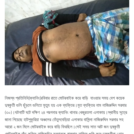
নিজস্ব প্রতিনিধি|ক্যানিং|রবিবার রাতে মোটরবাইক করে বাড়ি যাওয়ার সময় বেশ কয়েক
দুষ্কৃতী গুলি ছুঁড়লে গুলিতে মৃত্যু হয় এক ব্যক্তির।মৃত ব্যক্তির নাম নাজিরুদ্দিন সরদার
(৩০)।ঘটনাটি ঘটে দক্ষিণ ২৪ পরগনার ক্যানিং থানার খেজুরতলা এলাকায়।স্থানীয় সূত্রে
জানা গিয়েছে হাটপুকুরিয়া অঞ্চলের তেঁতুলবেড়িয়া এলাকার বাসিন্দা নাজিরুদ্দিন সরদার সহ
আরো ২ জন মিলে মোটরবাইক করে বাড়ি ফিরছিল।সেই সময় সাত আট জন দুষ্কৃতী