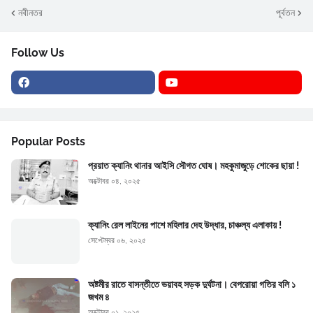
নবীনতর
পূর্বতন
Follow Us
Popular Posts
প্রয়াত ক্যানিং থানার আইসি সৌগত ঘোষ। মহকুমাজুড়ে শোকের ছায়া !
অক্টোবর ০৪, ২০২৫
ক্যানিং রেল লাইনের পাশে মহিলার দেহ উদ্ধার, চাঞ্চল্য এলাকায় !
সেপ্টেম্বর ০৬, ২০২৫
অষ্টমীর রাতে বাসন্তীতে ভয়াবহ সড়ক দুর্ঘটনা। বেপরোয়া গতির বলি ১
জখম ৪
অক্টোবর ০১, ২০২৫