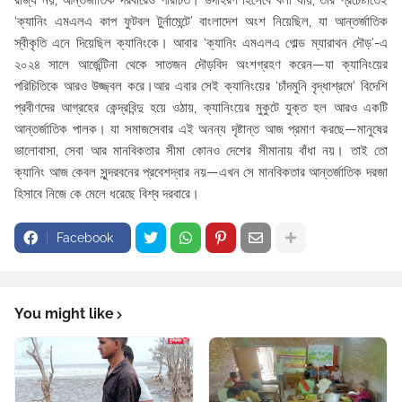
রাজ্য নয়, আন্তর্জাতিক দরবারেও পরিচিত। উদাহরণ হিসেবে বলা যায়, তাঁর প্রচেষ্টাতেই
‘ক্যানিং এমএলএ কাপ ফুটবল টুর্নামেন্টে’ বাংলাদেশ অংশ নিয়েছিল, যা আন্তর্জাতিক
স্বীকৃতি এনে দিয়েছিল ক্যানিংকে। আবার ‘ক্যানিং এমএলএ গোল্ড ম্যারাথন দৌড়’-এ
২০২৪ সালে আর্জেন্টিনা থেকে সাতজন দৌড়বিদ অংশগ্রহণ করেন—যা ক্যানিংয়ের
পরিচিতিকে আরও উজ্জ্বল করে।আর এবার সেই ক্যানিংয়ের ‘চাঁদমুনি বৃদ্ধাশ্রমে' বিদেশি
প্রবীণদের আগ্রহের কেন্দ্রবিন্দু হয়ে ওঠায়, ক্যানিংয়ের মুকুটে যুক্ত হল আরও একটি
আন্তর্জাতিক পালক। যা সমাজসেবার এই অনন্য দৃষ্টান্ত আজ প্রমাণ করছে—মানুষের
ভালোবাসা, সেবা আর মানবিকতার সীমা কোনও দেশের সীমানায় বাঁধা নয়। তাই তো
ক্যানিং আজ কেবল সুন্দরবনের প্রবেশদ্বার নয়—এখন সে মানবিকতার আন্তর্জাতিক দরজা
হিসাবে নিজে কে মেলে ধরেছে বিশ্ব দরবারে।
Facebook
You might like