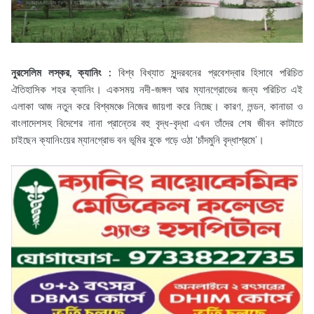
নুরসেলিম লস্কর, ক্যানিং :
বিশ্ব বিখ্যাত সুন্দরবনের প্রবেশদ্বার হিসাবে পরিচিত
ঐতিহাসিক শহর ক্যানিং। একসময় নদী-জঙ্গল আর ম্যানগ্রোভের জন্য পরিচিত এই
এলাকা আজ নতুন করে বিশ্বমঞ্চে নিজের জায়গা করে নিচ্ছে। কারণ, লন্ডন, কানাডা ও
বাংলাদেশসহ বিদেশের নানা প্রান্তের বহু বৃদ্ধ-বৃদ্ধা এখন তাঁদের শেষ জীবন কাটাতে
চাইছেন ক্যানিংয়ের ম্যানগ্রোভ বন ভূমির বুকে গড়ে ওঠা ‘চাঁদমুনি বৃদ্ধাশ্রমে’।