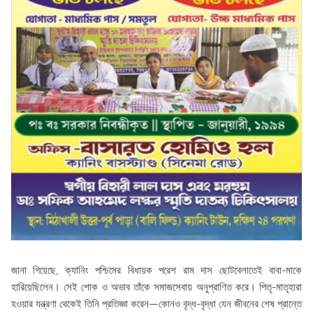
জানা গিয়েছে, ক্যানিং পশ্চিমের বিধায়ক পরেশ রাম দাস ছোটবেলাতেই বাবা-মাকে
হারিয়েছিলেন। সেই শোক ও অভাব তাঁকে সমাজসেবায় অনুপ্রাণিত করে। পিতৃ-মাতৃহারা
হওয়ার যন্ত্রণা থেকেই তিনি প্রতিজ্ঞা করেন—কোনও বৃদ্ধ-বৃদ্ধা যেন জীবনের শেষ প্রান্তে