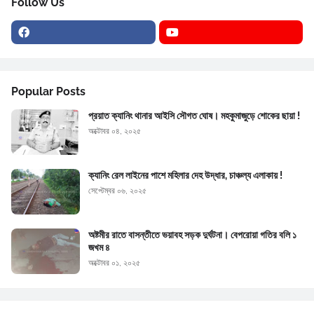
Follow Us
Popular Posts
প্রয়াত ক্যানিং থানার আইসি সৌগত ঘোষ। মহকুমাজুড়ে শোকের ছায়া !
অক্টোবর ০৪, ২০২৫
ক্যানিং রেল লাইনের পাশে মহিলার দেহ উদ্ধার, চাঞ্চল্য এলাকায় !
সেপ্টেম্বর ০৬, ২০২৫
অষ্টমীর রাতে বাসন্তীতে ভয়াবহ সড়ক দুর্ঘটনা। বেপরোয়া গতির বলি ১
জখম ৪
অক্টোবর ০১, ২০২৫