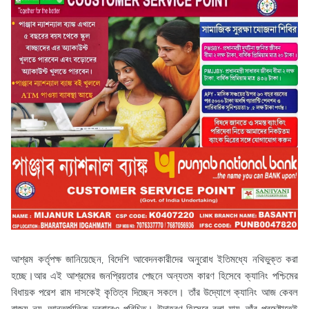
আশ্রম কর্তৃপক্ষ জানিয়েছেন, বিদেশি আবেদনকারীদের অনুরোধ ইতিমধ্যে নথিভুক্ত করা
হচ্ছে।আর এই আশ্রমের জনপ্রিয়তার পেছনে অন্যতম কারণ হিসেবে ক্যানিং পশ্চিমের
বিধায়ক পরেশ রাম দাসকেই কৃতিত্ব দিচ্ছেন সকলে। তাঁর উদ্যোগে ক্যানিং আজ কেবল