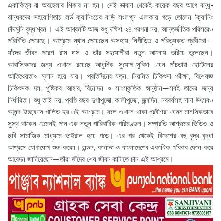
একাকিত্ব বা অবহেলার শিকার না হন। সেই ভাবনা থেকেই কয়েক বছর আগে বন্ধু-
বান্ধবদের সহযোগিতায় লর্ড ক্যানিংয়ের বাড়ি সংলগ্ন এলাকায় গড়ে তোলেন ‘ক্যানিং
চাঁদমুনি বৃদ্ধাশ্রম’। এই আশ্রমটি আজ শুধু দক্ষিণ ২৪ পরগনা নয়, আন্তর্জাতিক পরিসরেও
পরিচিতি পেয়েছে। আশ্রমে স্থান পেয়েছেন অসহায়, নিপীড়িত ও পরিত্যক্ত প্রবীণরা—
যাঁদের জীবন পরেশ রাম দাস ও তাঁর সহযোগীরা নতুন আলোয় ভরিয়ে তুলেছেন।
আবাসিকদের জন্য এখানে রয়েছে আধুনিক সুযোগ-সুবিধা—যেন পাঁচতারা হোটেলের
আতিথেয়তাও ম্লান হয়ে যায়। প্রতিদিনের যত্ন, নিয়মিত চিকিৎসা পরীক্ষা, বিশেষজ্ঞ
চিকিৎসক দল, পুষ্টিকর আহার, বিনোদন ও সাংস্কৃতিক অনুষ্ঠান—সবই তাদের জন্য
নির্ধারিত। শুধু তাই নয়, প্রতি বছর দুর্গাপুজো, কালীপুজো, জন্মদিন, নববর্ষসহ নানা উৎসবও
আনন্দ-উচ্ছ্বাসে পালিত হয় এই আশ্রমে। ফলে এখানে থাকা প্রবীণরা যেমন মানসিকভাবে
সুস্থ থাকেন, তেমনই পান এক নতুন পারিবারিক পরিমণ্ডল। সম্প্রতি আশ্রমের ভিডিও ও
ছবি সামাজিক মাধ্যমে ভাইরাল হয়ে পড়ে। এর পর থেকেই বিদেশের বহু বৃদ্ধ-বৃদ্ধা
আশ্রমে যোগাযোগ শুরু করেন। লন্ডন, কানাডা ও বাংলাদেশের একাধিক পরিবার ফোন করে
আবেদন জানিয়েছেন—তাঁরা তাঁদের শেষ জীবন কাটাতে চান এই আশ্রমে।