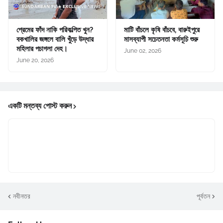
প্রেমের ফাঁদ নাকি পরিকল্পিত খুন?
মাটি বাঁচলে কৃষি বাঁচবে, বারুইপুরে
বকখালির জঙ্গলে বালি খুঁড়ে উদ্ধার
মাসব্যাপী সচেতনতা কর্মসূচি শুরু
মহিলার পচাগলা দেহ।
June 02, 2026
June 20, 2026
একটি মন্তব্য পোস্ট করুন
নবীনতর
পূর্বতন