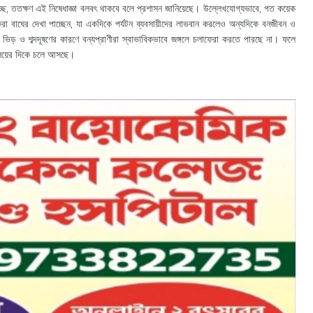
চ্ছে, ততক্ষণ এই নিষেধাজ্ঞা বলবৎ থাকবে বলে প্রশাসন জানিয়েছে।
উল্লেখযোগ্যভাবে, গত কয়েক
টকরা বাঘের দেখা পাচ্ছেন, যা একদিকে পর্যটন ব্যবসায়ীদের লাভবান করলেও অন্যদিকে বনজীবন ও
ের ভিড় ও শব্দদূষণের কারণে বন্যপ্রাণীরা স্বাভাবিকভাবে জঙ্গলে চলাফেরা করতে পারছে না। ফলে
কালয়ের দিকে চলে আসছে।