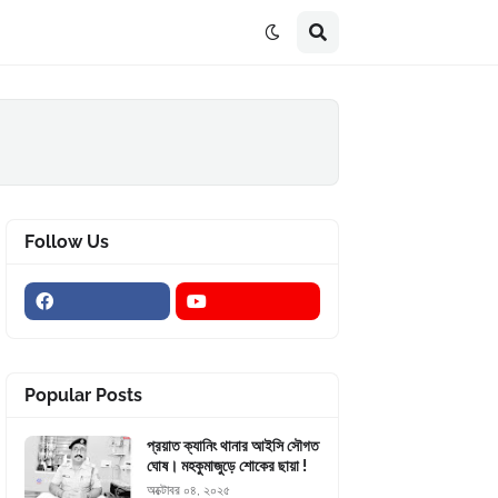
Follow Us
Popular Posts
প্রয়াত ক্যানিং থানার আইসি সৌগত
ঘোষ। মহকুমাজুড়ে শোকের ছায়া !
অক্টোবর ০৪, ২০২৫