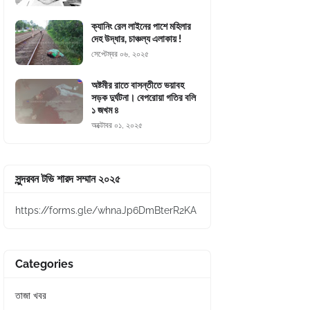
ক্যানিং রেল লাইনের পাশে মহিলার
দেহ উদ্ধার, চাঞ্চল্য এলাকায় !
সেপ্টেম্বর ০৬, ২০২৫
অষ্টমীর রাতে বাসন্তীতে ভয়াবহ
সড়ক দুর্ঘটনা। বেপরোয়া গতির বলি
১ জখম ৪
অক্টোবর ০১, ২০২৫
সুন্দরবন টভি শারদ সম্মান ২০২৫
https://forms.gle/whnaJp6DmBterR2KA
Categories
তাজা খবর