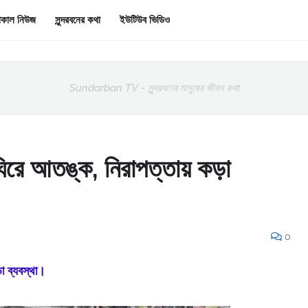
কাল নিউজ
সুন্দরবনের কথা
ইউটিউব ভিডিও
Sundarban TV - সুন্দরবনের মানুষের জীবন কথা
ঘিরে আতঙ্ক, নিরাপত্তায় কড়া
0
া ব্যবস্থা।